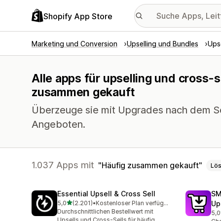
Shopify App Store
Marketing und Conversion
Upselling und Bundles
Upse
Alle apps für upselling und cross-s
zusammen gekauft
Überzeuge sie mit Upgrades nach dem Sc
Angeboten.
1.037 Apps mit
Häufig zusammen gekauft
Lö
Essential Upsell & Cross Sell
SM
von 5 Sternen
5,0
(2.201)
•
Kostenloser Plan verfügbar
Up
2201 Rezensionen insgesamt
Durchschnittlichen Bestellwert mit
5,0
596
Upsells und Cross-Sells für häufig