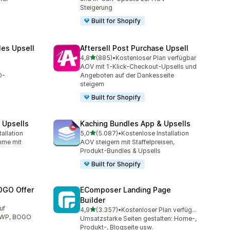
Steigerung
Built for Shopify
les Upsell
Aftersell Post Purchase Upsell
von 5 Sternen
4,8
(885)
•
Kostenloser Plan verfügbar
t
885 Rezensionen insgesamt
AOV mit 1-Klick-Checkout-Upsells und
O-
Angeboten auf der Dankesseite
steigern
Built for Shopify
 Upsells
Kaching Bundles App & Upsells
von 5 Sternen
allation
5,0
(5.087)
•
Kostenlose Installation
mt
5087 Rezensionen insgesamt
hme mit
AOV steigern mit Staffelpreisen,
Produkt-Bundles & Upsells
Built for Shopify
OGO Offer
EComposer Landing Page
Builder
mt
uf
von 5 Sternen
4,9
(3.357)
•
Kostenloser Plan verfügbar
3357 Rezensionen insgesamt
 GWP, BOGO
Umsatzstarke Seiten gestalten: Home-,
Produkt-, Blogseite usw.