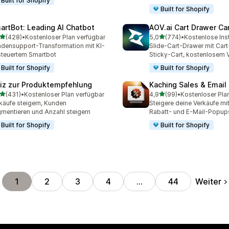
Built for Shopify
Built for Shopify
artBot: Leading AI Chatbot
AOV.ai Cart Drawer Car
von 5 Sternen
von 5 Sternen
(428)
•
Kostenloser Plan verfügbar
5,0
(774)
•
Kostenlose Inst
 Rezensionen insgesamt
774 Rezensionen insgesa
densupport-Transformation mit KI-
Slide-Cart-Drawer mit Cart
teuertem Smartbot
Sticky-Cart, kostenlosem 
Built for Shopify
Built for Shopify
iz zur Produktempfehlung
Kaching Sales & Email
von 5 Sternen
von 5 Sternen
(431)
•
Kostenloser Plan verfügbar
4,9
(99)
•
Kostenloser Pla
 Rezensionen insgesamt
99 Rezensionen insgesam
käufe steigern, Kunden
Steigere deine Verkäufe mit
mentieren und Anzahl steigern
Rabatt- und E-Mail-Popup
Built for Shopify
Built for Shopify
Weiter
1
2
3
4
…
44