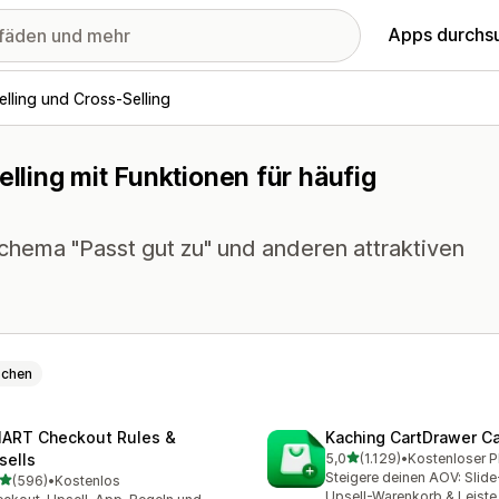
Apps durchs
lling und Cross-Selling
elling mit Funktionen für häufig
hema "Passt gut zu" und anderen attraktiven
schen
ART Checkout Rules &
Kaching CartDrawer Ca
von 5 Sternen
sells
5,0
(1.129)
•
1129 Rezensionen insgesa
Steigere deinen AOV: Slid
von 5 Sternen
(596)
•
Kostenlos
 Rezensionen insgesamt
Upsell-Warenkorb & Leiste 