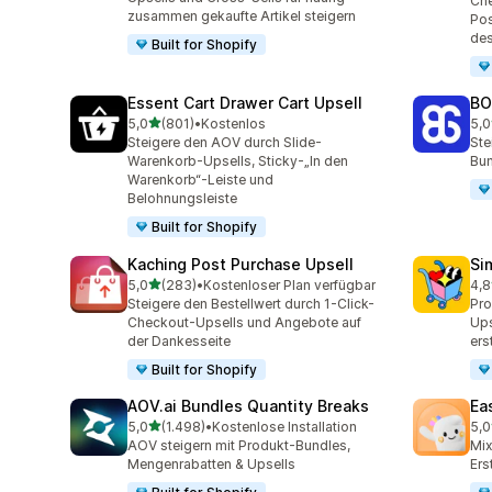
Che
zusammen gekaufte Artikel steigern
Pos
de
Built for Shopify
Essent Cart Drawer Cart Upsell
BO
von 5 Sternen
5,0
(801)
•
Kostenlos
5,0
801 Rezensionen insgesamt
404
Steigere den AOV durch Slide-
Ste
Warenkorb-Upsells, Sticky-„In den
Bun
Warenkorb“-Leiste und
Belohnungsleiste
Built for Shopify
Kaching Post Purchase Upsell
Si
von 5 Sternen
5,0
(283)
•
Kostenloser Plan verfügbar
4,8
283 Rezensionen insgesamt
737
Steigere den Bestellwert durch 1-Click-
Pr
Checkout-Upsells und Angebote auf
Ups
der Dankesseite
ers
Built for Shopify
AOV.ai Bundles Quantity Breaks
Ea
von 5 Sternen
5,0
(1.498)
•
Kostenlose Installation
5,0
1498 Rezensionen insgesamt
263
AOV steigern mit Produkt-Bundles,
Mi
Mengenrabatten & Upsells
Ers