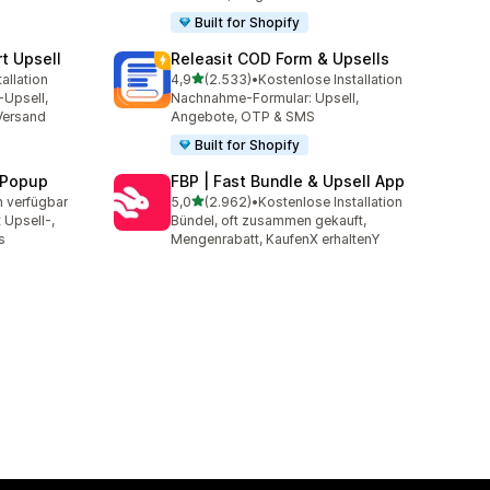
Built for Shopify
t Upsell
Releasit COD Form & Upsells
von 5 Sternen
allation
4,9
(2.533)
•
Kostenlose Installation
mt
2533 Rezensionen insgesamt
-Upsell,
Nachnahme-Formular: Upsell,
Versand
Angebote, OTP & SMS
Built for Shopify
 Popup
FBP | Fast Bundle & Upsell App
von 5 Sternen
n verfügbar
5,0
(2.962)
•
Kostenlose Installation
t
2962 Rezensionen insgesamt
 Upsell-,
Bündel, oft zusammen gekauft,
s
Mengenrabatt, KaufenX erhaltenY