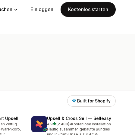
uchen
Einloggen
Kostenlos starten
Built for Shopify
rt Upsell
Upsell & Cross Sell — Selleasy
von 5 Sternen
Kostenloser Plan verfügbar
4,9
(2.480)
•
Kostenlose Installation
mt
2480 Rezensionen insgesamt
e-Warenkorb,
Häufig zusammen gekaufte Bundles
für
und In-Cart-Upsells zur AOV-