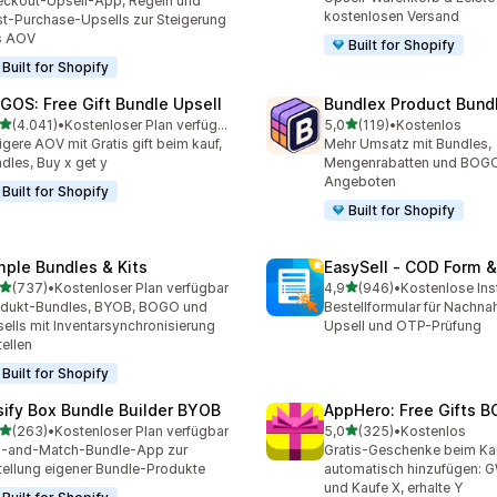
ckout-Upsell-App, Regeln und
kostenlosen Versand
t-Purchase-Upsells zur Steigerung
s AOV
Built for Shopify
Built for Shopify
GOS: Free Gift Bundle Upsell
Bundlex Product Bund
von 5 Sternen
von 5 Sternen
(4.041)
•
Kostenloser Plan verfügbar
5,0
(119)
•
Kostenlos
1 Rezensionen insgesamt
119 Rezensionen insgesam
igere AOV mit Gratis gift beim kauf,
Mehr Umsatz mit Bundles,
dles, Buy x get y
Mengenrabatten und BOG
Angeboten
Built for Shopify
Built for Shopify
mple Bundles & Kits
EasySell ‑ COD Form &
von 5 Sternen
von 5 Sternen
(737)
•
Kostenloser Plan verfügbar
4,9
(946)
•
Kostenlose Inst
 Rezensionen insgesamt
946 Rezensionen insgesa
odukt-Bundles, BYOB, BOGO und
Bestellformular für Nachna
ells mit Inventarsynchronisierung
Upsell und OTP-Prüfung
tellen
Built for Shopify
sify Box Bundle Builder BYOB
AppHero: Free Gifts B
von 5 Sternen
von 5 Sternen
(263)
•
Kostenloser Plan verfügbar
5,0
(325)
•
Kostenlos
 Rezensionen insgesamt
325 Rezensionen insgesa
x-and-Match-Bundle-App zur
Gratis-Geschenke beim Ka
tellung eigener Bundle-Produkte
automatisch hinzufügen:
und Kaufe X, erhalte Y