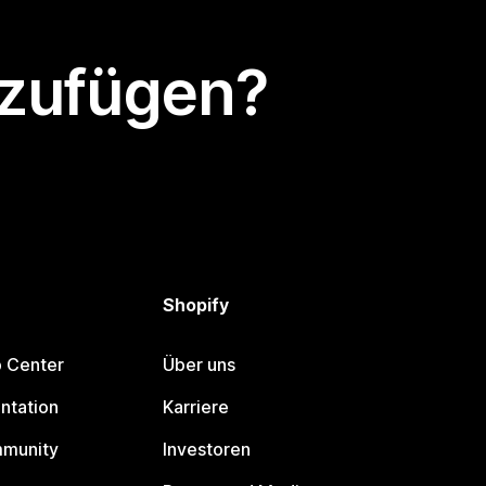
nzufügen?
Shopify
p Center
Über uns
ntation
Karriere
mmunity
Investoren