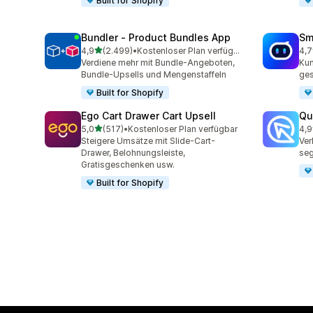
Built for Shopify
Bundler ‑ Product Bundles App
Sm
von 5 Sternen
4,9
(2.499)
•
Kostenloser Plan verfügbar
4,7
2499 Rezensionen insgesamt
428
Verdiene mehr mit Bundle-Angeboten,
Kun
Bundle-Upsells und Mengenstaffeln
ges
Built for Shopify
Ego Cart Drawer Cart Upsell
Qu
von 5 Sternen
5,0
(517)
•
Kostenloser Plan verfügbar
4,9
517 Rezensionen insgesamt
431
Steigere Umsätze mit Slide-Cart-
Ver
Drawer, Belohnungsleiste,
seg
Gratisgeschenken usw.
Built for Shopify