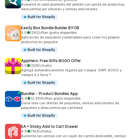
1504 reseñas en total
Aumenta el valor promedio del pedido con packs de productos,
descuentos por volumen y ventas adicionales
Built for Shopify
Easify Box Bundle Builder BYOB
de 5 estrellas
5.0
(262)
•
Plan gratis disponible
262 reseñas en total
Aplicación de paquetes combinables para crear tus propios
productos en paquete
Built for Shopify
AppHero: Free Gifts BOGO Offer
de 5 estrellas
5.0
(329)
•
Gratis
329 reseñas en total
Agrega automáticamente regalos por compra: GWP, BOGO y
compra X y lleva Y
Built for Shopify
Bundler ‑ Product Bundles App
de 5 estrellas
4.9
(2,499)
•
Plan gratis disponible
2499 reseñas en total
Gana más con ofertas de paquetes, ventas adicionales de
paquetes y descuentos por cantidad
Built for Shopify
EA • Sticky Add to Cart Drawer
de 5 estrellas
4.8
(193)
•
Gratis
193 reseñas en total
Aumenta las ventas con un cajón de carrito deslizable, ventas