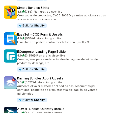
Simple Bundles & Kits
de 5 estrellas
4.8
(738)
•
Plan gratis disponible
738 reseñas en total
Crea packs de productos, BYOB, BOGO y ventas adicionales con
sincronización de inventario
Built for Shopify
EasySell ‑ COD Form & Upsells
de 5 estrellas
4.9
(956)
•
Instalación gratuita
956 reseñas en total
Formulario de pedido contra reembolso con upsell y OTP
EComposer Landing Page Builder
de 5 estrellas
4.9
(3,356)
•
Plan gratis disponible
3356 reseñas en total
Crea páginas para vender más, desde páginas de inicio, de
productos, de blogs, etc.
Built for Shopify
Kaching Bundles App & Upsells
de 5 estrellas
5.0
(5,122)
•
Instalación gratuita
5122 reseñas en total
Aumenta el valor promedio del pedido con descuentos por
cantidad, paquetes de productos y la aplicación de ventas
adicionales
Built for Shopify
AOV.ai Bundles Quantity Breaks
de 5 estrellas
5.0
(1,504)
•
Instalación gratuita