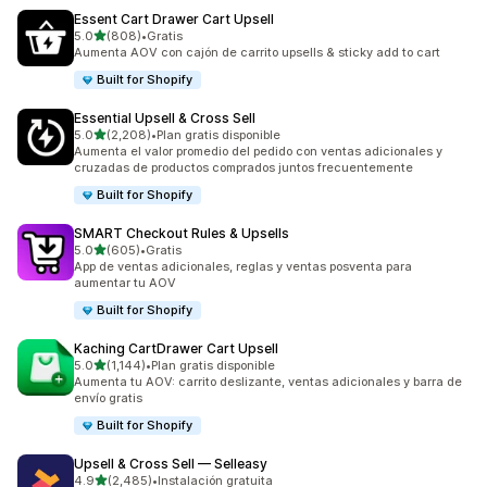
Essent Cart Drawer Cart Upsell
de 5 estrellas
5.0
(808)
•
Gratis
808 reseñas en total
Aumenta AOV con cajón de carrito upsells & sticky add to cart
Built for Shopify
Essential Upsell & Cross Sell
de 5 estrellas
5.0
(2,208)
•
Plan gratis disponible
2208 reseñas en total
Aumenta el valor promedio del pedido con ventas adicionales y
cruzadas de productos comprados juntos frecuentemente
Built for Shopify
SMART Checkout Rules & Upsells
de 5 estrellas
5.0
(605)
•
Gratis
605 reseñas en total
App de ventas adicionales, reglas y ventas posventa para
aumentar tu AOV
Built for Shopify
Kaching CartDrawer Cart Upsell
de 5 estrellas
5.0
(1,144)
•
Plan gratis disponible
1144 reseñas en total
Aumenta tu AOV: carrito deslizante, ventas adicionales y barra de
envío gratis
Built for Shopify
Upsell & Cross Sell — Selleasy
de 5 estrellas
4.9
(2,485)
•
Instalación gratuita