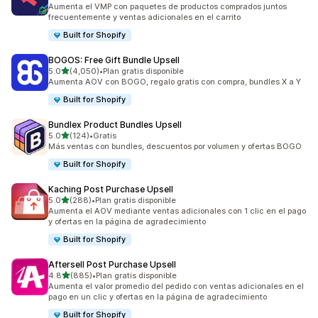
2485 reseñas en total
Aumenta el VMP con paquetes de productos comprados juntos
frecuentemente y ventas adicionales en el carrito
Built for Shopify
BOGOS: Free Gift Bundle Upsell
de 5 estrellas
5.0
(4,050)
•
Plan gratis disponible
4050 reseñas en total
Aumenta AOV con BOGO, regalo gratis con compra, bundles X a Y
Built for Shopify
Bundlex Product Bundles Upsell
de 5 estrellas
5.0
(124)
•
Gratis
124 reseñas en total
Más ventas con bundles, descuentos por volumen y ofertas BOGO
Built for Shopify
Kaching Post Purchase Upsell
de 5 estrellas
5.0
(288)
•
Plan gratis disponible
288 reseñas en total
Aumenta el AOV mediante ventas adicionales con 1 clic en el pago
y ofertas en la página de agradecimiento
Built for Shopify
Aftersell Post Purchase Upsell
de 5 estrellas
4.8
(885)
•
Plan gratis disponible
885 reseñas en total
Aumenta el valor promedio del pedido con ventas adicionales en el
pago en un clic y ofertas en la página de agradecimiento
Built for Shopify