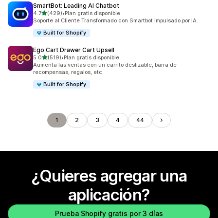
SmartBot: Leading AI Chatbot
de 5 estrellas
4.7
(429)
•
Plan gratis disponible
429 reseñas en total
Soporte al Cliente Transformado con Smartbot Impulsado por IA.
Built for Shopify
Ego Cart Drawer Cart Upsell
de 5 estrellas
5.0
(519)
•
Plan gratis disponible
519 reseñas en total
Aumenta las ventas con un carrito deslizable, barra de
recompensas, regalos, etc.
Built for Shopify
1
2
3
4
44
¿Quieres agregar una
aplicación?
Prueba Shopify gratis por 3 días