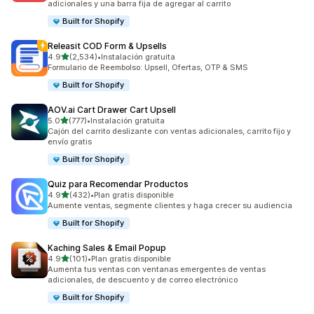
adicionales y una barra fija de agregar al carrito
Built for Shopify
Releasit COD Form & Upsells
de 5 estrellas
4.9
(2,534)
•
Instalación gratuita
2534 reseñas en total
Formulario de Reembolso: Upsell, Ofertas, OTP & SMS
Built for Shopify
AOV.ai Cart Drawer Cart Upsell
de 5 estrellas
5.0
(777)
•
Instalación gratuita
777 reseñas en total
Cajón del carrito deslizante con ventas adicionales, carrito fijo y
envío gratis
Built for Shopify
Quiz para Recomendar Productos
de 5 estrellas
4.9
(432)
•
Plan gratis disponible
432 reseñas en total
Aumente ventas, segmente clientes y haga crecer su audiencia
Built for Shopify
Kaching Sales & Email Popup
de 5 estrellas
4.9
(101)
•
Plan gratis disponible
101 reseñas en total
Aumenta tus ventas con ventanas emergentes de ventas
adicionales, de descuento y de correo electrónico
Built for Shopify