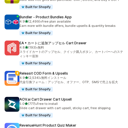
Built for Shopify
Bundler ‑ Product Bundles App
5つ星中
4.9
(2,499)
•
Free plan available
合計レビュー数：2499件
Earn more with bundle offers, bundle upsells & quantity breaks
Built for Shopify
EA • カートに追加アップセル Cart Drawer
5つ星中
4.8
(193)
•
無料
合計レビュー数：193件
スライドカートのアップセル、クイック購入ボタン、カートバーへのステ
ィッキー追加
Built for Shopify
Releasit COD Form & Upsells
5つ星中
4.9
(2,534)
•
無料インストール
合計レビュー数：2534件
代金引換フォーム：アップセル、オファー、OTP、SMSで売上を拡大
Built for Shopify
AOV.ai Cart Drawer Cart Upsell
5つ星中
5.0
(777)
•
Free to install
合計レビュー数：777件
Slide cart drawer with cart upsell, sticky cart, free shipping
Built for Shopify
RevenueHunt Product Quiz Maker