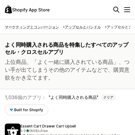
Shopify App Store
マーケティングとコンバージョン
アップセルとバンドル
アップセルとク
よく同時購入される商品を特集したすべてのアップ
セル・クロスセルアプリ
上位商品、「よく一緒に購入されている商品」、つ
い手が出てしまうその他のアイテムなどで、購買意
欲をかき立てます。
1,036個のアプリ：
よく同時購入される商品
クリア
Built for Shopify
Essent Cart Drawer Cart Upsell
5つ星中
5.0
(808)
•
Free
合計レビュー数：808件