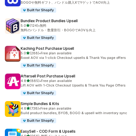
BOGOや無料ギフト、バンドル購入XでYゲットでAOV向上
Built for Shopify
Bundlex Product Bundles Upsell
5つ星中
5.0
(124)
•
無料
合計レビュー数：124件
無料のバンドル・数量割引・BOGOでAOVを向上
Built for Shopify
Kaching Post Purchase Upsell
5つ星中
5.0
(288)
•
Free plan available
合計レビュー数：288件
Boost AOV via 1-click Checkout upsells & Thank You page offers
Built for Shopify
Aftersell Post Purchase Upsell
5つ星中
4.8
(885)
•
Free plan available
合計レビュー数：885件
Lift AOV with 1-Click Checkout Upsells & Thank You Page Offers
Built for Shopify
Simple Bundles & Kits
5つ星中
4.8
(738)
•
Free plan available
合計レビュー数：738件
Build product bundles, BYOB, BOGO & upsell with inventory sync
Built for Shopify
EasySell ‑ COD Form & Upsells
5つ星中