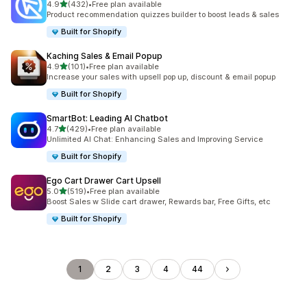
5つ星中
4.9
(432)
•
Free plan available
合計レビュー数：432件
Product recommendation quizzes builder to boost leads & sales
Built for Shopify
Kaching Sales & Email Popup
5つ星中
4.9
(101)
•
Free plan available
合計レビュー数：101件
Increase your sales with upsell pop up, discount & email popup
Built for Shopify
SmartBot: Leading AI Chatbot
5つ星中
4.7
(429)
•
Free plan available
合計レビュー数：429件
Unlimited AI Chat: Enhancing Sales and Improving Service
Built for Shopify
Ego Cart Drawer Cart Upsell
5つ星中
5.0
(519)
•
Free plan available
合計レビュー数：519件
Boost Sales w Slide cart drawer, Rewards bar, Free Gifts, etc
Built for Shopify
1
2
3
4
44