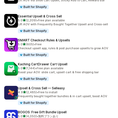
Lift AOV via Slide Cart Upsell, Sticky Add to Cart, Reward Bar
Built for Shopify
Essential Upsell & Cross Sell
5つ星中
5.0
(2,209)
•
Free plan available
合計レビュー数：2209件
Lift AOV with Frequently Bought Together Upsell and Cross-sell
Built for Shopify
SMART Checkout Rules & Upsells
5つ星中
5.0
(605)
•
Free
合計レビュー数：605件
Checkout upsell app, rules & post purchase upsells to grow AOV
Built for Shopify
Kaching CartDrawer Cart Upsell
5つ星中
5.0
(1,144)
•
Free plan available
合計レビュー数：1144件
Boost your AOV: slide cart, upsell cart & free shipping bar
Built for Shopify
Upsell & Cross Sell — Selleasy
5つ星中
4.9
(2,485)
•
Free to install
合計レビュー数：2485件
Frequently bought together bundles & in cart upsell, boost AOV
Built for Shopify
BOGOS: Free Gift Bundle Upsell
5つ星中
5.0
(4,050)
•
無料プランあり
合計レビュー数：4050件