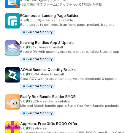
4.9
(956)
•
無料インストール
合計レビュー数：956件
代金引換の注文フォームにアップセルとOTP認証を搭載
EComposer Landing Page Builder
5つ星中
4.9
(3,356)
•
Free plan available
合計レビュー数：3356件
Build pages to sell more, from home page, product, blog, etc.
Built for Shopify
Kaching Bundles App & Upsells
5つ星中
5.0
(5,123)
•
Free to install
合計レビュー数：5123件
Boost AOV with quantity breaks, product bundles & upsell app
Built for Shopify
AOV.ai Bundles Quantity Breaks
5つ星中
5.0
(1,504)
•
Free to install
合計レビュー数：1504件
Grow AOV with product bundles, volume discounts & upsells
Built for Shopify
Easify Box Bundle Builder BYOB
5つ星中
5.0
(262)
•
Free plan available
合計レビュー数：262件
Mix and Match bundle app to Build Your Own Bundle products
Built for Shopify
AppHero: Free Gifts BOGO Offer
5つ星中
5.0
(329)
•
Free
合計レビュー数：329件
Auto-add free gifts with purchase: GWP, BOGO, and Buy X Get Y