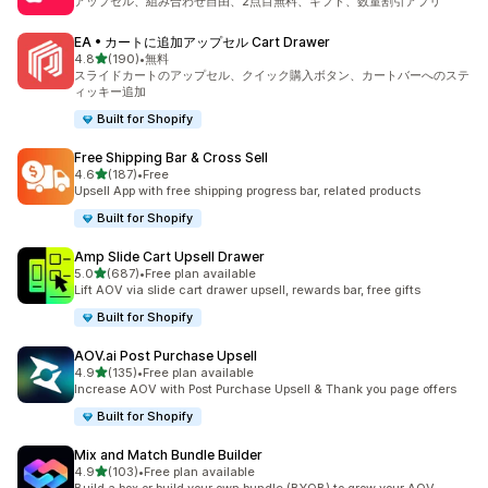
アップセル、組み合わせ自由、2点目無料、ギフト、数量割引アプリ
EA • カートに追加アップセル Cart Drawer
5つ星中
4.8
(190)
•
無料
合計レビュー数：190件
スライドカートのアップセル、クイック購入ボタン、カートバーへのステ
ィッキー追加
Built for Shopify
Free Shipping Bar & Cross Sell
5つ星中
4.6
(187)
•
Free
合計レビュー数：187件
Upsell App with free shipping progress bar, related products
Built for Shopify
Amp Slide Cart Upsell Drawer
5つ星中
5.0
(687)
•
Free plan available
合計レビュー数：687件
Lift AOV via slide cart drawer upsell, rewards bar, free gifts
Built for Shopify
AOV.ai Post Purchase Upsell
5つ星中
4.9
(135)
•
Free plan available
合計レビュー数：135件
Increase AOV with Post Purchase Upsell & Thank you page offers
Built for Shopify
Mix and Match Bundle Builder
5つ星中
4.9
(103)
•
Free plan available
合計レビュー数：103件