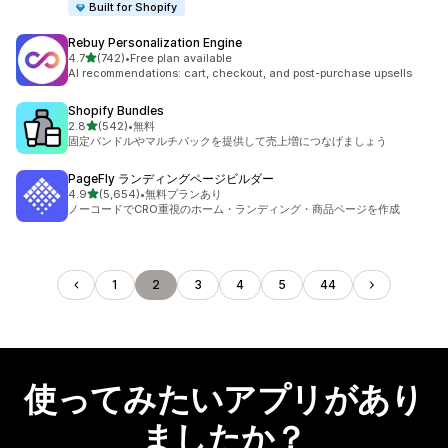
Built for Shopify
Rebuy Personalization Engine
5つ星中
4.7
(742)
•
Free plan available
合計レビュー数：742件
AI recommendations: cart, checkout, and post-purchase upsells
Shopify Bundles
5つ星中
2.8
(542)
•
無料
合計レビュー数：542件
固定バンドルやマルチパックを提供して売上増につなげましょう
PageFly ランディングページビルダー
5つ星中
4.9
(5,654)
•
無料プランあり
合計レビュー数：5654件
ノーコードでCRO重視のホーム・ランディング・商品ページを作成
1
2
3
4
5
44
使ってみたいアプリがあり
ましたか？