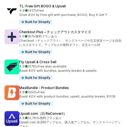
TL: Free Gift BOGO & Upsell
5つ星中
4.9
(417)
•
Free
合計レビュー数：417件
Grow AOV by Free gift with purchase, BOGO, Buy X Get Y
Built for Shopify
Checkout Plus – チェックアウトカスタマイズ
5つ星中
5.0
(87)
•
無料プランあり
合計レビュー数：87件
Checkout（チェックアウト）、サンクスページや注文状況ページを自由
にカスタマイズ。アップセルや無料ギフト、注文ルール対
Built for Shopify
Fly Upsell & Cross Sell
5つ星中
4.9
(576)
•
Free plan available
合計レビュー数：576件
Boost AOV with bundles, quantity breaks & upsells
Built for Shopify
MaxBundle ‑ Product Bundles
5つ星中
4.8
(550)
•
Free
合計レビュー数：550件
Boost AOV with product bundles, upsell, quantity breaks, BYOB
Built for Shopify
Upsell.com（旧 ReConvert）
5つ星中
4.8
(2,781)
•
無料プランあり
合計レビュー数：2781件
Upsell.com 決済時アップセル、購入後アップセル、サンクスページアッ
プセル