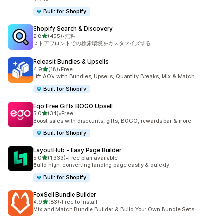
Built for Shopify
Shopify Search & Discovery
5つ星中
2.8
(455)
•
無料
合計レビュー数：455件
ストアフロントでの検索環境をカスタマイズする
Releasit Bundles & Upsells
5つ星中
4.9
(18)
•
Free
合計レビュー数：18件
Lift AOV with Bundles, Upsells, Quantity Breaks, Mix & Match
Built for Shopify
Ego Free Gifts BOGO Upsell
5つ星中
5.0
(34)
•
Free
合計レビュー数：34件
Boost sales with discounts, gifts, BOGO, rewards bar & more
Built for Shopify
LayoutHub ‑ Easy Page Builder
5つ星中
5.0
(1,333)
•
Free plan available
合計レビュー数：1333件
Build high-converting landing page easily & quickly
Built for Shopify
FoxSell Bundle Builder
5つ星中
4.9
(83)
•
Free to install
合計レビュー数：83件
Mix and Match Bundle Builder & Build Your Own Bundle Sets