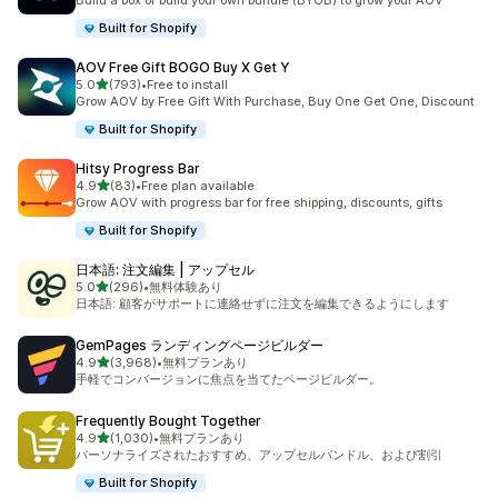
Build a box or build your own bundle (BYOB) to grow your AOV
Built for Shopify
AOV Free Gift BOGO Buy X Get Y
5つ星中
5.0
(793)
•
Free to install
合計レビュー数：793件
Grow AOV by Free Gift With Purchase, Buy One Get One, Discount
Built for Shopify
Hitsy Progress Bar
5つ星中
4.9
(83)
•
Free plan available
合計レビュー数：83件
Grow AOV with progress bar for free shipping, discounts, gifts
Built for Shopify
日本語: 注文編集 | アップセル
5つ星中
5.0
(296)
•
無料体験あり
合計レビュー数：296件
日本語: 顧客がサポートに連絡せずに注文を編集できるようにします
GemPages ランディングページビルダー
5つ星中
4.9
(3,968)
•
無料プランあり
合計レビュー数：3968件
手軽でコンバージョンに焦点を当てたページビルダー。
Frequently Bought Together
5つ星中
4.9
(1,030)
•
無料プランあり
合計レビュー数：1030件
パーソナライズされたおすすめ、アップセルバンドル、および割引
Built for Shopify