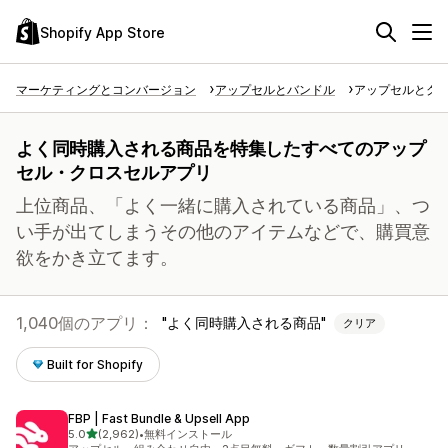
Shopify App Store
マーケティングとコンバージョン
アップセルとバンドル
アップセルとク
よく同時購入される商品を特集したすべてのアップ
セル・クロスセルアプリ
上位商品、「よく一緒に購入されている商品」、つ
い手が出てしまうその他のアイテムなどで、購買意
欲をかき立てます。
1,040個のアプリ：
よく同時購入される商品
クリア
Built for Shopify
FBP | Fast Bundle & Upsell App
5つ星中
5.0
(2,962)
•
無料インストール
合計レビュー数：2962件