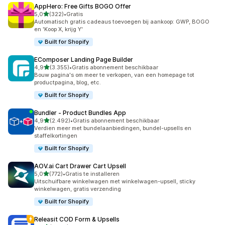
AppHero: Free Gifts BOGO Offer
van 5 sterren
5,0
(322)
•
Gratis
322 recensies in totaal
Automatisch gratis cadeaus toevoegen bij aankoop: GWP, BOGO
en 'Koop X, krijg Y'
Built for Shopify
EComposer Landing Page Builder
van 5 sterren
4,9
(3.355)
•
Gratis abonnement beschikbaar
3355 recensies in totaal
Bouw pagina's om meer te verkopen, van een homepage tot
productpagina, blog, etc.
Built for Shopify
Bundler ‑ Product Bundles App
van 5 sterren
4,9
(2.492)
•
Gratis abonnement beschikbaar
2492 recensies in totaal
Verdien meer met bundelaanbiedingen, bundel-upsells en
staffelkortingen
Built for Shopify
AOV.ai Cart Drawer Cart Upsell
van 5 sterren
5,0
(772)
•
Gratis te installeren
772 recensies in totaal
Uitschuifbare winkelwagen met winkelwagen-upsell, sticky
winkelwagen, gratis verzending
Built for Shopify
Releasit COD Form & Upsells