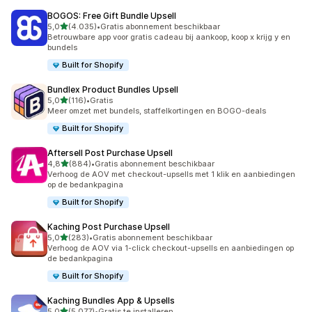
BOGOS: Free Gift Bundle Upsell
van 5 sterren
5,0
(4.035)
•
Gratis abonnement beschikbaar
4035 recensies in totaal
Betrouwbare app voor gratis cadeau bij aankoop, koop x krijg y en
bundels
Built for Shopify
Bundlex Product Bundles Upsell
van 5 sterren
5,0
(116)
•
Gratis
116 recensies in totaal
Meer omzet met bundels, staffelkortingen en BOGO-deals
Built for Shopify
Aftersell Post Purchase Upsell
van 5 sterren
4,8
(884)
•
Gratis abonnement beschikbaar
884 recensies in totaal
Verhoog de AOV met checkout-upsells met 1 klik en aanbiedingen
op de bedankpagina
Built for Shopify
Kaching Post Purchase Upsell
van 5 sterren
5,0
(283)
•
Gratis abonnement beschikbaar
283 recensies in totaal
Verhoog de AOV via 1-click checkout-upsells en aanbiedingen op
de bedankpagina
Built for Shopify
Kaching Bundles App & Upsells
van 5 sterren
5,0
(5.077)
•
Gratis te installeren