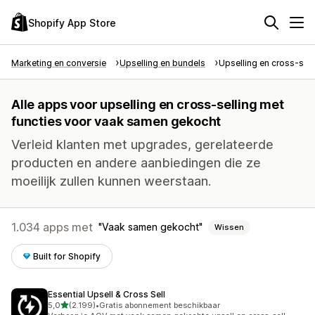
Shopify App Store
Marketing en conversie
Upselling en bundels
Upselling en cross-sell
Alle apps voor upselling en cross-selling met
functies voor vaak samen gekocht
Verleid klanten met upgrades, gerelateerde
producten en andere aanbiedingen die ze
moeilijk zullen kunnen weerstaan.
1.034 apps met
Vaak samen gekocht
Wissen
Built for Shopify
Essential Upsell & Cross Sell
van 5 sterren
5,0
(2.199)
•
Gratis abonnement beschikbaar
2199 recensies in totaal