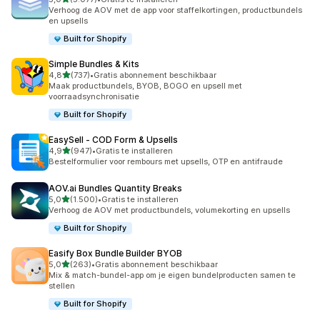
5077 recensies in totaal
Verhoog de AOV met de app voor staffelkortingen, productbundels
en upsells
Built for Shopify
Simple Bundles & Kits
van 5 sterren
4,8
(737)
•
Gratis abonnement beschikbaar
737 recensies in totaal
Maak productbundels, BYOB, BOGO en upsell met
voorraadsynchronisatie
Built for Shopify
EasySell ‑ COD Form & Upsells
van 5 sterren
4,9
(947)
•
Gratis te installeren
947 recensies in totaal
Bestelformulier voor rembours met upsells, OTP en antifraude
AOV.ai Bundles Quantity Breaks
van 5 sterren
5,0
(1.500)
•
Gratis te installeren
1500 recensies in totaal
Verhoog de AOV met productbundels, volumekorting en upsells
Built for Shopify
Easify Box Bundle Builder BYOB
van 5 sterren
5,0
(263)
•
Gratis abonnement beschikbaar
263 recensies in totaal
Mix & match-bundel-app om je eigen bundelproducten samen te
stellen
Built for Shopify