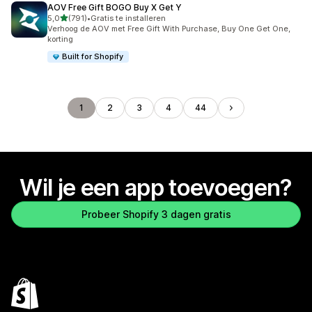
AOV Free Gift BOGO Buy X Get Y
van 5 sterren
5,0
(791)
•
Gratis te installeren
791 recensies in totaal
Verhoog de AOV met Free Gift With Purchase, Buy One Get One,
korting
Built for Shopify
1
2
3
4
44
Wil je een app toevoegen?
Probeer Shopify 3 dagen gratis