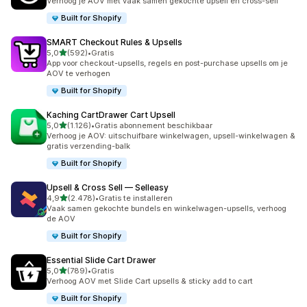
Verhoog je AOV met vaak samen gekochte upsell en cross-sell
Built for Shopify
SMART Checkout Rules & Upsells
van 5 sterren
5,0
(592)
•
Gratis
592 recensies in totaal
App voor checkout-upsells, regels en post-purchase upsells om je
AOV te verhogen
Built for Shopify
Kaching CartDrawer Cart Upsell
van 5 sterren
5,0
(1.126)
•
Gratis abonnement beschikbaar
1126 recensies in totaal
Verhoog je AOV: uitschuifbare winkelwagen, upsell-winkelwagen &
gratis verzending-balk
Built for Shopify
Upsell & Cross Sell — Selleasy
van 5 sterren
4,9
(2.478)
•
Gratis te installeren
2478 recensies in totaal
Vaak samen gekochte bundels en winkelwagen-upsells, verhoog
de AOV
Built for Shopify
Essential Slide Cart Drawer
van 5 sterren
5,0
(789)
•
Gratis
789 recensies in totaal
Verhoog AOV met Slide Cart upsells & sticky add to cart
Built for Shopify