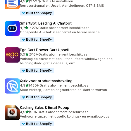
van 5 sterren
4,9
(2.527)
•
Gratis te installeren
2527 recensies in totaal
Remboursformulier: Upsell, Aanbiedingen, OTP & SMS
Built for Shopify
SmartBot: Leading AI Chatbot
van 5 sterren
4,7
(427)
•
Gratis abonnement beschikbaar
427 recensies in totaal
Onbeperkte AI-chat: meer omzet en betere service
Built for Shopify
Ego Cart Drawer Cart Upsell
van 5 sterren
5,0
(516)
•
Gratis abonnement beschikbaar
516 recensies in totaal
Verhoog de omzet met een uitschuifbare winkelwagenlade,
beloningsbalk, gratis cadeaus, enz.
Built for Shopify
Quiz voor productaanbeveling
van 5 sterren
4,9
(430)
•
Gratis abonnement beschikbaar
430 recensies in totaal
Meer verkoop, klanten segmenteren en klanten werven
Built for Shopify
Kaching Sales & Email Popup
van 5 sterren
4,9
(99)
•
Gratis abonnement beschikbaar
99 recensies in totaal
Verhoog je omzet met upsell-, kortings- en e-mailpop-ups
Built for Shopify