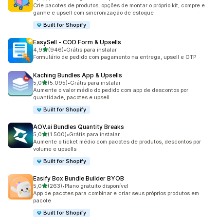
737 avaliações ao todo
Crie pacotes de produtos, opções de montar o próprio kit, compre e
ganhe e upsell com sincronização de estoque
Built for Shopify
EasySell ‑ COD Form & Upsells
de 5 estrelas
4,9
(946)
•
Grátis para instalar
946 avaliações ao todo
Formulário de pedido com pagamento na entrega, upsell e OTP
Kaching Bundles App & Upsells
de 5 estrelas
5,0
(5.095)
•
Grátis para instalar
5095 avaliações ao todo
Aumente o valor médio do pedido com app de descontos por
quantidade, pacotes e upsell
Built for Shopify
AOV.ai Bundles Quantity Breaks
de 5 estrelas
5,0
(1.500)
•
Grátis para instalar
1500 avaliações ao todo
Aumente o ticket médio com pacotes de produtos, descontos por
volume e upsells
Built for Shopify
Easify Box Bundle Builder BYOB
de 5 estrelas
5,0
(263)
•
Plano gratuito disponível
263 avaliações ao todo
App de pacotes para combinar e criar seus próprios produtos em
pacote
Built for Shopify