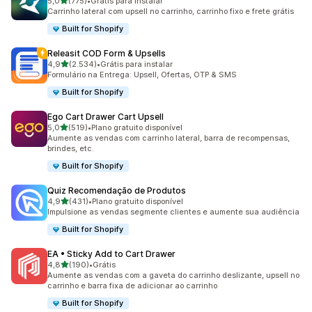
de 5 estrelas
5,0
(775)
•
Grátis para instalar
775 avaliações ao todo
Carrinho lateral com upsell no carrinho, carrinho fixo e frete grátis
Built for Shopify
Releasit COD Form & Upsells
de 5 estrelas
4,9
(2.534)
•
Grátis para instalar
2534 avaliações ao todo
Formulário na Entrega: Upsell, Ofertas, OTP & SMS
Built for Shopify
Ego Cart Drawer Cart Upsell
de 5 estrelas
5,0
(519)
•
Plano gratuito disponível
519 avaliações ao todo
Aumente as vendas com carrinho lateral, barra de recompensas,
brindes, etc.
Built for Shopify
Quiz Recomendação de Produtos
de 5 estrelas
4,9
(431)
•
Plano gratuito disponível
431 avaliações ao todo
Impulsione as vendas segmente clientes e aumente sua audiência
Built for Shopify
EA • Sticky Add to Cart Drawer
de 5 estrelas
4,8
(190)
•
Grátis
190 avaliações ao todo
Aumente as vendas com a gaveta do carrinho deslizante, upsell no
carrinho e barra fixa de adicionar ao carrinho
Built for Shopify