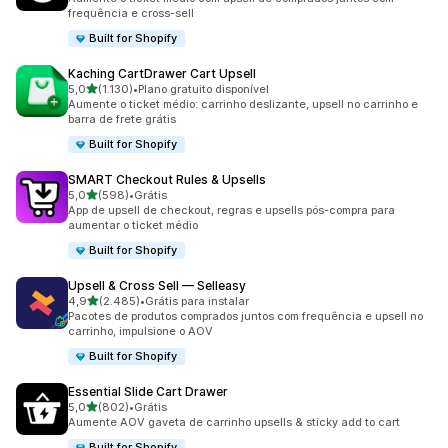
frequência e cross-sell
Built for Shopify
Kaching CartDrawer Cart Upsell
de 5 estrelas
5,0
(1.130)
•
Plano gratuito disponível
1130 avaliações ao todo
Aumente o ticket médio: carrinho deslizante, upsell no carrinho e
barra de frete grátis
Built for Shopify
SMART Checkout Rules & Upsells
de 5 estrelas
5,0
(598)
•
Grátis
598 avaliações ao todo
App de upsell de checkout, regras e upsells pós-compra para
aumentar o ticket médio
Built for Shopify
Upsell & Cross Sell — Selleasy
de 5 estrelas
4,9
(2.485)
•
Grátis para instalar
2485 avaliações ao todo
Pacotes de produtos comprados juntos com frequência e upsell no
carrinho, impulsione o AOV
Built for Shopify
Essential Slide Cart Drawer
de 5 estrelas
5,0
(802)
•
Grátis
802 avaliações ao todo
Aumente AOV gaveta de carrinho upsells & sticky add to cart
Built for Shopify