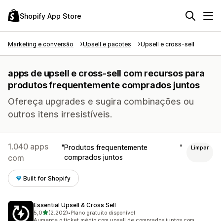
Shopify App Store
Marketing e conversão
Upsell e pacotes
Upsell e cross-sell
apps de upsell e cross-sell com recursos para
produtos frequentemente comprados juntos
Ofereça upgrades e sugira combinações ou
outros itens irresistíveis.
1.040 apps
Produtos frequentemente
Limpar
com
comprados juntos
Built for Shopify
Essential Upsell & Cross Sell
de 5 estrelas
5,0
(2.202)
•
Plano gratuito disponível
2202 avaliações ao todo
Aumente o ticket médio com upsell de comprados juntos com