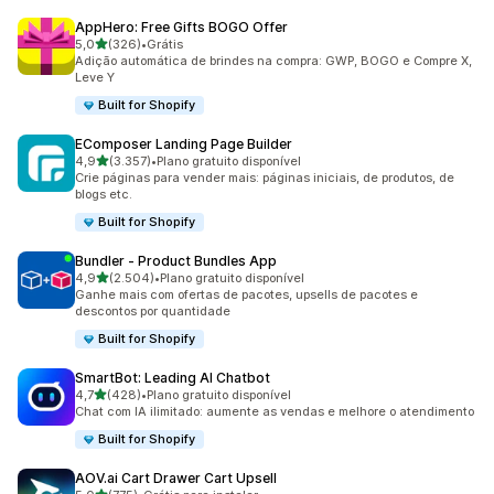
AppHero: Free Gifts BOGO Offer
de 5 estrelas
5,0
(326)
•
Grátis
326 avaliações ao todo
Adição automática de brindes na compra: GWP, BOGO e Compre X,
Leve Y
Built for Shopify
EComposer Landing Page Builder
de 5 estrelas
4,9
(3.357)
•
Plano gratuito disponível
3357 avaliações ao todo
Crie páginas para vender mais: páginas iniciais, de produtos, de
blogs etc.
Built for Shopify
Bundler ‑ Product Bundles App
de 5 estrelas
4,9
(2.504)
•
Plano gratuito disponível
2504 avaliações ao todo
Ganhe mais com ofertas de pacotes, upsells de pacotes e
descontos por quantidade
Built for Shopify
SmartBot: Leading AI Chatbot
de 5 estrelas
4,7
(428)
•
Plano gratuito disponível
428 avaliações ao todo
Chat com IA ilimitado: aumente as vendas e melhore o atendimento
Built for Shopify
AOV.ai Cart Drawer Cart Upsell