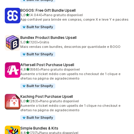
BOGOS: Free Gift Bundle Upsell
de 5 estrelas
5,0
(4.044)
•
Plano gratuito disponível
4044 avaliações ao todo
App confiável para brinde em compras, compre X e leve Y e pacotes
Built for Shopify
Bundlex Product Bundles Upsell
de 5 estrelas
5,0
(120)
•
Grátis
120 avaliações ao todo
Mais vendas com bundles, descontos por quantidade e BOGO
Built for Shopify
Aftersell Post Purchase Upsell
de 5 estrelas
4,8
(886)
•
Plano gratuito disponível
886 avaliações ao todo
Aumente o ticket médio com upsells no checkout de 1 clique e
ofertas na página de agradecimento
Built for Shopify
Kaching Post Purchase Upsell
de 5 estrelas
5,0
(283)
•
Plano gratuito disponível
283 avaliações ao todo
Aumente o ticket médio com upsells de 1 clique no checkout e
ofertas na página de agradecimento
Built for Shopify
Simple Bundles & Kits
de 5 estrelas
4,8
(737)
•
Plano gratuito disponível