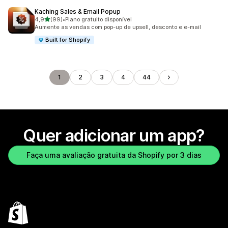
Kaching Sales & Email Popup
de 5 estrelas
4,9
(99)
•
Plano gratuito disponível
99 avaliações ao todo
Aumente as vendas com pop-up de upsell, desconto e e-mail
Built for Shopify
1
2
3
4
44
Quer adicionar um app?
Faça uma avaliação gratuita da Shopify por 3 dias