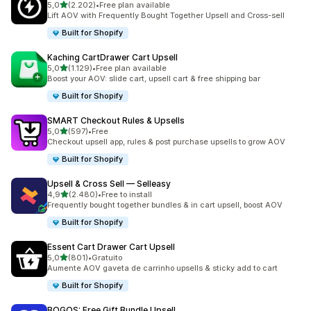
de 5 estrelas
5,0
(2.202)
•
Free plan available
2202 total de avaliações
Lift AOV with Frequently Bought Together Upsell and Cross-sell
Built for Shopify
Kaching CartDrawer Cart Upsell
de 5 estrelas
5,0
(1.129)
•
Free plan available
1129 total de avaliações
Boost your AOV: slide cart, upsell cart & free shipping bar
Built for Shopify
SMART Checkout Rules & Upsells
de 5 estrelas
5,0
(597)
•
Free
597 total de avaliações
Checkout upsell app, rules & post purchase upsells to grow AOV
Built for Shopify
Upsell & Cross Sell — Selleasy
de 5 estrelas
4,9
(2.480)
•
Free to install
2480 total de avaliações
Frequently bought together bundles & in cart upsell, boost AOV
Built for Shopify
Essent Cart Drawer Cart Upsell
de 5 estrelas
5,0
(801)
•
Gratuito
801 total de avaliações
Aumente AOV gaveta de carrinho upsells & sticky add to cart
Built for Shopify
BOGOS: Free Gift Bundle Upsell