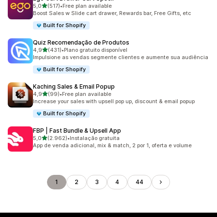
de 5 estrelas
5,0
(517)
•
Free plan available
517 total de avaliações
Boost Sales w Slide cart drawer, Rewards bar, Free Gifts, etc
Built for Shopify
Quiz Recomendação de Produtos
de 5 estrelas
4,9
(431)
•
Plano gratuito disponível
431 total de avaliações
Impulsione as vendas segmente clientes e aumente sua audiência
Built for Shopify
Kaching Sales & Email Popup
de 5 estrelas
4,9
(99)
•
Free plan available
99 total de avaliações
Increase your sales with upsell pop up, discount & email popup
Built for Shopify
FBP | Fast Bundle & Upsell App
de 5 estrelas
5,0
(2.962)
•
Instalação gratuita
2962 total de avaliações
App de venda adicional, mix & match, 2 por 1, oferta e volume
1
2
3
4
44