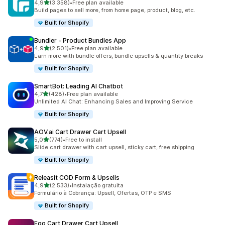
de 5 estrelas
4,9
(3.358)
•
Free plan available
3358 total de avaliações
Build pages to sell more, from home page, product, blog, etc.
Built for Shopify
Bundler ‑ Product Bundles App
de 5 estrelas
4,9
(2.501)
•
Free plan available
2501 total de avaliações
Earn more with bundle offers, bundle upsells & quantity breaks
Built for Shopify
SmartBot: Leading AI Chatbot
de 5 estrelas
4,7
(428)
•
Free plan available
428 total de avaliações
Unlimited AI Chat: Enhancing Sales and Improving Service
Built for Shopify
AOV.ai Cart Drawer Cart Upsell
de 5 estrelas
5,0
(774)
•
Free to install
774 total de avaliações
Slide cart drawer with cart upsell, sticky cart, free shipping
Built for Shopify
Releasit COD Form & Upsells
de 5 estrelas
4,9
(2.533)
•
Instalação gratuita
2533 total de avaliações
Formulário à Cobrança: Upsell, Ofertas, OTP e SMS
Built for Shopify
Ego Cart Drawer Cart Upsell