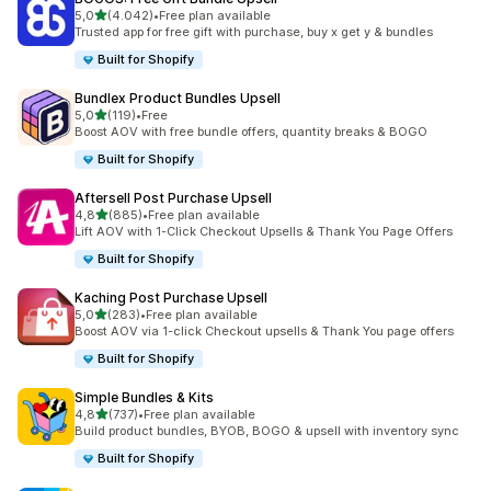
de 5 estrelas
5,0
(4.042)
•
Free plan available
4042 total de avaliações
Trusted app for free gift with purchase, buy x get y & bundles
Built for Shopify
Bundlex Product Bundles Upsell
de 5 estrelas
5,0
(119)
•
Free
119 total de avaliações
Boost AOV with free bundle offers, quantity breaks & BOGO
Built for Shopify
Aftersell Post Purchase Upsell
de 5 estrelas
4,8
(885)
•
Free plan available
885 total de avaliações
Lift AOV with 1-Click Checkout Upsells & Thank You Page Offers
Built for Shopify
Kaching Post Purchase Upsell
de 5 estrelas
5,0
(283)
•
Free plan available
283 total de avaliações
Boost AOV via 1-click Checkout upsells & Thank You page offers
Built for Shopify
Simple Bundles & Kits
de 5 estrelas
4,8
(737)
•
Free plan available
737 total de avaliações
Build product bundles, BYOB, BOGO & upsell with inventory sync
Built for Shopify