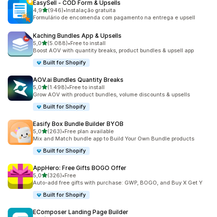
EasySell ‑ COD Form & Upsells
de 5 estrelas
4,9
(946)
•
Instalação gratuita
946 total de avaliações
Formulário de encomenda com pagamento na entrega e upsell
Kaching Bundles App & Upsells
de 5 estrelas
5,0
(5.088)
•
Free to install
5088 total de avaliações
Boost AOV with quantity breaks, product bundles & upsell app
Built for Shopify
AOV.ai Bundles Quantity Breaks
de 5 estrelas
5,0
(1.498)
•
Free to install
1498 total de avaliações
Grow AOV with product bundles, volume discounts & upsells
Built for Shopify
Easify Box Bundle Builder BYOB
de 5 estrelas
5,0
(263)
•
Free plan available
263 total de avaliações
Mix and Match bundle app to Build Your Own Bundle products
Built for Shopify
AppHero: Free Gifts BOGO Offer
de 5 estrelas
5,0
(326)
•
Free
326 total de avaliações
Auto-add free gifts with purchase: GWP, BOGO, and Buy X Get Y
Built for Shopify
EComposer Landing Page Builder