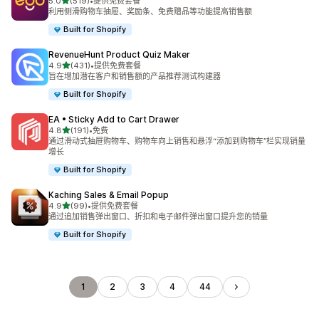
星（满分 5 星）
5.0
(519)
•
提供免费套餐
总共 519 条评论
利用侧滑购物车抽屉、奖励条、免费赠品等功能提高销售额
Built for Shopify
RevenueHunt Product Quiz Maker
星（满分 5 星）
4.9
(431)
•
提供免费套餐
总共 431 条评论
旨在增加潜在客户和销售额的产品推荐测试构建器
Built for Shopify
EA • Sticky Add to Cart Drawer
星（满分 5 星）
4.8
(191)
•
免费
总共 191 条评论
通过滑动式抽屉购物车、购物车向上销售和悬浮“添加到购物车”栏实现销量
增长
Built for Shopify
Kaching Sales & Email Popup
星（满分 5 星）
4.9
(99)
•
提供免费套餐
总共 99 条评论
通过追加销售弹出窗口、折扣和电子邮件弹出窗口提升您的销量
Built for Shopify
1
2
3
4
44