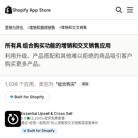
Shopify App Store
营销与转化
增销和捆绑销售
增销和交叉销售
所有具 组合购买功能的增销和交叉销售应用
利用升级、产品搭配和其他难以拒绝的商品吸引客户
购买更多产品。
1,038 个应用，类别为
组合购买
清除
Built for Shopify
Essential Upsell & Cross Sell
星（满分 5 星）
5.0
(2,200)
•
提供免费套餐
总共 2200 条评论
通过“经常一起购买”向上销售和交叉销售提高客单价
Built for Shopify