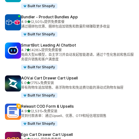
Built for Shopify
Bundler ‑ Product Bundles App
星（满分 5 星）
4.9
(2,501)
•
提供免费套餐
总共 2501 条评论
通过捆绑包优惠、捆绑包追加销售和数量阶梯赚取更多收益
Built for Shopify
SmartBot: Leading AI Chatbot
星（满分 5 星）
4.7
(428)
•
提供免费套餐
总共 428 条评论
电商大型AI模型，自主学习并自动发起智能邀请，通过个性化售前和售后服
务提升销售和客户满意度
Built for Shopify
AOV.ai Cart Drawer Cart Upsell
星（满分 5 星）
5.0
(775)
•
免费安装
总共 775 条评论
带有购物车追加销售、悬浮购物车和免运费功能的滑动式购物车抽屉
Built for Shopify
Releasit COD Form & Upsells
星（满分 5 星）
4.9
(2,531)
•
免费安装
总共 2531 条评论
货到付款表单：通过Upsell、优惠、OTP和短信增加销售
Built for Shopify
Ego Cart Drawer Cart Upsell