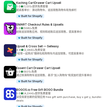
Kaching CartDrawer Cart Upsell
星（满分 5 星）
5.0
(1,131)
•
提供免费套餐
总共 1131 条评论
提高客单价：滑动购物车、追加销售购物车和免邮栏
Built for Shopify
SMART Checkout Rules & Upsells
星（满分 5 星）
5.0
(598)
•
免费
总共 598 条评论
结账追加销售应用、规则和结账后追加销售，提高客单价
Built for Shopify
Upsell & Cross Sell — Selleasy
星（满分 5 星）
4.9
(2,486)
•
免费安装
总共 2486 条评论
“经常一起购买”捆绑包和购物车内追加销售，可提高客单价
Built for Shopify
Essent Cart Drawer Cart Upsell
星（满分 5 星）
5.0
(801)
•
免费
总共 801 条评论
通过侧滑购物车追加销售、悬浮“加入购物车”和奖励栏提升客单价
Built for Shopify
BOGOS.io Free Gift BOGO Bundle
星（满分 5 星）
5.0
(4,044)
•
提供免费套餐
总共 4044 条评论
深受商家信赖的促销应用 free gift with purchase, buy x get y, bundle-
deals
Built for Shopify