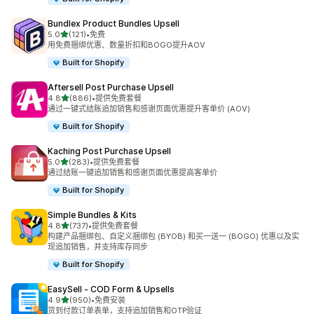
Bundlex Product Bundles Upsell
星（满分 5 星）
5.0
(121)
•
免费
总共 121 条评论
用免费捆绑优惠、数量折扣和BOGO提升AOV
Built for Shopify
Aftersell Post Purchase Upsell
星（满分 5 星）
4.8
(886)
•
提供免费套餐
总共 886 条评论
通过一键式结账追加销售和感谢页面优惠提升客单价 (AOV)
Built for Shopify
Kaching Post Purchase Upsell
星（满分 5 星）
5.0
(283)
•
提供免费套餐
总共 283 条评论
通过结账一键追加销售和感谢页面优惠提高客单价
Built for Shopify
Simple Bundles & Kits
星（满分 5 星）
4.8
(737)
•
提供免费套餐
总共 737 条评论
构建产品捆绑包、自定义捆绑包 (BYOB) 和买一送一 (BOGO) 优惠以及实
现追加销售，并支持库存同步
Built for Shopify
EasySell ‑ COD Form & Upsells
星（满分 5 星）
4.9
(950)
•
免费安装
总共 950 条评论
货到付款订单表单，支持追加销售和OTP验证