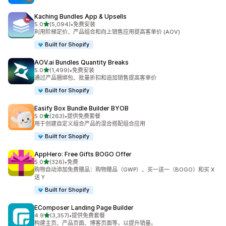
Kaching Bundles App & Upsells
星（满分 5 星）
5.0
(5,094)
•
免费安装
总共 5094 条评论
利用阶梯定价、产品组合和向上销售应用提高客单价 (AOV)
Built for Shopify
AOV.ai Bundles Quantity Breaks
星（满分 5 星）
5.0
(1,499)
•
免费安装
总共 1499 条评论
通过产品捆绑包、批量折扣和追加销售提高客单价
Built for Shopify
Easify Box Bundle Builder BYOB
星（满分 5 星）
5.0
(263)
•
提供免费套餐
总共 263 条评论
用于创建自定义组合产品的混合搭配组合应用
Built for Shopify
AppHero: Free Gifts BOGO Offer
星（满分 5 星）
5.0
(326)
•
免费
总共 326 条评论
购物自动添加免费赠品：购物赠品（GWP）、买一送一（BOGO）和买 X
送 Y
Built for Shopify
EComposer Landing Page Builder
星（满分 5 星）
4.9
(3,357)
•
提供免费套餐
总共 3357 条评论
构建主页、产品页面、博客页面等，以提升销量。