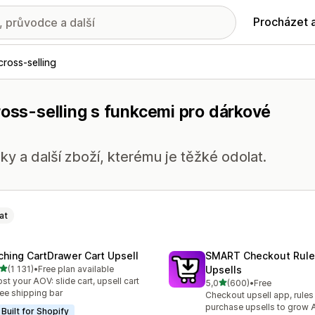
Procházet 
cross-selling
ross-selling s funkcemi pro dárkové
ky a další zboží, kterému je těžké odolat.
at
ching CartDrawer Cart Upsell
SMART Checkout Rule
z 5 hvězd
(1 131)
•
Free plan available
Upsells
kový počet recenzí: 1131
st your AOV: slide cart, upsell cart
z 5 hvězd
5,0
(600)
•
Free
Celkový počet recenzí: 60
ree shipping bar
Checkout upsell app, rules
purchase upsells to grow
Built for Shopify