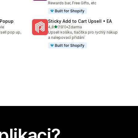
Rewards bar, Free Gifts, etc
Built for Shopify
 Popup
Sticky Add to Cart Upsell • EA
z 5 hvězd
ble
4,8
(191)
•
Zdarma
Celkový počet recenzí: 191
sell pop up,
Upsell košíku, tlačítka pro rychlý nákup
a nalepovací přidání
Built for Shopify
plikaci?