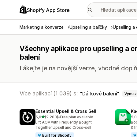
Shopify App Store
Marketing a konverze
Upselling a balíčky
Upselling a 
Všechny aplikace pro upselling a c
balení
Lákejte je na novější verze, vhodné doplň
Více aplikací (1 039) s:
Dárkové balení
Vymaz
Essential Upsell & Cross Sell
Ka
z 5 hvězd
5,0
(2 203)
•
Free plan available
5,0
Celkový počet recenzí: 2203
Cel
Lift AOV with Frequently Bought
Boo
Together Upsell and Cross-sell
& f
Built for Shopify