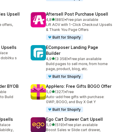
les Upsell
Aftersell Post Purchase Upsell
z 5 hvězd
4,8
(885)
•
Free plan available
Celkový počet recenzí: 885
 offers,
Lift AOV with 1-Click Checkout Upsells
& Thank You Page Offers
Built for Shopify
 Upsells
EComposer Landing Page
alace
Builder
0
 dobírku s
z 5 hvězd
4,9
(3 358)
•
Free plan available
Celkový počet recenzí: 3358
Build pages to sell more, from home
page, product, blog, etc.
Built for Shopify
lder BYOB
AppHero: Free Gifts BOGO Offer
z 5 hvězd
able
5,0
(327)
•
Free
3
Celkový počet recenzí: 327
to Build
Auto-add free gifts with purchase:
GWP, BOGO, and Buy X Get Y
Built for Shopify
psells
Ego Cart Drawer Cart Upsell
z 5 hvězd
talace
5,0
(519)
•
Free plan available
31
Celkový počet recenzí: 519
Nabídky,
Boost Sales w Slide cart drawer,