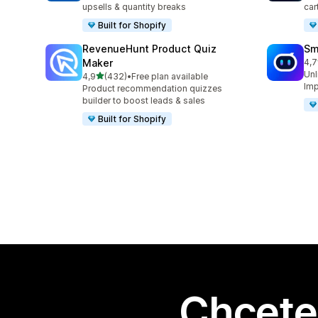
upsells & quantity breaks
car
Built for Shopify
RevenueHunt Product Quiz
Sm
Maker
4,7
Cel
Unl
z 5 hvězd
4,9
(432)
•
Free plan available
Celkový počet recenzí: 432
Imp
Product recommendation quizzes
builder to boost leads & sales
Built for Shopify
Chcete 