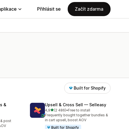
aplikace
Přihlásit se
Začít zdarma
Built for Shopify
s &
Upsell & Cross Sell — Selleasy
z 5 hvězd
4,9
(2 486)
•
Free to install
Celkový počet recenzí: 2486
Frequently bought together bundles &
0
in cart upsell, boost AOV
 & post
 AOV
Built for Shopify