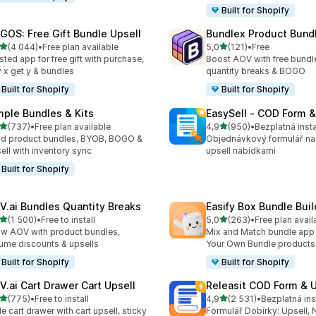
Built for Shopify
GOS: Free Gift Bundle Upsell
Bundlex Product Bund
z 5 hvězd
z 5 hvězd
(4 044)
•
Free plan available
5,0
(121)
•
Free
kový počet recenzí: 4044
Celkový počet recenzí: 121
sted app for free gift with purchase,
Boost AOV with free bundle
 x get y & bundles
quantity breaks & BOGO
Built for Shopify
Built for Shopify
mple Bundles & Kits
EasySell ‑ COD Form &
z 5 hvězd
z 5 hvězd
(737)
•
Free plan available
4,9
(950)
•
Bezplatná inst
kový počet recenzí: 737
Celkový počet recenzí: 95
ld product bundles, BYOB, BOGO &
Objednávkový formulář na
ell with inventory sync
upsell nabídkami
Built for Shopify
V.ai Bundles Quantity Breaks
Easify Box Bundle Bui
z 5 hvězd
z 5 hvězd
(1 500)
•
Free to install
5,0
(263)
•
Free plan avail
kový počet recenzí: 1500
Celkový počet recenzí: 26
w AOV with product bundles,
Mix and Match bundle app 
ume discounts & upsells
Your Own Bundle products
Built for Shopify
Built for Shopify
V.ai Cart Drawer Cart Upsell
Releasit COD Form & U
z 5 hvězd
z 5 hvězd
(775)
•
Free to install
4,9
(2 531)
•
Bezplatná ins
kový počet recenzí: 775
Celkový počet recenzí: 25
de cart drawer with cart upsell, sticky
Formulář Dobírky: Upsell, 