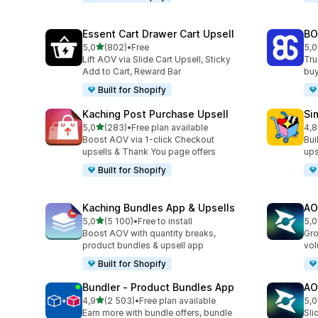
Essent Cart Drawer Cart Upsell
BO
z 5 hvězd
5,0
(802)
•
Free
5,0
Celkový počet recenzí: 802
Cel
Lift AOV via Slide Cart Upsell, Sticky
Tru
Add to Cart, Reward Bar
buy
Built for Shopify
Kaching Post Purchase Upsell
Si
z 5 hvězd
5,0
(283)
•
Free plan available
4,8
Celkový počet recenzí: 283
Cel
Boost AOV via 1-click Checkout
Bui
upsells & Thank You page offers
ups
Built for Shopify
Kaching Bundles App & Upsells
AO
z 5 hvězd
5,0
(5 100)
•
Free to install
5,0
Celkový počet recenzí: 5100
Cel
Boost AOV with quantity breaks,
Gro
product bundles & upsell app
vol
Built for Shopify
Bundler ‑ Product Bundles App
AO
z 5 hvězd
4,9
(2 503)
•
Free plan available
5,0
Celkový počet recenzí: 2503
Cel
Earn more with bundle offers, bundle
Sli