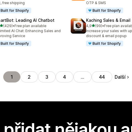
t, free shipping
OTP & SMS
Built for Shopify
Built for Shopify
artBot: Leading AI Chatbot
Kaching Sales & Email
z 5 hvězd
z 5 hvězd
(429)
•
Free plan available
4,9
(99)
•
Free plan availa
kový počet recenzí: 429
Celkový počet recenzí: 99
imited AI Chat: Enhancing Sales and
Increase your sales with up
roving Service
discount & email popup
Built for Shopify
Built for Shopify
Další
1
2
3
4
…
44
přidat nějakou a