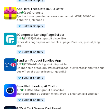
Built for Shopify
AppHero: Free Gifts BOGO Offer
étoile(s) sur 5
5,0
(326)
•
Gratuite
326 avis au total
Ajout automatique de cadeaux avec achat : GWP, BOGO et
Achetez X, obtenez Y
Built for Shopify
EComposer Landing Page Builder
étoile(s) sur 5
4,9
(3 357)
•
Forfait gratuit disponible
3357 avis au total
Créez des pages pour vendre plus : page d’accueil, produit, blog,
etc.
Built for Shopify
Bundler ‑ Product Bundles App
étoile(s) sur 5
4,9
(2 504)
•
Forfait gratuit disponible
2504 avis au total
Gagnez plus grâce aux offres groupées, aux ventes incitatives sur
ces offres et aux remises sur quantité
Built for Shopify
SmartBot: Leading AI Chatbot
étoile(s) sur 5
4,7
(428)
•
Forfait gratuit disponible
428 avis au total
Transformation du support client avec le Smartbot alimenté par
Built for Shopify
AOV.ai Cart Drawer Cart Upsell