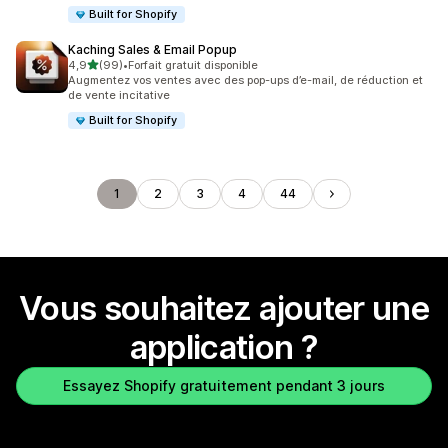
Built for Shopify
Kaching Sales & Email Popup
étoile(s) sur 5
4,9
(99)
•
Forfait gratuit disponible
99 avis au total
Augmentez vos ventes avec des pop-ups d’e-mail, de réduction et
de vente incitative
Built for Shopify
1
2
3
4
44
Vous souhaitez ajouter une
application ?
Essayez Shopify gratuitement pendant 3 jours