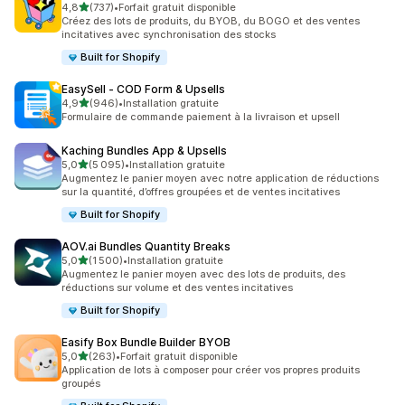
étoile(s) sur 5
4,8
(737)
•
Forfait gratuit disponible
737 avis au total
Créez des lots de produits, du BYOB, du BOGO et des ventes
incitatives avec synchronisation des stocks
Built for Shopify
EasySell ‑ COD Form & Upsells
étoile(s) sur 5
4,9
(946)
•
Installation gratuite
946 avis au total
Formulaire de commande paiement à la livraison et upsell
Kaching Bundles App & Upsells
étoile(s) sur 5
5,0
(5 095)
•
Installation gratuite
5095 avis au total
Augmentez le panier moyen avec notre application de réductions
sur la quantité, d’offres groupées et de ventes incitatives
Built for Shopify
AOV.ai Bundles Quantity Breaks
étoile(s) sur 5
5,0
(1 500)
•
Installation gratuite
1500 avis au total
Augmentez le panier moyen avec des lots de produits, des
réductions sur volume et des ventes incitatives
Built for Shopify
Easify Box Bundle Builder BYOB
étoile(s) sur 5
5,0
(263)
•
Forfait gratuit disponible
263 avis au total
Application de lots à composer pour créer vos propres produits
groupés