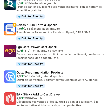
étoile(s) sur 5
5,0
(775)
•
Installation gratuite
775 avis au total
Tiroir de panier coulissant avec vente incitative, panier flottant et
expédition gratuite
Built for Shopify
Releasit COD Form & Upsells
étoile(s) sur 5
4,9
(2 533)
•
Installation gratuite
2533 avis au total
Formulaire de Paiement à la Livraison: Upsell, OTP & SMS
Built for Shopify
Ego Cart Drawer Cart Upsell
étoile(s) sur 5
5,0
(519)
•
Forfait gratuit disponible
519 avis au total
Boostez les ventes avec un tiroir de panier coulissant, une barre de
récompenses, des cadeaux, etc.
Built for Shopify
Quizz Recommandation Produits
étoile(s) sur 5
4,9
(431)
•
Forfait gratuit disponible
431 avis au total
Stimulez les Ventes, Segmentez vos Clients et votre Audience.
Built for Shopify
EA • Sticky Add to Cart Drawer
étoile(s) sur 5
4,8
(190)
•
Gratuite
190 avis au total
Développez vos ventes grâce au tiroir de panier coulissant, à la
vente incitative et à la barre d’ajout au panier fixe