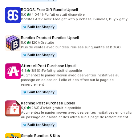
BOGOS: Free Gift Bundle Upsell
étoile(s) sur 5
5,0
(4 044)
•
Forfait gratuit disponible
4044 avis au total
Boostez AOV avec Free gift with purchase, Bundles, Buy x get y
Built for Shopify
Bundlex Product Bundles Upsell
étoile(s) sur 5
5,0
(120)
•
Gratuite
120 avis au total
Plus de ventes avec bundles, remises sur quantité et BOGO
Built for Shopify
Aftersell Post Purchase Upsell
étoile(s) sur 5
4,8
(886)
•
Forfait gratuit disponible
886 avis au total
Augmentez le panier moyen avec des ventes incitatives au
passage en caisse en 1 clic et des offres sur la page de
remerciement
Built for Shopify
Kaching Post Purchase Upsell
étoile(s) sur 5
5,0
(283)
•
Forfait gratuit disponible
283 avis au total
Augmentez le panier moyen avec des ventes incitatives en un clic
au passage en caisse et des offres sur la page de remerciement
Built for Shopify
Simple Bundles & Kits