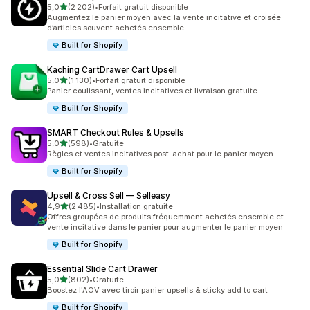
étoile(s) sur 5
5,0
(2 202)
•
Forfait gratuit disponible
2202 avis au total
Augmentez le panier moyen avec la vente incitative et croisée
d’articles souvent achetés ensemble
Built for Shopify
Kaching CartDrawer Cart Upsell
étoile(s) sur 5
5,0
(1 130)
•
Forfait gratuit disponible
1130 avis au total
Panier coulissant, ventes incitatives et livraison gratuite
Built for Shopify
SMART Checkout Rules & Upsells
étoile(s) sur 5
5,0
(598)
•
Gratuite
598 avis au total
Règles et ventes incitatives post-achat pour le panier moyen
Built for Shopify
Upsell & Cross Sell — Selleasy
étoile(s) sur 5
4,9
(2 485)
•
Installation gratuite
2485 avis au total
Offres groupées de produits fréquemment achetés ensemble et
vente incitative dans le panier pour augmenter le panier moyen
Built for Shopify
Essential Slide Cart Drawer
étoile(s) sur 5
5,0
(802)
•
Gratuite
802 avis au total
Boostez l'AOV avec tiroir panier upsells & sticky add to cart
Built for Shopify