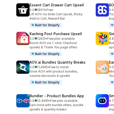
Essent Cart Drawer Cart Upsell
BO
เต็ม 5 ดาว
5.0
(801)
•
Free
5.0
ทั้งหมด 801 รีวิว
ทั้ง
Lift AOV via Slide Cart Upsell, Sticky
Tru
Add to Cart, Reward Bar
buy
Built for Shopify
Kaching Post Purchase Upsell
Si
เต็ม 5 ดาว
5.0
(283)
•
Free plan available
4.8
ทั้งหมด 283 รีวิว
ทั้ง
Boost AOV via 1-click Checkout
Bui
upsells & Thank You page offers
ups
Built for Shopify
AOV.ai Bundles Quantity Breaks
Ea
เต็ม 5 ดาว
5.0
(1,498)
•
Free to install
5.0
ทั้งหมด 1498 รีวิว
ทั้ง
Grow AOV with product bundles,
Mix
volume discounts & upsells
You
Built for Shopify
Bundler ‑ Product Bundles App
Sm
เต็ม 5 ดาว
4.9
(2,499)
•
Free plan available
4.7
ทั้งหมด 2499 รีวิว
ทั้ง
Earn more with bundle offers, bundle
Unl
upsells & quantity breaks
Imp