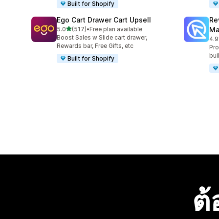
Built for Shopify
Ego Cart Drawer Cart Upsell
Re
เต็ม 5 ดาว
5.0
(517)
•
Free plan available
Ma
ทั้งหมด 517 รีวิว
Boost Sales w Slide cart drawer,
4.9
ทั้ง
Rewards bar, Free Gifts, etc
Pro
bui
Built for Shopify
ต้