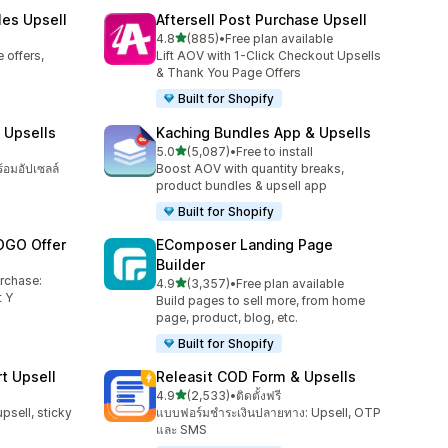
les Upsell
Aftersell Post Purchase Upsell
เต็ม 5 ดาว
4.8
(885)
•
Free plan available
ทั้งหมด 885 รีวิว
 offers,
Lift AOV with 1-Click Checkout Upsells
& Thank You Page Offers
Built for Shopify
 Upsells
Kaching Bundles App & Upsells
เต็ม 5 ดาว
5.0
(5,087)
•
Free to install
ทั้งหมด 5087 รีวิว
ร้อมอัปเซลล์
Boost AOV with quantity breaks,
product bundles & upsell app
Built for Shopify
OGO Offer
EComposer Landing Page
Builder
urchase:
เต็ม 5 ดาว
4.9
(3,357)
•
Free plan available
ทั้งหมด 3357 รีวิว
 Y
Build pages to sell more, from home
page, product, blog, etc.
Built for Shopify
t Upsell
Releasit COD Form & Upsells
เต็ม 5 ดาว
4.9
(2,533)
•
ติดตั้งฟรี
ทั้งหมด 2533 รีวิว
upsell, sticky
แบบฟอร์มชำระเงินปลายทาง: Upsell, OTP
และ SMS