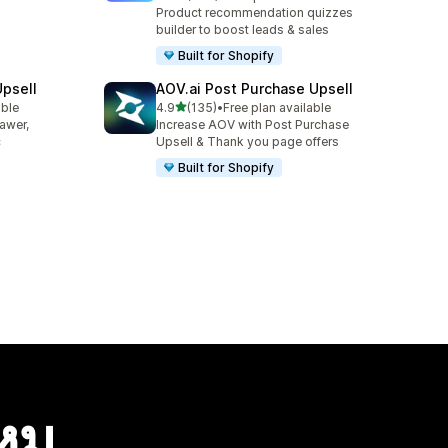
ทั้งหมด 432 รีวิว
Product recommendation quizzes
builder to boost leads & sales
Built for Shopify
Upsell
AOV.ai Post Purchase Upsell
เต็ม 5 ดาว
able
4.9
(135)
•
Free plan available
ทั้งหมด 135 รีวิว
rawer,
Increase AOV with Post Purchase
c
Upsell & Thank you page offers
Built for Shopify
ไหม