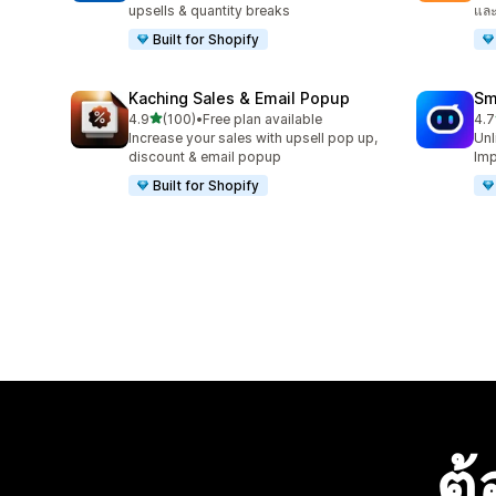
upsells & quantity breaks
แล
Built for Shopify
Kaching Sales & Email Popup
Sm
เต็ม 5 ดาว
4.9
(100)
•
Free plan available
4.7
ทั้งหมด 100 รีวิว
ทั้ง
Increase your sales with upsell pop up,
Unl
discount & email popup
Imp
Built for Shopify
ต้