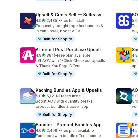
Upsell & Cross Sell — Selleasy
BO
เต็ม 5 ดาว
4.9
(2,485)
•
Free to install
5.0
ทั้งหมด 2485 รีวิว
ทั้
Frequently bought together bundles &
Tru
in cart upsell, boost AOV
buy
Built for Shopify
Aftersell Post Purchase Upsell
Si
เต็ม 5 ดาว
4.8
(884)
•
Free plan available
4.8
ทั้งหมด 884 รีวิว
ทั้ง
Lift AOV with 1-Click Checkout Upsells
Bui
& Thank You Page Offers
ups
Built for Shopify
Kaching Bundles App & Upsells
AO
เต็ม 5 ดาว
5.0
(5,121)
•
Free to install
5.0
ทั้งหมด 5121 รีวิว
ทั้ง
Boost AOV with quantity breaks,
Gro
product bundles & upsell app
vol
Built for Shopify
Bundler ‑ Product Bundles App
Re
เต็ม 5 ดาว
4.9
(2,499)
•
Free plan available
4.9
ทั้งหมด 2499 รีวิว
ทั้
Earn more with bundle offers, bundle
แบบ