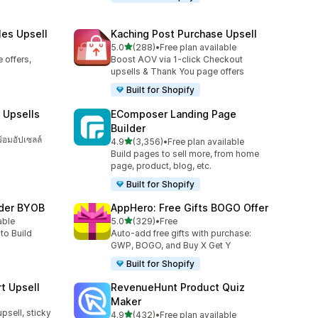
les Upsell
Kaching Post Purchase Upsell
เต็ม 5 ดาว
5.0
(288)
•
Free plan available
ทั้งหมด 288 รีวิว
 offers,
Boost AOV via 1-click Checkout
upsells & Thank You page offers
Built for Shopify
 Upsells
EComposer Landing Page
Builder
ร้อมอัปเซลล์
เต็ม 5 ดาว
4.9
(3,356)
•
Free plan available
ทั้งหมด 3356 รีวิว
Build pages to sell more, from home
page, product, blog, etc.
Built for Shopify
lder BYOB
AppHero: Free Gifts BOGO Offer
เต็ม 5 ดาว
able
5.0
(329)
•
Free
ทั้งหมด 329 รีวิว
to Build
Auto-add free gifts with purchase:
GWP, BOGO, and Buy X Get Y
Built for Shopify
t Upsell
RevenueHunt Product Quiz
Maker
upsell, sticky
เต็ม 5 ดาว
4.9
(432)
•
Free plan available