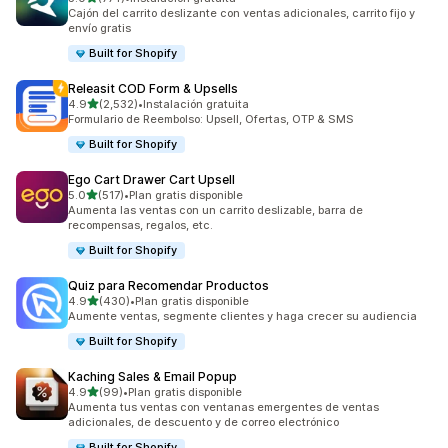
774 reseñas en total
Cajón del carrito deslizante con ventas adicionales, carrito fijo y
envío gratis
Built for Shopify
Releasit COD Form & Upsells
de 5 estrellas
4.9
(2,532)
•
Instalación gratuita
2532 reseñas en total
Formulario de Reembolso: Upsell, Ofertas, OTP & SMS
Built for Shopify
Ego Cart Drawer Cart Upsell
de 5 estrellas
5.0
(517)
•
Plan gratis disponible
517 reseñas en total
Aumenta las ventas con un carrito deslizable, barra de
recompensas, regalos, etc.
Built for Shopify
Quiz para Recomendar Productos
de 5 estrellas
4.9
(430)
•
Plan gratis disponible
430 reseñas en total
Aumente ventas, segmente clientes y haga crecer su audiencia
Built for Shopify
Kaching Sales & Email Popup
de 5 estrellas
4.9
(99)
•
Plan gratis disponible
99 reseñas en total
Aumenta tus ventas con ventanas emergentes de ventas
adicionales, de descuento y de correo electrónico
Built for Shopify