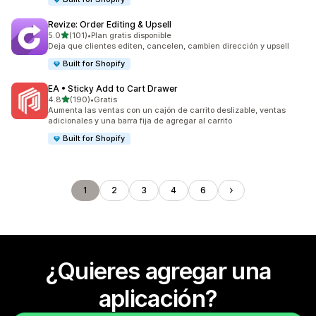
Revize: Order Editing & Upsell
de 5 estrellas
5.0
(101)
•
Plan gratis disponible
101 reseñas en total
Deja que clientes editen, cancelen, cambien dirección y upsell
Built for Shopify
EA • Sticky Add to Cart Drawer
de 5 estrellas
4.8
(190)
•
Gratis
190 reseñas en total
Aumenta las ventas con un cajón de carrito deslizable, ventas
adicionales y una barra fija de agregar al carrito
Built for Shopify
1
2
3
4
6
¿Quieres agregar una
aplicación?