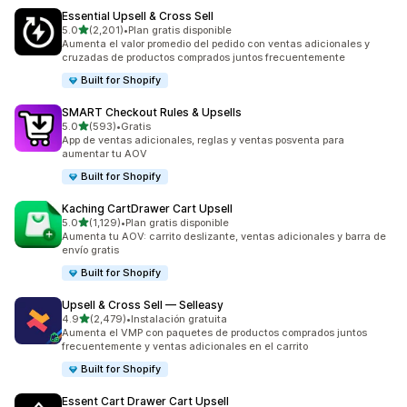
Essential Upsell & Cross Sell
de 5 estrellas
5.0
(2,201)
•
Plan gratis disponible
2201 reseñas en total
Aumenta el valor promedio del pedido con ventas adicionales y
cruzadas de productos comprados juntos frecuentemente
Built for Shopify
SMART Checkout Rules & Upsells
de 5 estrellas
5.0
(593)
•
Gratis
593 reseñas en total
App de ventas adicionales, reglas y ventas posventa para
aumentar tu AOV
Built for Shopify
Kaching CartDrawer Cart Upsell
de 5 estrellas
5.0
(1,129)
•
Plan gratis disponible
1129 reseñas en total
Aumenta tu AOV: carrito deslizante, ventas adicionales y barra de
envío gratis
Built for Shopify
Upsell & Cross Sell — Selleasy
de 5 estrellas
4.9
(2,479)
•
Instalación gratuita
2479 reseñas en total
Aumenta el VMP con paquetes de productos comprados juntos
frecuentemente y ventas adicionales en el carrito
Built for Shopify
Essent Cart Drawer Cart Upsell