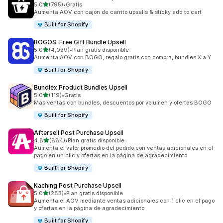
de 5 estrellas
5.0
(795)
•
Gratis
795 reseñas en total
Aumenta AOV con cajón de carrito upsells & sticky add to cart
Built for Shopify
BOGOS: Free Gift Bundle Upsell
de 5 estrellas
5.0
(4,039)
•
Plan gratis disponible
4039 reseñas en total
Aumenta AOV con BOGO, regalo gratis con compra, bundles X a Y
Built for Shopify
Bundlex Product Bundles Upsell
de 5 estrellas
5.0
(119)
•
Gratis
119 reseñas en total
Más ventas con bundles, descuentos por volumen y ofertas BOGO
Built for Shopify
Aftersell Post Purchase Upsell
de 5 estrellas
4.8
(884)
•
Plan gratis disponible
884 reseñas en total
Aumenta el valor promedio del pedido con ventas adicionales en el
pago en un clic y ofertas en la página de agradecimiento
Built for Shopify
Kaching Post Purchase Upsell
de 5 estrellas
5.0
(283)
•
Plan gratis disponible
283 reseñas en total
Aumenta el AOV mediante ventas adicionales con 1 clic en el pago
y ofertas en la página de agradecimiento
Built for Shopify