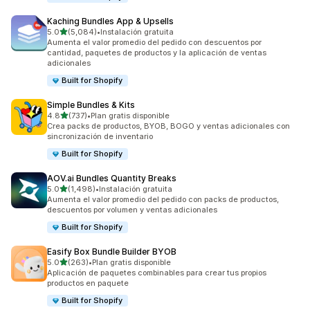
Kaching Bundles App & Upsells
de 5 estrellas
5.0
(5,084)
•
Instalación gratuita
5084 reseñas en total
Aumenta el valor promedio del pedido con descuentos por
cantidad, paquetes de productos y la aplicación de ventas
adicionales
Built for Shopify
Simple Bundles & Kits
de 5 estrellas
4.8
(737)
•
Plan gratis disponible
737 reseñas en total
Crea packs de productos, BYOB, BOGO y ventas adicionales con
sincronización de inventario
Built for Shopify
AOV.ai Bundles Quantity Breaks
de 5 estrellas
5.0
(1,498)
•
Instalación gratuita
1498 reseñas en total
Aumenta el valor promedio del pedido con packs de productos,
descuentos por volumen y ventas adicionales
Built for Shopify
Easify Box Bundle Builder BYOB
de 5 estrellas
5.0
(263)
•
Plan gratis disponible
263 reseñas en total
Aplicación de paquetes combinables para crear tus propios
productos en paquete
Built for Shopify