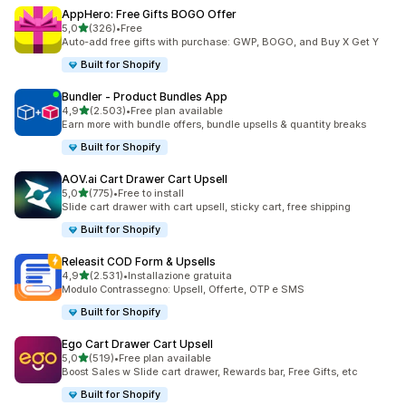
AppHero: Free Gifts BOGO Offer
stelle su 5
5,0
(326)
•
Free
326 recensioni totali
Auto-add free gifts with purchase: GWP, BOGO, and Buy X Get Y
Built for Shopify
Bundler ‑ Product Bundles App
stelle su 5
4,9
(2.503)
•
Free plan available
2503 recensioni totali
Earn more with bundle offers, bundle upsells & quantity breaks
Built for Shopify
AOV.ai Cart Drawer Cart Upsell
stelle su 5
5,0
(775)
•
Free to install
775 recensioni totali
Slide cart drawer with cart upsell, sticky cart, free shipping
Built for Shopify
Releasit COD Form & Upsells
stelle su 5
4,9
(2.531)
•
Installazione gratuita
2531 recensioni totali
Modulo Contrassegno: Upsell, Offerte, OTP e SMS
Built for Shopify
Ego Cart Drawer Cart Upsell
stelle su 5
5,0
(519)
•
Free plan available
519 recensioni totali
Boost Sales w Slide cart drawer, Rewards bar, Free Gifts, etc
Built for Shopify