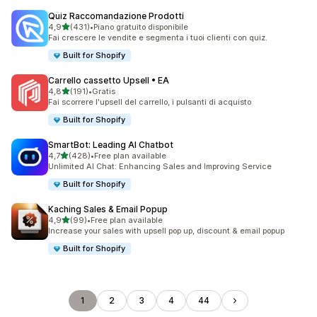
Quiz Raccomandazione Prodotti
stelle su 5
4,9
(431)
•
Piano gratuito disponibile
431 recensioni totali
Fai crescere le vendite e segmenta i tuoi clienti con quiz.
Built for Shopify
Carrello cassetto Upsell • EA
stelle su 5
4,8
(191)
•
Gratis
191 recensioni totali
Fai scorrere l'upsell del carrello, i pulsanti di acquisto
Built for Shopify
SmartBot: Leading AI Chatbot
stelle su 5
4,7
(428)
•
Free plan available
428 recensioni totali
Unlimited AI Chat: Enhancing Sales and Improving Service
Built for Shopify
Kaching Sales & Email Popup
stelle su 5
4,9
(99)
•
Free plan available
99 recensioni totali
Increase your sales with upsell pop up, discount & email popup
Built for Shopify
1
2
3
4
44