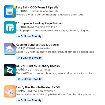
EasySell ‑ COD Form & Upsells
stelle su 5
4,9
(950)
•
Installazione gratuita
950 recensioni totali
Modulo d'ordine per contrassegno, upsell e anti-frode
EComposer Landing Page Builder
stelle su 5
4,9
(3.357)
•
Free plan available
3357 recensioni totali
Build pages to sell more, from home page, product, blog, etc.
Built for Shopify
Kaching Bundles App & Upsells
stelle su 5
5,0
(5.096)
•
Free to install
5096 recensioni totali
Boost AOV with quantity breaks, product bundles & upsell app
Built for Shopify
AOV.ai Bundles Quantity Breaks
stelle su 5
5,0
(1.499)
•
Free to install
1499 recensioni totali
Grow AOV with product bundles, volume discounts & upsells
Built for Shopify
Easify Box Bundle Builder BYOB
stelle su 5
5,0
(263)
•
Free plan available
263 recensioni totali
Mix and Match bundle app to Build Your Own Bundle products
Built for Shopify