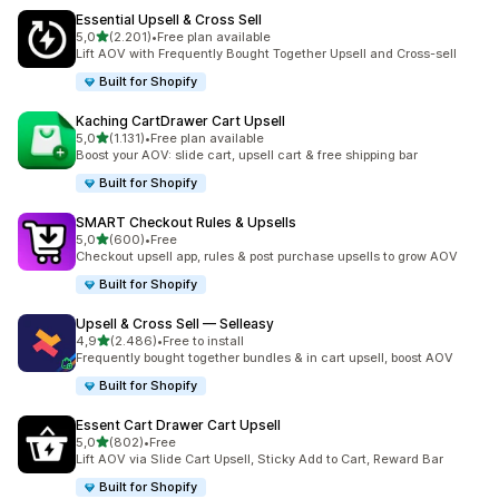
Essential Upsell & Cross Sell
stelle su 5
5,0
(2.201)
•
Free plan available
2201 recensioni totali
Lift AOV with Frequently Bought Together Upsell and Cross-sell
Built for Shopify
Kaching CartDrawer Cart Upsell
stelle su 5
5,0
(1.131)
•
Free plan available
1131 recensioni totali
Boost your AOV: slide cart, upsell cart & free shipping bar
Built for Shopify
SMART Checkout Rules & Upsells
stelle su 5
5,0
(600)
•
Free
600 recensioni totali
Checkout upsell app, rules & post purchase upsells to grow AOV
Built for Shopify
Upsell & Cross Sell — Selleasy
stelle su 5
4,9
(2.486)
•
Free to install
2486 recensioni totali
Frequently bought together bundles & in cart upsell, boost AOV
Built for Shopify
Essent Cart Drawer Cart Upsell
stelle su 5
5,0
(802)
•
Free
802 recensioni totali
Lift AOV via Slide Cart Upsell, Sticky Add to Cart, Reward Bar
Built for Shopify