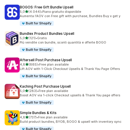
BOGOS: Free Gift Bundle Upsell
stelle su 5
5,0
(4.044)
•
Piano gratuito disponibile
4044 recensioni totali
Aumenta l'AOV con Free gift with purchase, Bundles Buy x get y
Built for Shopify
Bundlex Product Bundles Upsell
stelle su 5
5,0
(121)
•
Gratis
121 recensioni totali
Più vendite con bundle, sconti quantità e offerte BOGO
Built for Shopify
Aftersell Post Purchase Upsell
stelle su 5
4,8
(885)
•
Free plan available
885 recensioni totali
Lift AOV with 1-Click Checkout Upsells & Thank You Page Offers
Built for Shopify
Kaching Post Purchase Upsell
stelle su 5
5,0
(283)
•
Free plan available
283 recensioni totali
Boost AOV via 1-click Checkout upsells & Thank You page offers
Built for Shopify
Simple Bundles & Kits
stelle su 5
4,8
(737)
•
Free plan available
737 recensioni totali
Build product bundles, BYOB, BOGO & upsell with inventory sync
Built for Shopify