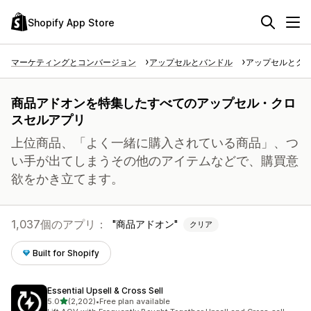
Shopify App Store
マーケティングとコンバージョン
アップセルとバンドル
アップセルとク
商品アドオンを特集したすべてのアップセル・クロ
スセルアプリ
上位商品、「よく一緒に購入されている商品」、つ
い手が出てしまうその他のアイテムなどで、購買意
欲をかき立てます。
1,037個のアプリ：
商品アドオン
クリア
Built for Shopify
Essential Upsell & Cross Sell
5つ星中
5.0
(2,202)
•
Free plan available
合計レビュー数：2202件