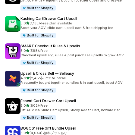
Lift AOV with Frequently Bought Together Upsell and Cross-sell
Built for Shopify
Kaching CartDrawer Cart Upsell
5つ星中
5.0
(1,133)
•
Free plan available
合計レビュー数：1133件
Boost your AOV: slide cart, upsell cart & free shipping bar
Built for Shopify
SMART Checkout Rules & Upsells
5つ星中
5.0
(598)
•
Free
合計レビュー数：598件
Checkout upsell app, rules & post purchase upsells to grow AOV
Built for Shopify
Upsell & Cross Sell — Selleasy
5つ星中
4.9
(2,485)
•
Free to install
合計レビュー数：2485件
Frequently bought together bundles & in cart upsell, boost AOV
Built for Shopify
Essent Cart Drawer Cart Upsell
5つ星中
5.0
(802)
•
Free
合計レビュー数：802件
Lift AOV via Slide Cart Upsell, Sticky Add to Cart, Reward Bar
Built for Shopify
BOGOS: Free Gift Bundle Upsell
5つ星中
5.0
(4,044)
•
無料プランあり
合計レビュー数：4044件