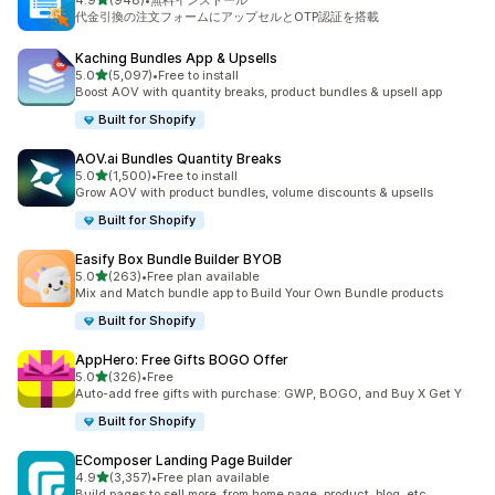
4.9
(948)
•
無料インストール
合計レビュー数：948件
代金引換の注文フォームにアップセルとOTP認証を搭載
Kaching Bundles App & Upsells
5つ星中
5.0
(5,097)
•
Free to install
合計レビュー数：5097件
Boost AOV with quantity breaks, product bundles & upsell app
Built for Shopify
AOV.ai Bundles Quantity Breaks
5つ星中
5.0
(1,500)
•
Free to install
合計レビュー数：1500件
Grow AOV with product bundles, volume discounts & upsells
Built for Shopify
Easify Box Bundle Builder BYOB
5つ星中
5.0
(263)
•
Free plan available
合計レビュー数：263件
Mix and Match bundle app to Build Your Own Bundle products
Built for Shopify
AppHero: Free Gifts BOGO Offer
5つ星中
5.0
(326)
•
Free
合計レビュー数：326件
Auto-add free gifts with purchase: GWP, BOGO, and Buy X Get Y
Built for Shopify
EComposer Landing Page Builder
5つ星中
4.9
(3,357)
•
Free plan available
合計レビュー数：3357件
Build pages to sell more, from home page, product, blog, etc.