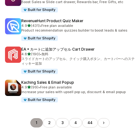
Boost Sales w Slide cart drawer, Rewards bar, Free Gifts, etc
Built for Shopify
RevenueHunt Product Quiz Maker
5つ星中
4.9
(431)
•
Free plan available
合計レビュー数：431件
Product recommendation quizzes builder to boost leads & sales
Built for Shopify
EA • カートに追加アップセル Cart Drawer
5つ星中
4.8
(190)
•
無料
合計レビュー数：190件
スライドカートのアップセル、クイック購入ボタン、カートバーへのステ
ィッキー追加
Built for Shopify
Kaching Sales & Email Popup
5つ星中
4.9
(99)
•
Free plan available
合計レビュー数：99件
Increase your sales with upsell pop up, discount & email popup
Built for Shopify
1
2
3
4
44