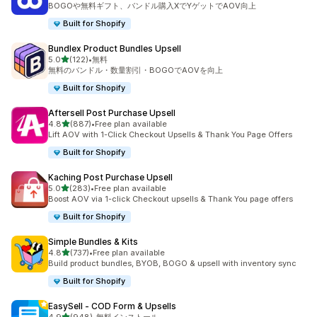
BOGOや無料ギフト、バンドル購入XでYゲットでAOV向上
Built for Shopify
Bundlex Product Bundles Upsell
5つ星中
5.0
(122)
•
無料
合計レビュー数：122件
無料のバンドル・数量割引・BOGOでAOVを向上
Built for Shopify
Aftersell Post Purchase Upsell
5つ星中
4.8
(887)
•
Free plan available
合計レビュー数：887件
Lift AOV with 1-Click Checkout Upsells & Thank You Page Offers
Built for Shopify
Kaching Post Purchase Upsell
5つ星中
5.0
(283)
•
Free plan available
合計レビュー数：283件
Boost AOV via 1-click Checkout upsells & Thank You page offers
Built for Shopify
Simple Bundles & Kits
5つ星中
4.8
(737)
•
Free plan available
合計レビュー数：737件
Build product bundles, BYOB, BOGO & upsell with inventory sync
Built for Shopify
EasySell ‑ COD Form & Upsells
5つ星中