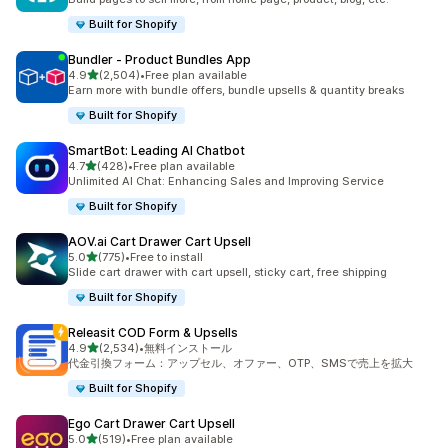
Built for Shopify
Bundler ‑ Product Bundles App
5つ星中
4.9
(2,504)
•
Free plan available
合計レビュー数：2504件
Earn more with bundle offers, bundle upsells & quantity breaks
Built for Shopify
SmartBot: Leading AI Chatbot
5つ星中
4.7
(428)
•
Free plan available
合計レビュー数：428件
Unlimited AI Chat: Enhancing Sales and Improving Service
Built for Shopify
AOV.ai Cart Drawer Cart Upsell
5つ星中
5.0
(775)
•
Free to install
合計レビュー数：775件
Slide cart drawer with cart upsell, sticky cart, free shipping
Built for Shopify
Releasit COD Form & Upsells
5つ星中
4.9
(2,534)
•
無料インストール
合計レビュー数：2534件
代金引換フォーム：アップセル、オファー、OTP、SMSで売上を拡大
Built for Shopify
Ego Cart Drawer Cart Upsell
5つ星中
5.0
(519)
•
Free plan available
合計レビュー数：519件