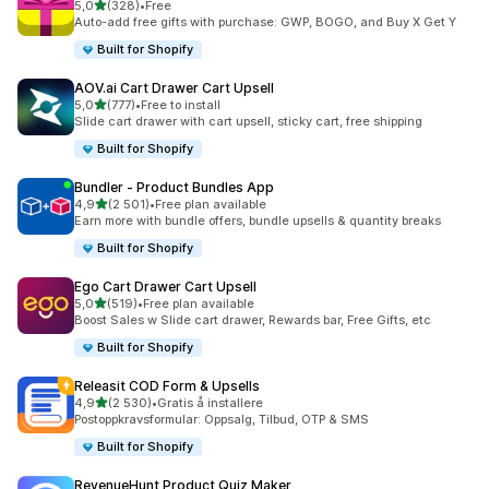
av 5 stjerner
5,0
(328)
•
Free
Totalt 328 omtaler
Auto-add free gifts with purchase: GWP, BOGO, and Buy X Get Y
Built for Shopify
AOV.ai Cart Drawer Cart Upsell
av 5 stjerner
5,0
(777)
•
Free to install
Totalt 777 omtaler
Slide cart drawer with cart upsell, sticky cart, free shipping
Built for Shopify
Bundler ‑ Product Bundles App
av 5 stjerner
4,9
(2 501)
•
Free plan available
Totalt 2501 omtaler
Earn more with bundle offers, bundle upsells & quantity breaks
Built for Shopify
Ego Cart Drawer Cart Upsell
av 5 stjerner
5,0
(519)
•
Free plan available
Totalt 519 omtaler
Boost Sales w Slide cart drawer, Rewards bar, Free Gifts, etc
Built for Shopify
Releasit COD Form & Upsells
av 5 stjerner
4,9
(2 530)
•
Gratis å installere
Totalt 2530 omtaler
Postoppkravsformular: Oppsalg, Tilbud, OTP & SMS
Built for Shopify
RevenueHunt Product Quiz Maker