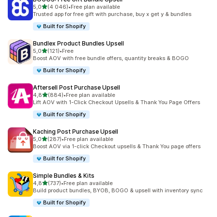
av 5 stjerner
5,0
(4 046)
•
Free plan available
Totalt 4046 omtaler
Trusted app for free gift with purchase, buy x get y & bundles
Built for Shopify
Bundlex Product Bundles Upsell
av 5 stjerner
5,0
(121)
•
Free
Totalt 121 omtaler
Boost AOV with free bundle offers, quantity breaks & BOGO
Built for Shopify
Aftersell Post Purchase Upsell
av 5 stjerner
4,8
(884)
•
Free plan available
Totalt 884 omtaler
Lift AOV with 1-Click Checkout Upsells & Thank You Page Offers
Built for Shopify
Kaching Post Purchase Upsell
av 5 stjerner
5,0
(287)
•
Free plan available
Totalt 287 omtaler
Boost AOV via 1-click Checkout upsells & Thank You page offers
Built for Shopify
Simple Bundles & Kits
av 5 stjerner
4,8
(737)
•
Free plan available
Totalt 737 omtaler
Build product bundles, BYOB, BOGO & upsell with inventory sync
Built for Shopify