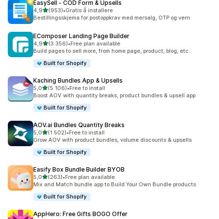
EasySell ‑ COD Form & Upsells
av 5 stjerner
4,9
(953)
•
Gratis å installere
Totalt 953 omtaler
Bestillingsskjema for postoppkrav med mersalg, OTP og vern
EComposer Landing Page Builder
av 5 stjerner
4,9
(3 356)
•
Free plan available
Totalt 3356 omtaler
Build pages to sell more, from home page, product, blog, etc.
Built for Shopify
Kaching Bundles App & Upsells
av 5 stjerner
5,0
(5 106)
•
Free to install
Totalt 5106 omtaler
Boost AOV with quantity breaks, product bundles & upsell app
Built for Shopify
AOV.ai Bundles Quantity Breaks
av 5 stjerner
5,0
(1 502)
•
Free to install
Totalt 1502 omtaler
Grow AOV with product bundles, volume discounts & upsells
Built for Shopify
Easify Box Bundle Builder BYOB
av 5 stjerner
5,0
(263)
•
Free plan available
Totalt 263 omtaler
Mix and Match bundle app to Build Your Own Bundle products
Built for Shopify
AppHero: Free Gifts BOGO Offer