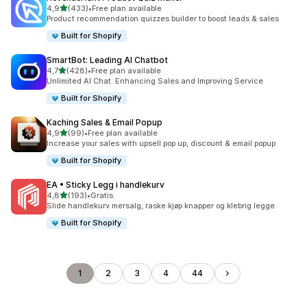
av 5 stjerner
4,9
(433)
•
Free plan available
Totalt 433 omtaler
Product recommendation quizzes builder to boost leads & sales
Built for Shopify
SmartBot: Leading AI Chatbot
av 5 stjerner
4,7
(428)
•
Free plan available
Totalt 428 omtaler
Unlimited AI Chat: Enhancing Sales and Improving Service
Built for Shopify
Kaching Sales & Email Popup
av 5 stjerner
4,9
(99)
•
Free plan available
Totalt 99 omtaler
Increase your sales with upsell pop up, discount & email popup
Built for Shopify
EA • Sticky Legg i handlekurv
av 5 stjerner
4,8
(193)
•
Gratis
Totalt 193 omtaler
Slide handlekurv mersalg, raske kjøp knapper og klebrig legge
Built for Shopify
1
2
3
4
44