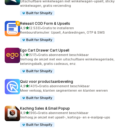
Uitschuifbare winkelwagen met winkelwagen-upsell, sticky
winkelwagen, gratis verzending
Built for Shopify
Releasit COD Form & Upsells
van 5 sterren
4,9
(2.533)
•
Gratis te installeren
2533 recensies in totaal
Remboursformulier: Upsell, Aanbiedingen, OTP & SMS
Built for Shopify
Ego Cart Drawer Cart Upsell
van 5 sterren
5,0
(517)
•
Gratis abonnement beschikbaar
517 recensies in totaal
Verhoog de omzet met een uitschuifbare winkelwagenlade,
beloningsbalk, gratis cadeaus, enz.
Built for Shopify
Quiz voor productaanbeveling
van 5 sterren
4,9
(431)
•
Gratis abonnement beschikbaar
431 recensies in totaal
Meer verkoop, klanten segmenteren en klanten werven
Built for Shopify
Kaching Sales & Email Popup
van 5 sterren
4,9
(99)
•
Gratis abonnement beschikbaar
99 recensies in totaal
Verhoog je omzet met upsell-, kortings- en e-mailpop-ups
Built for Shopify