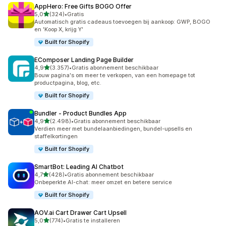
AppHero: Free Gifts BOGO Offer
van 5 sterren
5,0
(324)
•
Gratis
324 recensies in totaal
Automatisch gratis cadeaus toevoegen bij aankoop: GWP, BOGO
en 'Koop X, krijg Y'
Built for Shopify
EComposer Landing Page Builder
van 5 sterren
4,9
(3.357)
•
Gratis abonnement beschikbaar
3357 recensies in totaal
Bouw pagina's om meer te verkopen, van een homepage tot
productpagina, blog, etc.
Built for Shopify
Bundler ‑ Product Bundles App
van 5 sterren
4,9
(2.498)
•
Gratis abonnement beschikbaar
2498 recensies in totaal
Verdien meer met bundelaanbiedingen, bundel-upsells en
staffelkortingen
Built for Shopify
SmartBot: Leading AI Chatbot
van 5 sterren
4,7
(428)
•
Gratis abonnement beschikbaar
428 recensies in totaal
Onbeperkte AI-chat: meer omzet en betere service
Built for Shopify
AOV.ai Cart Drawer Cart Upsell
van 5 sterren
5,0
(774)
•
Gratis te installeren
774 recensies in totaal