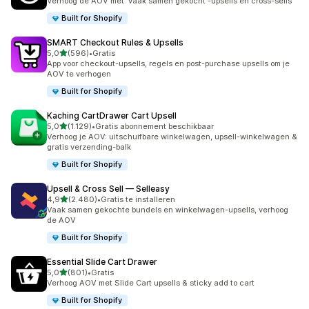
Verhoog de AOV met 'vaak samen gekocht'-upsells en cross-sells
Built for Shopify
SMART Checkout Rules & Upsells
van 5 sterren
5,0
(596)
•
Gratis
596 recensies in totaal
App voor checkout-upsells, regels en post-purchase upsells om je
AOV te verhogen
Built for Shopify
Kaching CartDrawer Cart Upsell
van 5 sterren
5,0
(1.129)
•
Gratis abonnement beschikbaar
1129 recensies in totaal
Verhoog je AOV: uitschuifbare winkelwagen, upsell-winkelwagen &
gratis verzending-balk
Built for Shopify
Upsell & Cross Sell — Selleasy
van 5 sterren
4,9
(2.480)
•
Gratis te installeren
2480 recensies in totaal
Vaak samen gekochte bundels en winkelwagen-upsells, verhoog
de AOV
Built for Shopify
Essential Slide Cart Drawer
van 5 sterren
5,0
(801)
•
Gratis
801 recensies in totaal
Verhoog AOV met Slide Cart upsells & sticky add to cart
Built for Shopify