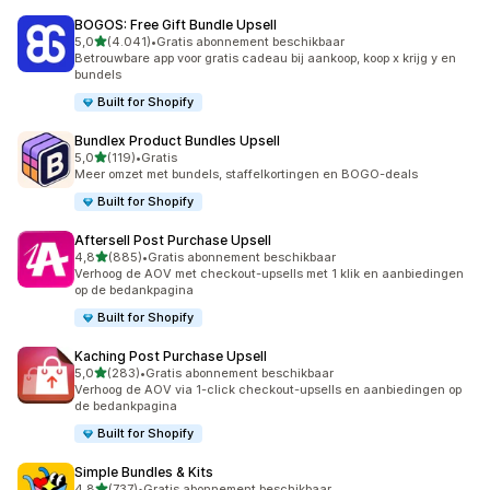
BOGOS: Free Gift Bundle Upsell
van 5 sterren
5,0
(4.041)
•
Gratis abonnement beschikbaar
4041 recensies in totaal
Betrouwbare app voor gratis cadeau bij aankoop, koop x krijg y en
bundels
Built for Shopify
Bundlex Product Bundles Upsell
van 5 sterren
5,0
(119)
•
Gratis
119 recensies in totaal
Meer omzet met bundels, staffelkortingen en BOGO-deals
Built for Shopify
Aftersell Post Purchase Upsell
van 5 sterren
4,8
(885)
•
Gratis abonnement beschikbaar
885 recensies in totaal
Verhoog de AOV met checkout-upsells met 1 klik en aanbiedingen
op de bedankpagina
Built for Shopify
Kaching Post Purchase Upsell
van 5 sterren
5,0
(283)
•
Gratis abonnement beschikbaar
283 recensies in totaal
Verhoog de AOV via 1-click checkout-upsells en aanbiedingen op
de bedankpagina
Built for Shopify
Simple Bundles & Kits
van 5 sterren
4,8
(737)
•
Gratis abonnement beschikbaar