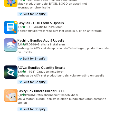
737 recensies in totaal
Maak productbundels, BYOB, BOGO en upsell met
voorraadsynchronisatie
Built for Shopify
EasySell ‑ COD Form & Upsells
van 5 sterren
4,9
(946)
•
Gratis te installeren
946 recensies in totaal
Bestelformulier voor rembours met upsells, OTP en antifraude
Kaching Bundles App & Upsells
van 5 sterren
5,0
(5.086)
•
Gratis te installeren
5086 recensies in totaal
Verhoog de AOV met de app voor staffelkortingen, productbundels
en upsells
Built for Shopify
AOV.ai Bundles Quantity Breaks
van 5 sterren
5,0
(1.498)
•
Gratis te installeren
1498 recensies in totaal
Verhoog de AOV met productbundels, volumekorting en upsells
Built for Shopify
Easify Box Bundle Builder BYOB
van 5 sterren
5,0
(263)
•
Gratis abonnement beschikbaar
263 recensies in totaal
Mix & match-bundel-app om je eigen bundelproducten samen te
stellen
Built for Shopify