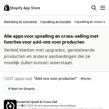
Shopify App Store
Marketing en conversie
Upselling en bundels
Upselling en cross-sell
Alle apps voor upselling en cross-selling met
functies voor add-ons voor producten
Verleid klanten met upgrades, gerelateerde
producten en andere aanbiedingen die ze
moeilijk zullen kunnen weerstaan.
1.037 apps met
Add-ons voor producten
Wissen
Built for Shopify
Essential Upsell & Cross Sell
van 5 sterren
5,0
(2.201)
•
Gratis abonnement beschikbaar
2201 recensies in totaal