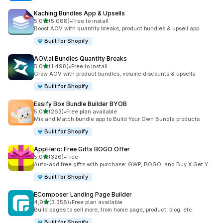
Kaching Bundles App & Upsells
5 yıldız üzerinden
5,0
(5.088)
•
Free to install
toplam 5088 değerlendirme
Boost AOV with quantity breaks, product bundles & upsell app
Built for Shopify
AOV.ai Bundles Quantity Breaks
5 yıldız üzerinden
5,0
(1.498)
•
Free to install
toplam 1498 değerlendirme
Grow AOV with product bundles, volume discounts & upsells
Built for Shopify
Easify Box Bundle Builder BYOB
5 yıldız üzerinden
5,0
(263)
•
Free plan available
toplam 263 değerlendirme
Mix and Match bundle app to Build Your Own Bundle products
Built for Shopify
AppHero: Free Gifts BOGO Offer
5 yıldız üzerinden
5,0
(326)
•
Free
toplam 326 değerlendirme
Auto-add free gifts with purchase: GWP, BOGO, and Buy X Get Y
Built for Shopify
EComposer Landing Page Builder
5 yıldız üzerinden
4,9
(3.358)
•
Free plan available
toplam 3358 değerlendirme
Build pages to sell more, from home page, product, blog, etc.
Built for Shopify