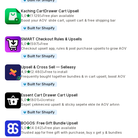
Built for Shopify
Kaching CartDrawer Cart Upsell
5 yıldız üzerinden
5,0
(1.129)
•
Free plan available
toplam 1129 değerlendirme
Boost your AOV: slide cart, upsell cart & free shipping bar
Built for Shopify
SMART Checkout Rules & Upsells
5 yıldız üzerinden
5,0
(597)
•
Free
toplam 597 değerlendirme
Checkout upsell app, rules & post purchase upsells to grow AOV
Built for Shopify
Upsell & Cross Sell — Selleasy
5 yıldız üzerinden
4,9
(2.480)
•
Free to install
toplam 2480 değerlendirme
Frequently bought together bundles & in cart upsell, boost AOV
Built for Shopify
Essent Cart Drawer Cart Upsell
5 yıldız üzerinden
5,0
(801)
•
Ücretsiz
toplam 801 değerlendirme
Sepet çekmecesi upsell & sticky sepete ekle ile AOV artırın
Built for Shopify
BOGOS: Free Gift Bundle Upsell
5 yıldız üzerinden
5,0
(4.042)
•
Free plan available
toplam 4042 değerlendirme
Trusted app for free gift with purchase, buy x get y & bundles