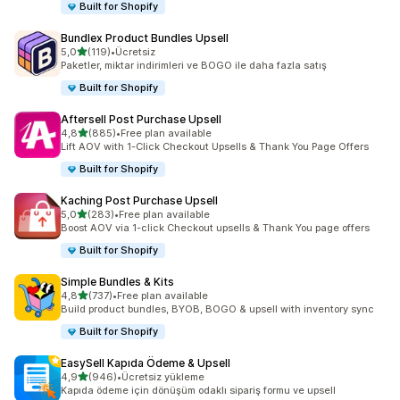
Built for Shopify
Bundlex Product Bundles Upsell
5 yıldız üzerinden
5,0
(119)
•
Ücretsiz
toplam 119 değerlendirme
Paketler, miktar indirimleri ve BOGO ile daha fazla satış
Built for Shopify
Aftersell Post Purchase Upsell
5 yıldız üzerinden
4,8
(885)
•
Free plan available
toplam 885 değerlendirme
Lift AOV with 1-Click Checkout Upsells & Thank You Page Offers
Built for Shopify
Kaching Post Purchase Upsell
5 yıldız üzerinden
5,0
(283)
•
Free plan available
toplam 283 değerlendirme
Boost AOV via 1-click Checkout upsells & Thank You page offers
Built for Shopify
Simple Bundles & Kits
5 yıldız üzerinden
4,8
(737)
•
Free plan available
toplam 737 değerlendirme
Build product bundles, BYOB, BOGO & upsell with inventory sync
Built for Shopify
EasySell Kapıda Ödeme & Upsell
5 yıldız üzerinden
4,9
(946)
•
Ücretsiz yükleme
toplam 946 değerlendirme
Kapıda ödeme için dönüşüm odaklı sipariş formu ve upsell