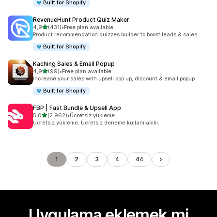
Built for Shopify
RevenueHunt Product Quiz Maker
5 yıldız üzerinden
4,9
(431)
•
Free plan available
toplam 431 değerlendirme
Product recommendation quizzes builder to boost leads & sales
Built for Shopify
Kaching Sales & Email Popup
5 yıldız üzerinden
4,9
(99)
•
Free plan available
toplam 99 değerlendirme
Increase your sales with upsell pop up, discount & email popup
Built for Shopify
FBP | Fast Bundle & Upsell App
5 yıldız üzerinden
5,0
(2.962)
•
Ücretsiz yükleme
toplam 2962 değerlendirme
Ücretsiz yükleme. Ücretsiz deneme kullanılabilir.
1
2
3
4
44
Uygulama eklemek mi