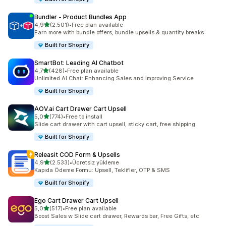
Bundler ‑ Product Bundles App
5 yıldız üzerinden
4,9
(2.501)
•
Free plan available
toplam 2501 değerlendirme
Earn more with bundle offers, bundle upsells & quantity breaks
Built for Shopify
SmartBot: Leading AI Chatbot
5 yıldız üzerinden
4,7
(428)
•
Free plan available
toplam 428 değerlendirme
Unlimited AI Chat: Enhancing Sales and Improving Service
Built for Shopify
AOV.ai Cart Drawer Cart Upsell
5 yıldız üzerinden
5,0
(774)
•
Free to install
toplam 774 değerlendirme
Slide cart drawer with cart upsell, sticky cart, free shipping
Built for Shopify
Releasit COD Form & Upsells
5 yıldız üzerinden
4,9
(2.533)
•
Ücretsiz yükleme
toplam 2533 değerlendirme
Kapıda Ödeme Formu: Upsell, Teklifler, OTP & SMS
Built for Shopify
Ego Cart Drawer Cart Upsell
5 yıldız üzerinden
5,0
(517)
•
Free plan available
toplam 517 değerlendirme
Boost Sales w Slide cart drawer, Rewards bar, Free Gifts, etc