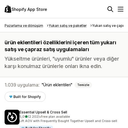
Shopify App Store
Pazarlama ve dönüşüm
Yukarı satış ve paketler
Yukarı satış ve çapraz
ürün eklentileri özelliklerini içeren tüm yukarı
satış ve çapraz satış uygulamaları
Yükseltme ürünleri, "uyumlu" ürünler veya diğer
karşı konulmaz ürünlerle onları ikna edin.
1.039 uygulama:
Ürün eklentileri
Temizle
Built for Shopify
Essential Upsell & Cross Sell
5 yıldız üzerinden
5,0
(2.202)
•
Free plan available
toplam 2202 değerlendirme
Lift AOV with Frequently Bought Together Upsell and Cross-sell