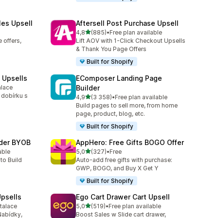
les Upsell
Aftersell Post Purchase Upsell
z 5 hvězd
4,8
(885)
•
Free plan available
Celkový počet recenzí: 885
 offers,
Lift AOV with 1-Click Checkout Upsells
& Thank You Page Offers
Built for Shopify
 Upsells
EComposer Landing Page
alace
Builder
0
 dobírku s
z 5 hvězd
4,9
(3 358)
•
Free plan available
Celkový počet recenzí: 3358
Build pages to sell more, from home
page, product, blog, etc.
Built for Shopify
lder BYOB
AppHero: Free Gifts BOGO Offer
z 5 hvězd
able
5,0
(327)
•
Free
3
Celkový počet recenzí: 327
to Build
Auto-add free gifts with purchase:
GWP, BOGO, and Buy X Get Y
Built for Shopify
psells
Ego Cart Drawer Cart Upsell
z 5 hvězd
talace
5,0
(519)
•
Free plan available
31
Celkový počet recenzí: 519
Nabídky,
Boost Sales w Slide cart drawer,