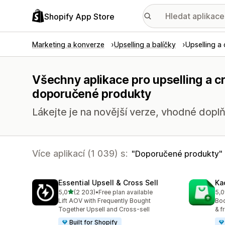
Shopify App Store
Marketing a konverze
Upselling a balíčky
Upselling a 
Všechny aplikace pro upselling a c
doporučené produkty
Lákejte je na novější verze, vhodné doplň
Více aplikací (1 039) s:
Doporučené produkty
Essential Upsell & Cross Sell
Ka
z 5 hvězd
5,0
(2 203)
•
Free plan available
5,0
Celkový počet recenzí: 2203
Cel
Lift AOV with Frequently Bought
Boo
Together Upsell and Cross-sell
& f
Built for Shopify