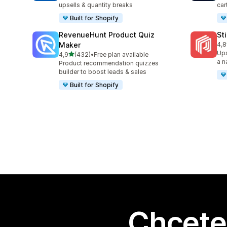
upsells & quantity breaks
car
Built for Shopify
RevenueHunt Product Quiz
St
Maker
4,8
Cel
Ups
z 5 hvězd
4,9
(432)
•
Free plan available
Celkový počet recenzí: 432
a n
Product recommendation quizzes
builder to boost leads & sales
Built for Shopify
Chcete 