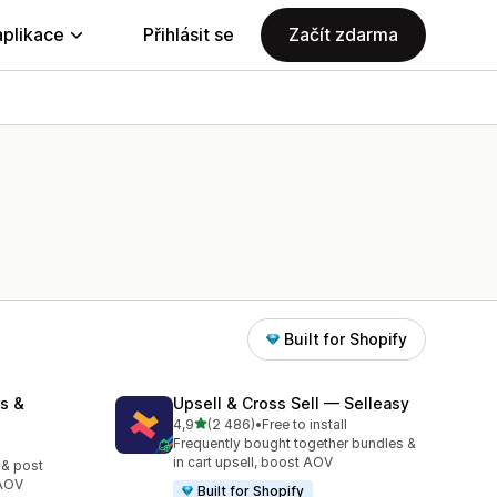
aplikace
Přihlásit se
Začít zdarma
Built for Shopify
s &
Upsell & Cross Sell — Selleasy
z 5 hvězd
4,9
(2 486)
•
Free to install
Celkový počet recenzí: 2486
Frequently bought together bundles &
0
in cart upsell, boost AOV
 & post
 AOV
Built for Shopify