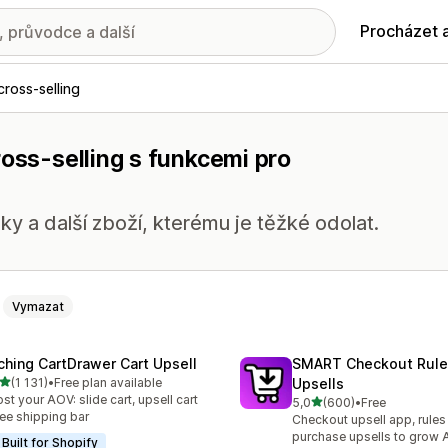
Procházet 
cross-selling
ross-selling s funkcemi pro
ky a další zboží, kterému je těžké odolat.
Vymazat
ching CartDrawer Cart Upsell
SMART Checkout Rule
z 5 hvězd
(1 131)
•
Free plan available
Upsells
kový počet recenzí: 1131
st your AOV: slide cart, upsell cart
z 5 hvězd
5,0
(600)
•
Free
Celkový počet recenzí: 60
ree shipping bar
Checkout upsell app, rules
purchase upsells to grow
Built for Shopify