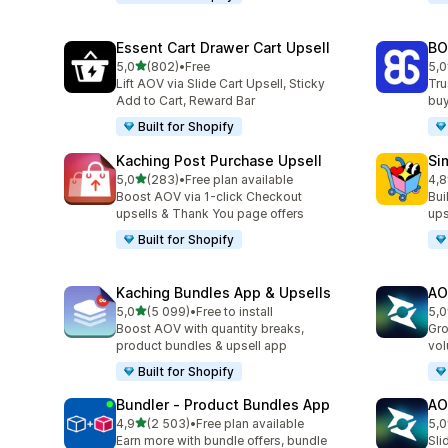
Essent Cart Drawer Cart Upsell
BO
z 5 hvězd
5,0
(802)
•
Free
5,0
Celkový počet recenzí: 802
Cel
Lift AOV via Slide Cart Upsell, Sticky
Tru
Add to Cart, Reward Bar
buy
Built for Shopify
Kaching Post Purchase Upsell
Si
z 5 hvězd
5,0
(283)
•
Free plan available
4,8
Celkový počet recenzí: 283
Cel
Boost AOV via 1-click Checkout
Bui
upsells & Thank You page offers
ups
Built for Shopify
Kaching Bundles App & Upsells
AO
z 5 hvězd
5,0
(5 099)
•
Free to install
5,0
Celkový počet recenzí: 5099
Cel
Boost AOV with quantity breaks,
Gro
product bundles & upsell app
vol
Built for Shopify
Bundler ‑ Product Bundles App
AO
z 5 hvězd
4,9
(2 503)
•
Free plan available
5,0
Celkový počet recenzí: 2503
Cel
Earn more with bundle offers, bundle
Sli