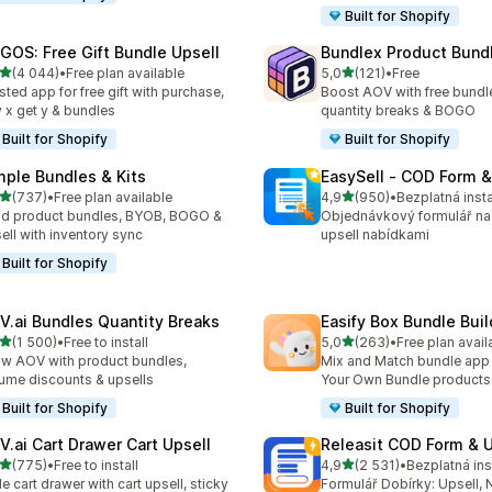
Built for Shopify
GOS: Free Gift Bundle Upsell
Bundlex Product Bund
z 5 hvězd
z 5 hvězd
(4 044)
•
Free plan available
5,0
(121)
•
Free
kový počet recenzí: 4044
Celkový počet recenzí: 121
sted app for free gift with purchase,
Boost AOV with free bundle
 x get y & bundles
quantity breaks & BOGO
Built for Shopify
Built for Shopify
mple Bundles & Kits
EasySell ‑ COD Form &
z 5 hvězd
z 5 hvězd
(737)
•
Free plan available
4,9
(950)
•
Bezplatná inst
kový počet recenzí: 737
Celkový počet recenzí: 95
ld product bundles, BYOB, BOGO &
Objednávkový formulář na
ell with inventory sync
upsell nabídkami
Built for Shopify
V.ai Bundles Quantity Breaks
Easify Box Bundle Bui
z 5 hvězd
z 5 hvězd
(1 500)
•
Free to install
5,0
(263)
•
Free plan avail
kový počet recenzí: 1500
Celkový počet recenzí: 26
w AOV with product bundles,
Mix and Match bundle app 
ume discounts & upsells
Your Own Bundle products
Built for Shopify
Built for Shopify
V.ai Cart Drawer Cart Upsell
Releasit COD Form & U
z 5 hvězd
z 5 hvězd
(775)
•
Free to install
4,9
(2 531)
•
Bezplatná ins
kový počet recenzí: 775
Celkový počet recenzí: 25
de cart drawer with cart upsell, sticky
Formulář Dobírky: Upsell, 