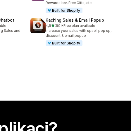
Rewards bar, Free Gifts, etc
Built for Shopify
Chatbot
Kaching Sales & Email Popup
z 5 hvězd
able
4,9
(99)
•
Free plan available
9
Celkový počet recenzí: 99
ng Sales and
Increase your sales with upsell pop up,
discount & email popup
Built for Shopify
plikaci?