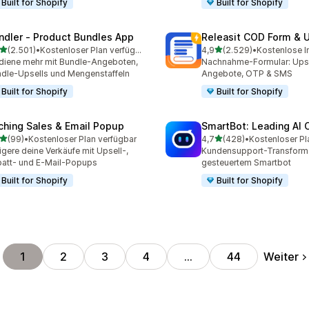
Built for Shopify
Built for Shopify
ndler ‑ Product Bundles App
Releasit COD Form & U
von 5 Sternen
von 5 Sternen
(2.501)
•
Kostenloser Plan verfügbar
4,9
(2.529)
•
Kostenlose In
1 Rezensionen insgesamt
2529 Rezensionen insges
diene mehr mit Bundle-Angeboten,
Nachnahme-Formular: Upse
dle-Upsells und Mengenstaffeln
Angebote, OTP & SMS
Built for Shopify
Built for Shopify
ching Sales & Email Popup
SmartBot: Leading AI 
von 5 Sternen
von 5 Sternen
(99)
•
Kostenloser Plan verfügbar
4,7
(428)
•
Kostenloser Pl
Rezensionen insgesamt
428 Rezensionen insgesa
igere deine Verkäufe mit Upsell-,
Kundensupport-Transforma
att- und E-Mail-Popups
gesteuertem Smartbot
Built for Shopify
Built for Shopify
Weiter
1
2
3
4
…
44