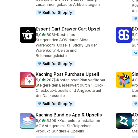
Che
zusammen gekaufte Artikel steigern
Pos
de
Built for Shopify
Essent Cart Drawer Cart Upsell
BO
von 5 Sternen
5,0
(806)
•
Kostenlos
5,0
806 Rezensionen insgesamt
404
Steigere den AOV durch Slide-
Ste
Warenkorb-Upsells, Sticky-„In den
Bun
Warenkorb“-Leiste und
Belohnungsleiste
Built for Shopify
Kaching Post Purchase Upsell
Si
von 5 Sternen
5,0
(287)
•
Kostenloser Plan verfügbar
4,8
287 Rezensionen insgesamt
737
Steigere den Bestellwert durch 1-Click-
Pr
Checkout-Upsells und Angebote auf
Ups
der Dankesseite
ers
Built for Shopify
Kaching Bundles App & Upsells
AO
von 5 Sternen
5,0
(5.109)
•
Kostenlose Installation
5,0
5109 Rezensionen insgesamt
150
AOV steigern mit Staffelpreisen,
AOV
Produkt-Bundles & Upsells
Men