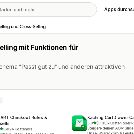
Apps durchs
lling und Cross-Selling
elling mit Funktionen für
hema "Passt gut zu" und anderen attraktiven
n
ART Checkout Rules &
Kaching CartDrawer Ca
von 5 Sternen
sells
5,0
(1.135)
•
1135 Rezensionen insgesa
Steigere deinen AOV: Slid
von 5 Sternen
(602)
•
Kostenlos
 Rezensionen insgesamt
Upsell-Warenkorb & Leiste 