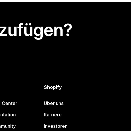
nzufügen?
Shopify
p Center
Über uns
ntation
Karriere
mmunity
Investoren