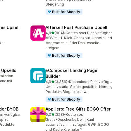
Steigerung
Built for Shopify
les Upsell
Aftersell Post Purchase Upsell
von 5 Sternen
4,8
(884)
•
Kostenloser Plan verfügbar
mt
884 Rezensionen insgesamt
AOV mit 1-Klick-Checkout-Upsells und
O-
Angeboten auf der Dankesseite
steigern
Built for Shopify
 Upsells
EComposer Landing Page
allation
Builder
mt
hme mit
von 5 Sternen
4,9
(3.356)
•
Kostenloser Plan verfügbar
3356 Rezensionen insgesamt
Umsatzstarke Seiten gestalten: Home-,
Produkt-, Blogseite usw.
Built for Shopify
lder BYOB
AppHero: Free Gifts BOGO Offer
von 5 Sternen
an verfügbar
5,0
(328)
•
Kostenlos
mt
328 Rezensionen insgesamt
p zur
Gratis-Geschenke beim Kauf
-Produkte
automatisch hinzufügen: GWP, BOGO
und Kaufe X, erhalte Y