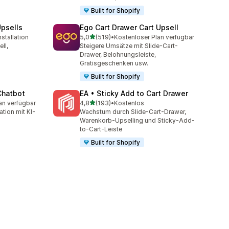
Built for Shopify
psells
Ego Cart Drawer Cart Upsell
von 5 Sternen
stallation
5,0
(519)
•
Kostenloser Plan verfügbar
amt
519 Rezensionen insgesamt
ll,
Steigere Umsätze mit Slide-Cart-
Drawer, Belohnungsleiste,
Gratisgeschenken usw.
Built for Shopify
Chatbot
EA • Sticky Add to Cart Drawer
von 5 Sternen
an verfügbar
4,8
(193)
•
Kostenlos
mt
193 Rezensionen insgesamt
tion mit KI-
Wachstum durch Slide-Cart-Drawer,
Warenkorb-Upselling und Sticky-Add-
to-Cart-Leiste
Built for Shopify