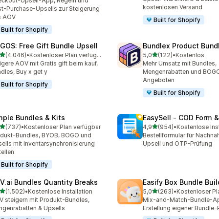
ckout-Upsell-App, Regeln und
kostenlosen Versand
t-Purchase-Upsells zur Steigerung
s AOV
Built for Shopify
Built for Shopify
GOS: Free Gift Bundle Upsell
Bundlex Product Bund
von 5 Sternen
von 5 Sternen
(4.046)
•
Kostenloser Plan verfügbar
5,0
(122)
•
Kostenlos
6 Rezensionen insgesamt
122 Rezensionen insgesa
igere AOV mit Gratis gift beim kauf,
Mehr Umsatz mit Bundles,
dles, Buy x get y
Mengenrabatten und BOG
Angeboten
Built for Shopify
Built for Shopify
mple Bundles & Kits
EasySell ‑ COD Form &
von 5 Sternen
von 5 Sternen
(737)
•
Kostenloser Plan verfügbar
4,9
(954)
•
Kostenlose Inst
 Rezensionen insgesamt
954 Rezensionen insgesa
odukt-Bundles, BYOB, BOGO und
Bestellformular für Nachna
ells mit Inventarsynchronisierung
Upsell und OTP-Prüfung
tellen
Built for Shopify
V.ai Bundles Quantity Breaks
Easify Box Bundle Bui
von 5 Sternen
von 5 Sternen
(1.502)
•
Kostenlose Installation
5,0
(263)
•
Kostenloser Pl
2 Rezensionen insgesamt
263 Rezensionen insgesa
 steigern mit Produkt-Bundles,
Mix-and-Match-Bundle-Ap
genrabatten & Upsells
Erstellung eigener Bundle