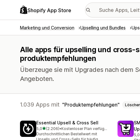
Shopify App Store
Marketing und Conversion
Upselling und Bundles
Upse
Alle apps für upselling und cross-s
produktempfehlungen
Überzeuge sie mit Upgrades nach dem Sc
Angeboten.
1.039 Apps mit
Produktempfehlungen
Lösche
Essential Upsell & Cross Sell
SM
von 5 Sternen
5,0
(2.206)
•
Kostenloser Plan verfügbar
Up
2206 Rezensionen insgesamt
Durchschnittlichen Bestellwert mit
5,0
602
Upsells und Cross-Sells für häufig