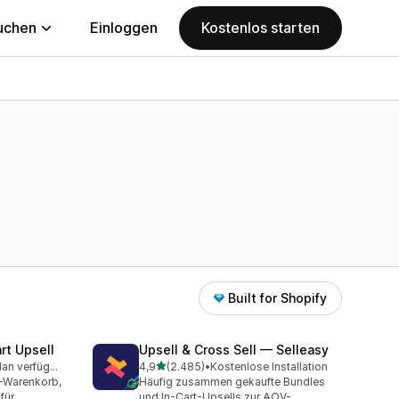
uchen
Einloggen
Kostenlos starten
Built for Shopify
rt Upsell
Upsell & Cross Sell — Selleasy
von 5 Sternen
Kostenloser Plan verfügbar
4,9
(2.485)
•
Kostenlose Installation
mt
2485 Rezensionen insgesamt
e-Warenkorb,
Häufig zusammen gekaufte Bundles
für
und In-Cart-Upsells zur AOV-