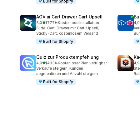
Built for Shopify
AOV.ai Cart Drawer Cart Upsell
Bu
von 5 Sternen
5,0
(777)
•
Kostenlose Installation
4,9
777 Rezensionen insgesamt
250
Slide-Cart-Drawer mit Cart-Upsell,
Ver
Sticky-Cart, kostenlosem Versand
Bun
Built for Shopify
Quiz zur Produktempfehlung
Ka
von 5 Sternen
4,9
(433)
•
Kostenloser Plan verfügbar
4,9
433 Rezensionen insgesamt
99 
Verkäufe steigern, Kunden
Ste
segmentieren und Anzahl steigern
Rab
Built for Shopify