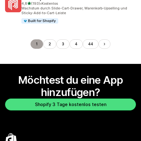
von 5 Sternen
4,8
(193)
•
Kostenlos
193 Rezensionen insgesamt
Wachstum durch Slide-Cart-Drawer, Warenkorb-Upselling und
Sticky-Add-to-Cart-Leiste
Built for Shopify
1
2
3
4
44
Möchtest du eine App
hinzufügen?
Shopify 3 Tage kostenlos testen