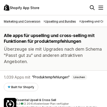
Shopify App Store
Marketing und Conversion
Upselling und Bundles
Upselling und Cros
Alle apps für upselling und cross-selling mit
Funktionen für produktempfehlungen
Überzeuge sie mit Upgrades nach dem Schema
"Passt gut zu" und anderen attraktiven
Angeboten.
1.039 Apps mit
Produktempfehlungen
Löschen
Built for Shopify
Essential Upsell & Cross Sell
von 5 Sternen
5,0
(2.204)
•
Kostenloser Plan verfügbar
2204 Rezensionen insgesamt