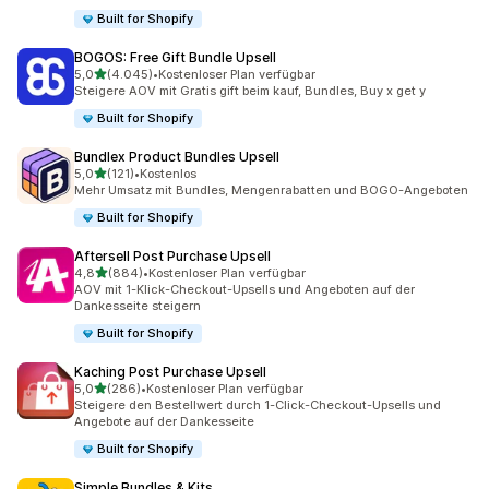
Built for Shopify
BOGOS: Free Gift Bundle Upsell
von 5 Sternen
5,0
(4.045)
•
Kostenloser Plan verfügbar
4045 Rezensionen insgesamt
Steigere AOV mit Gratis gift beim kauf, Bundles, Buy x get y
Built for Shopify
Bundlex Product Bundles Upsell
von 5 Sternen
5,0
(121)
•
Kostenlos
121 Rezensionen insgesamt
Mehr Umsatz mit Bundles, Mengenrabatten und BOGO-Angeboten
Built for Shopify
Aftersell Post Purchase Upsell
von 5 Sternen
4,8
(884)
•
Kostenloser Plan verfügbar
884 Rezensionen insgesamt
AOV mit 1-Klick-Checkout-Upsells und Angeboten auf der
Dankesseite steigern
Built for Shopify
Kaching Post Purchase Upsell
von 5 Sternen
5,0
(286)
•
Kostenloser Plan verfügbar
286 Rezensionen insgesamt
Steigere den Bestellwert durch 1-Click-Checkout-Upsells und
Angebote auf der Dankesseite
Built for Shopify
Simple Bundles & Kits