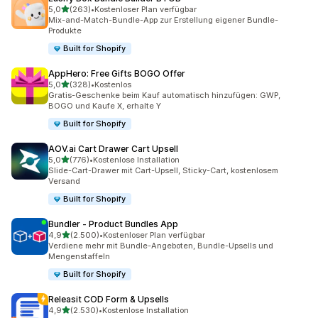
von 5 Sternen
5,0
(263)
•
Kostenloser Plan verfügbar
263 Rezensionen insgesamt
Mix-and-Match-Bundle-App zur Erstellung eigener Bundle-
Produkte
Built for Shopify
AppHero: Free Gifts BOGO Offer
von 5 Sternen
5,0
(328)
•
Kostenlos
328 Rezensionen insgesamt
Gratis-Geschenke beim Kauf automatisch hinzufügen: GWP,
BOGO und Kaufe X, erhalte Y
Built for Shopify
AOV.ai Cart Drawer Cart Upsell
von 5 Sternen
5,0
(776)
•
Kostenlose Installation
776 Rezensionen insgesamt
Slide-Cart-Drawer mit Cart-Upsell, Sticky-Cart, kostenlosem
Versand
Built for Shopify
Bundler ‑ Product Bundles App
von 5 Sternen
4,9
(2.500)
•
Kostenloser Plan verfügbar
2500 Rezensionen insgesamt
Verdiene mehr mit Bundle-Angeboten, Bundle-Upsells und
Mengenstaffeln
Built for Shopify
Releasit COD Form & Upsells
von 5 Sternen
4,9
(2.530)
•
Kostenlose Installation
2530 Rezensionen insgesamt