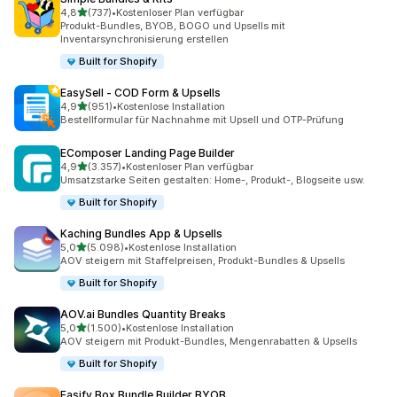
von 5 Sternen
4,8
(737)
•
Kostenloser Plan verfügbar
737 Rezensionen insgesamt
Produkt-Bundles, BYOB, BOGO und Upsells mit
Inventarsynchronisierung erstellen
Built for Shopify
EasySell ‑ COD Form & Upsells
von 5 Sternen
4,9
(951)
•
Kostenlose Installation
951 Rezensionen insgesamt
Bestellformular für Nachnahme mit Upsell und OTP-Prüfung
EComposer Landing Page Builder
von 5 Sternen
4,9
(3.357)
•
Kostenloser Plan verfügbar
3357 Rezensionen insgesamt
Umsatzstarke Seiten gestalten: Home-, Produkt-, Blogseite usw.
Built for Shopify
Kaching Bundles App & Upsells
von 5 Sternen
5,0
(5.098)
•
Kostenlose Installation
5098 Rezensionen insgesamt
AOV steigern mit Staffelpreisen, Produkt-Bundles & Upsells
Built for Shopify
AOV.ai Bundles Quantity Breaks
von 5 Sternen
5,0
(1.500)
•
Kostenlose Installation
1500 Rezensionen insgesamt
AOV steigern mit Produkt-Bundles, Mengenrabatten & Upsells
Built for Shopify
Easify Box Bundle Builder BYOB