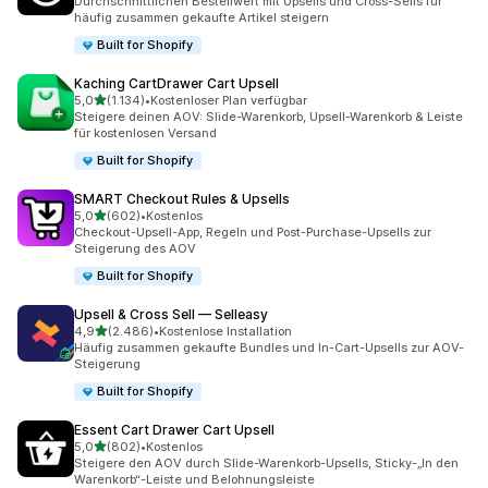
Durchschnittlichen Bestellwert mit Upsells und Cross-Sells für
häufig zusammen gekaufte Artikel steigern
Built for Shopify
Kaching CartDrawer Cart Upsell
von 5 Sternen
5,0
(1.134)
•
Kostenloser Plan verfügbar
1134 Rezensionen insgesamt
Steigere deinen AOV: Slide-Warenkorb, Upsell-Warenkorb & Leiste
für kostenlosen Versand
Built for Shopify
SMART Checkout Rules & Upsells
von 5 Sternen
5,0
(602)
•
Kostenlos
602 Rezensionen insgesamt
Checkout-Upsell-App, Regeln und Post-Purchase-Upsells zur
Steigerung des AOV
Built for Shopify
Upsell & Cross Sell — Selleasy
von 5 Sternen
4,9
(2.486)
•
Kostenlose Installation
2486 Rezensionen insgesamt
Häufig zusammen gekaufte Bundles und In-Cart-Upsells zur AOV-
Steigerung
Built for Shopify
Essent Cart Drawer Cart Upsell
von 5 Sternen
5,0
(802)
•
Kostenlos
802 Rezensionen insgesamt
Steigere den AOV durch Slide-Warenkorb-Upsells, Sticky-„In den
Warenkorb“-Leiste und Belohnungsleiste