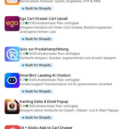
Nachnahme-Formular: Upsell, Angebote, OTP & SMS
Built for Shopify
Ego Cart Drawer Cart Upsell
von 5 Sternen
5,0
(519)
•
Kostenloser Plan verfügbar
519 Rezensionen insgesamt
Steigere Umsätze mit Slide-Cart-Drawer, Belohnungsleiste,
Gratisgeschenken usw.
Built for Shopify
Quiz zur Produktempfehlung
von 5 Sternen
4,9
(432)
•
Kostenloser Plan verfügbar
432 Rezensionen insgesamt
Verkäufe steigern, Kunden segmentieren und Anzahl steigern
Built for Shopify
SmartBot: Leading AI Chatbot
von 5 Sternen
4,7
(428)
•
Kostenloser Plan verfügbar
428 Rezensionen insgesamt
Kundensupport-Transformation mit KI-gesteuertem Smartbot
Built for Shopify
Kaching Sales & Email Popup
von 5 Sternen
4,9
(99)
•
Kostenloser Plan verfügbar
99 Rezensionen insgesamt
Steigere deine Verkäufe mit Upsell-, Rabatt- und E-Mail-Popups
Built for Shopify
EA • Sticky Add to Cart Drawer