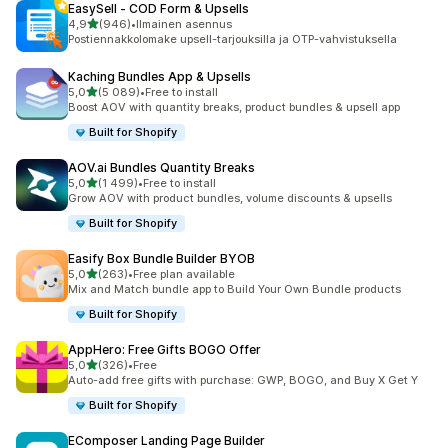
EasySell ‑ COD Form & Upsells
/ 5 tähteä
4,9
(946)
•
Ilmainen asennus
946 arvostelua yhteensä
Postiennakkolomake upsell-tarjouksilla ja OTP-vahvistuksella
Kaching Bundles App & Upsells
/ 5 tähteä
5,0
(5 089)
•
Free to install
5089 arvostelua yhteensä
Boost AOV with quantity breaks, product bundles & upsell app
Built for Shopify
AOV.ai Bundles Quantity Breaks
/ 5 tähteä
5,0
(1 499)
•
Free to install
1499 arvostelua yhteensä
Grow AOV with product bundles, volume discounts & upsells
Built for Shopify
Easify Box Bundle Builder BYOB
/ 5 tähteä
5,0
(263)
•
Free plan available
263 arvostelua yhteensä
Mix and Match bundle app to Build Your Own Bundle products
Built for Shopify
AppHero: Free Gifts BOGO Offer
/ 5 tähteä
5,0
(326)
•
Free
326 arvostelua yhteensä
Auto-add free gifts with purchase: GWP, BOGO, and Buy X Get Y
Built for Shopify
EComposer Landing Page Builder