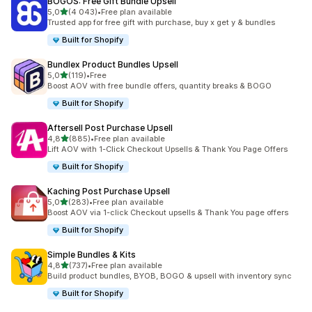
BOGOS: Free Gift Bundle Upsell
/ 5 tähteä
5,0
(4 043)
•
Free plan available
4043 arvostelua yhteensä
Trusted app for free gift with purchase, buy x get y & bundles
Built for Shopify
Bundlex Product Bundles Upsell
/ 5 tähteä
5,0
(119)
•
Free
119 arvostelua yhteensä
Boost AOV with free bundle offers, quantity breaks & BOGO
Built for Shopify
Aftersell Post Purchase Upsell
/ 5 tähteä
4,8
(885)
•
Free plan available
885 arvostelua yhteensä
Lift AOV with 1-Click Checkout Upsells & Thank You Page Offers
Built for Shopify
Kaching Post Purchase Upsell
/ 5 tähteä
5,0
(283)
•
Free plan available
283 arvostelua yhteensä
Boost AOV via 1-click Checkout upsells & Thank You page offers
Built for Shopify
Simple Bundles & Kits
/ 5 tähteä
4,8
(737)
•
Free plan available
737 arvostelua yhteensä
Build product bundles, BYOB, BOGO & upsell with inventory sync
Built for Shopify