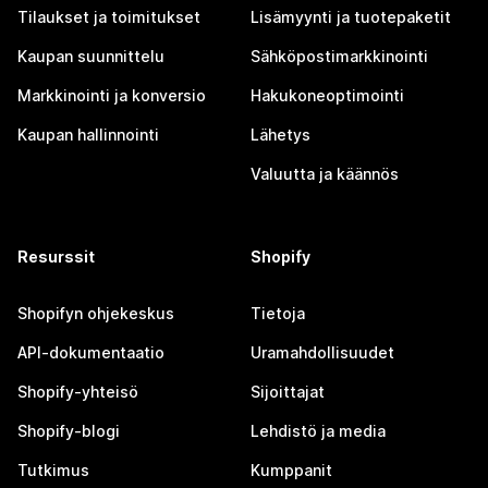
Tilaukset ja toimitukset
Lisämyynti ja tuotepaketit
Kaupan suunnittelu
Sähköpostimarkkinointi
Markkinointi ja konversio
Hakukoneoptimointi
Kaupan hallinnointi
Lähetys
Valuutta ja käännös
Resurssit
Shopify
Shopifyn ohjekeskus
Tietoja
API-dokumentaatio
Uramahdollisuudet
Shopify-yhteisö
Sijoittajat
Shopify-blogi
Lehdistö ja media
Tutkimus
Kumppanit