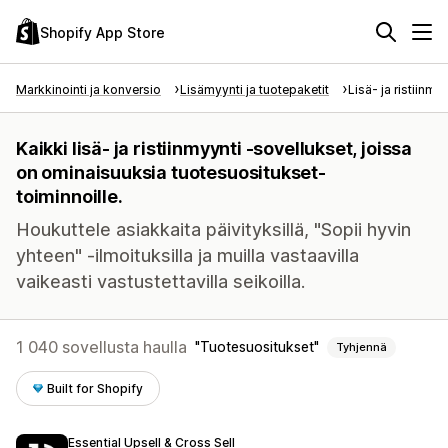
Shopify App Store
Markkinointi ja konversio
Lisämyynti ja tuotepaketit
Lisä- ja ristiinmy
Kaikki lisä- ja ristiinmyynti -sovellukset, joissa
on ominaisuuksia tuotesuositukset-
toiminnoille.
Houkuttele asiakkaita päivityksillä, "Sopii hyvin
yhteen" -ilmoituksilla ja muilla vastaavilla
vaikeasti vastustettavilla seikoilla.
1 040 sovellusta haulla
Tuotesuositukset
Tyhjennä
Built for Shopify
Essential Upsell & Cross Sell