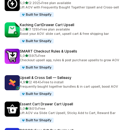
/ 5 tähteä
5,0
(2 202)
•
Free plan available
2202 arvostelua yhteensä
Lift AOV with Frequently Bought Together Upsell and Cross-sell
Built for Shopify
Kaching CartDrawer Cart Upsell
/ 5 tähteä
5,0
(1 129)
•
Free plan available
1129 arvostelua yhteensä
Boost your AOV: slide cart, upsell cart & free shipping bar
Built for Shopify
SMART Checkout Rules & Upsells
/ 5 tähteä
5,0
(597)
•
Free
597 arvostelua yhteensä
Checkout upsell app, rules & post purchase upsells to grow AOV
Built for Shopify
Upsell & Cross Sell — Selleasy
/ 5 tähteä
4,9
(2 484)
•
Free to install
2484 arvostelua yhteensä
Frequently bought together bundles & in cart upsell, boost AOV
Built for Shopify
Essent Cart Drawer Cart Upsell
/ 5 tähteä
5,0
(801)
•
Free
801 arvostelua yhteensä
Lift AOV via Slide Cart Upsell, Sticky Add to Cart, Reward Bar
Built for Shopify