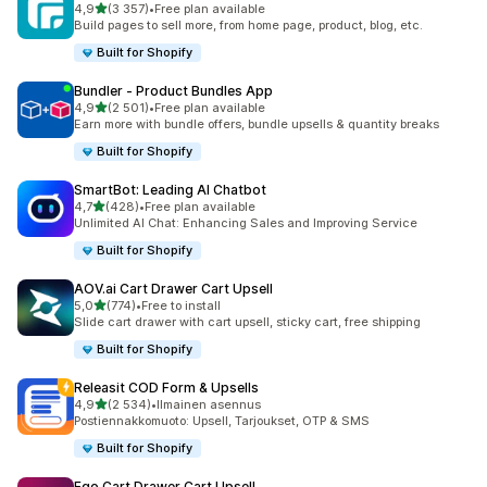
/ 5 tähteä
4,9
(3 357)
•
Free plan available
3357 arvostelua yhteensä
Build pages to sell more, from home page, product, blog, etc.
Built for Shopify
Bundler ‑ Product Bundles App
/ 5 tähteä
4,9
(2 501)
•
Free plan available
2501 arvostelua yhteensä
Earn more with bundle offers, bundle upsells & quantity breaks
Built for Shopify
SmartBot: Leading AI Chatbot
/ 5 tähteä
4,7
(428)
•
Free plan available
428 arvostelua yhteensä
Unlimited AI Chat: Enhancing Sales and Improving Service
Built for Shopify
AOV.ai Cart Drawer Cart Upsell
/ 5 tähteä
5,0
(774)
•
Free to install
774 arvostelua yhteensä
Slide cart drawer with cart upsell, sticky cart, free shipping
Built for Shopify
Releasit COD Form & Upsells
/ 5 tähteä
4,9
(2 534)
•
Ilmainen asennus
2534 arvostelua yhteensä
Postiennakkomuoto: Upsell, Tarjoukset, OTP & SMS
Built for Shopify
Ego Cart Drawer Cart Upsell