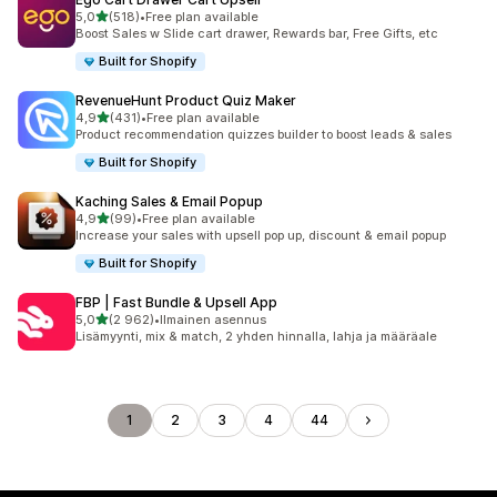
/ 5 tähteä
5,0
(518)
•
Free plan available
518 arvostelua yhteensä
Boost Sales w Slide cart drawer, Rewards bar, Free Gifts, etc
Built for Shopify
RevenueHunt Product Quiz Maker
/ 5 tähteä
4,9
(431)
•
Free plan available
431 arvostelua yhteensä
Product recommendation quizzes builder to boost leads & sales
Built for Shopify
Kaching Sales & Email Popup
/ 5 tähteä
4,9
(99)
•
Free plan available
99 arvostelua yhteensä
Increase your sales with upsell pop up, discount & email popup
Built for Shopify
FBP | Fast Bundle & Upsell App
/ 5 tähteä
5,0
(2 962)
•
Ilmainen asennus
2962 arvostelua yhteensä
Lisämyynti, mix & match, 2 yhden hinnalla, lahja ja määräale
1
2
3
4
44