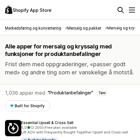
Shopify App Store
Markedsføring og konvertering
Mersalg og pakker
Mersalg og kryss
Alle apper for mersalg og kryssalg med
funksjoner for produktanbefalinger
Frist dem med oppgraderinger, «passer godt
med» og andre ting som er vanskelige å motstå.
1,036 apper med
Produktanbefalinger
Tøm
Built for Shopify
Essential Upsell & Cross Sell
av 5 stjerner
5,0
(2 200)
•
Free plan available
Totalt 2200 omtaler
Lift AOV with Frequently Bought Together Upsell and Cross-sell