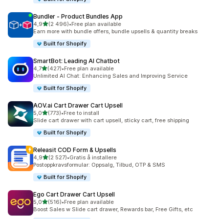
Bundler ‑ Product Bundles App
av 5 stjerner
4,9
(2 496)
•
Free plan available
Totalt 2496 omtaler
Earn more with bundle offers, bundle upsells & quantity breaks
Built for Shopify
SmartBot: Leading AI Chatbot
av 5 stjerner
4,7
(427)
•
Free plan available
Totalt 427 omtaler
Unlimited AI Chat: Enhancing Sales and Improving Service
Built for Shopify
AOV.ai Cart Drawer Cart Upsell
av 5 stjerner
5,0
(773)
•
Free to install
Totalt 773 omtaler
Slide cart drawer with cart upsell, sticky cart, free shipping
Built for Shopify
Releasit COD Form & Upsells
av 5 stjerner
4,9
(2 527)
•
Gratis å installere
Totalt 2527 omtaler
Postoppkravsformular: Oppsalg, Tilbud, OTP & SMS
Built for Shopify
Ego Cart Drawer Cart Upsell
av 5 stjerner
5,0
(516)
•
Free plan available
Totalt 516 omtaler
Boost Sales w Slide cart drawer, Rewards bar, Free Gifts, etc