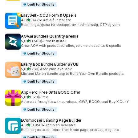
Built for Shopify
EasySell ‑ COD Form & Upsells
av 5 stjerner
4,9
(947)
•
Gratis å installere
Totalt 947 omtaler
Bestillingsskjema for postoppkrav med mersalg, OTP og vern
AOV.ai Bundles Quantity Breaks
av 5 stjerner
5,0
(1 500)
•
Free to install
Totalt 1500 omtaler
Grow AOV with product bundles, volume discounts & upsells
Built for Shopify
Easify Box Bundle Builder BYOB
av 5 stjerner
5,0
(263)
•
Free plan available
Totalt 263 omtaler
Mix and Match bundle app to Build Your Own Bundle products
Built for Shopify
AppHero: Free Gifts BOGO Offer
av 5 stjerner
5,0
(323)
•
Free
Totalt 323 omtaler
Auto-add free gifts with purchase: GWP, BOGO, and Buy X Get Y
Built for Shopify
EComposer Landing Page Builder
av 5 stjerner
4,9
(3 356)
•
Free plan available
Totalt 3356 omtaler
Build pages to sell more, from home page, product, blog, etc.
Built for Shopify