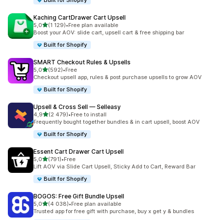
Built for Shopify
Kaching CartDrawer Cart Upsell
av 5 stjerner
5,0
(1 129)
•
Free plan available
Totalt 1129 omtaler
Boost your AOV: slide cart, upsell cart & free shipping bar
Built for Shopify
SMART Checkout Rules & Upsells
av 5 stjerner
5,0
(592)
•
Free
Totalt 592 omtaler
Checkout upsell app, rules & post purchase upsells to grow AOV
Built for Shopify
Upsell & Cross Sell — Selleasy
av 5 stjerner
4,9
(2 479)
•
Free to install
Totalt 2479 omtaler
Frequently bought together bundles & in cart upsell, boost AOV
Built for Shopify
Essent Cart Drawer Cart Upsell
av 5 stjerner
5,0
(791)
•
Free
Totalt 791 omtaler
Lift AOV via Slide Cart Upsell, Sticky Add to Cart, Reward Bar
Built for Shopify
BOGOS: Free Gift Bundle Upsell
av 5 stjerner
5,0
(4 038)
•
Free plan available
Totalt 4038 omtaler
Trusted app for free gift with purchase, buy x get y & bundles