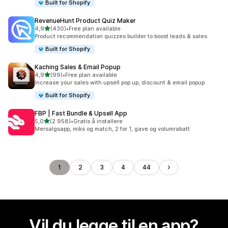
Built for Shopify
RevenueHunt Product Quiz Maker
av 5 stjerner
4,9
(430)
•
Free plan available
Totalt 430 omtaler
Product recommendation quizzes builder to boost leads & sales
Built for Shopify
Kaching Sales & Email Popup
av 5 stjerner
4,9
(99)
•
Free plan available
Totalt 99 omtaler
Increase your sales with upsell pop up, discount & email popup
Built for Shopify
FBP | Fast Bundle & Upsell App
av 5 stjerner
5,0
(2 958)
•
Gratis å installere
Totalt 2958 omtaler
Mersalgsapp, miks og match, 2 for 1, gave og volumrabatt
1
2
3
4
44
Vil du legge til en app?