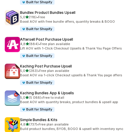
Built for Shopify
Bundlex Product Bundles Upsell
av 5 stjerner
5,0
(118)
•
Free
Totalt 118 omtaler
Boost AOV with free bundle offers, quantity breaks & BOGO
Built for Shopify
Aftersell Post Purchase Upsell
av 5 stjerner
4,8
(884)
•
Free plan available
Totalt 884 omtaler
Lift AOV with 1-Click Checkout Upsells & Thank You Page Offers
Built for Shopify
Kaching Post Purchase Upsell
av 5 stjerner
5,0
(283)
•
Free plan available
Totalt 283 omtaler
Boost AOV via 1-click Checkout upsells & Thank You page offers
Built for Shopify
Kaching Bundles App & Upsells
av 5 stjerner
5,0
(5 088)
•
Free to install
Totalt 5088 omtaler
Boost AOV with quantity breaks, product bundles & upsell app
Built for Shopify
Simple Bundles & Kits
av 5 stjerner
4,8
(737)
•
Free plan available
Totalt 737 omtaler
Build product bundles, BYOB, BOGO & upsell with inventory sync