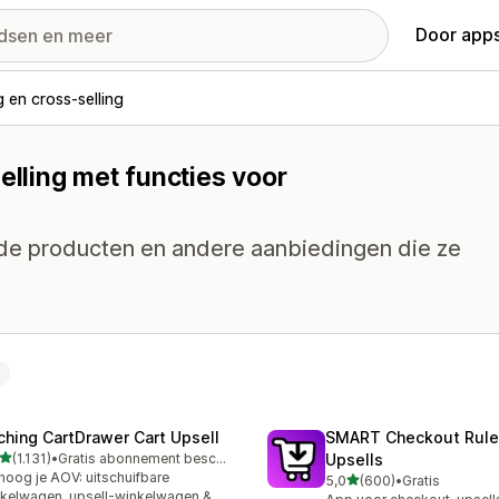
Door apps
g en cross-selling
elling met functies voor
rde producten en andere aanbiedingen die ze
ching CartDrawer Cart Upsell
SMART Checkout Rule
van 5 sterren
(1.131)
•
Gratis abonnement beschikbaar
Upsells
1 recensies in totaal
hoog je AOV: uitschuifbare
van 5 sterren
5,0
(600)
•
Gratis
600 recensies in totaal
kelwagen, upsell-winkelwagen &