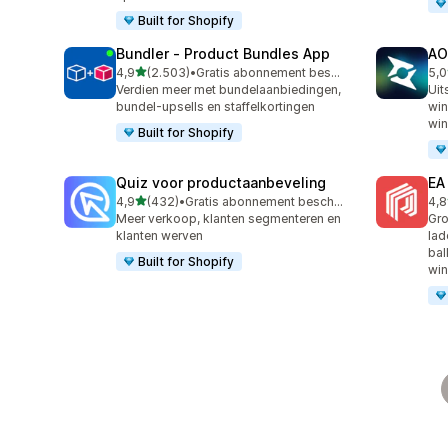
Built for Shopify
Bundler ‑ Product Bundles App
AO
van 5 sterren
4,9
(2.503)
•
Gratis abonnement beschikbaar
5,0
2503 recensies in totaal
775
Verdien meer met bundelaanbiedingen,
Uit
bundel-upsells en staffelkortingen
win
win
Built for Shopify
Quiz voor productaanbeveling
EA
van 5 sterren
4,9
(432)
•
Gratis abonnement beschikbaar
4,8
432 recensies in totaal
191
Meer verkoop, klanten segmenteren en
Gro
klanten werven
lad
bal
Built for Shopify
win