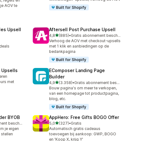
, regels en
je AOV te
Built for Shopify
les Upsell
Aftersell Post Purchase Upsell
van 5 sterren
4,8
(885)
•
Gratis abonnement beschikbaar
885 recensies in totaal
Verhoog de AOV met checkout-upsells
deals
met 1 klik en aanbiedingen op de
bedankpagina
Built for Shopify
 Upsells
EComposer Landing Page
leren
Builder
ours met
van 5 sterren
4,9
(3.358)
•
Gratis abonnement beschikbaar
3358 recensies in totaal
Bouw pagina's om meer te verkopen,
van een homepage tot productpagina,
blog, etc.
Built for Shopify
lder BYOB
AppHero: Free Gifts BOGO Offer
van 5 sterren
Gratis abonnement beschikbaar
5,0
(327)
•
Gratis
327 recensies in totaal
m je eigen
Automatisch gratis cadeaus
stellen
toevoegen bij aankoop: GWP, BOGO
en 'Koop X, krijg Y'