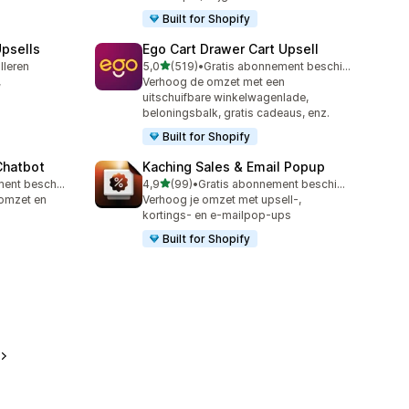
Built for Shopify
psells
Ego Cart Drawer Cart Upsell
van 5 sterren
alleren
5,0
(519)
•
Gratis abonnement beschikbaar
519 recensies in totaal
,
Verhoog de omzet met een
uitschuifbare winkelwagenlade,
beloningsbalk, gratis cadeaus, enz.
Built for Shopify
Chatbot
Kaching Sales & Email Popup
van 5 sterren
Gratis abonnement beschikbaar
4,9
(99)
•
Gratis abonnement beschikbaar
99 recensies in totaal
 omzet en
Verhoog je omzet met upsell-,
kortings- en e-mailpop-ups
Built for Shopify