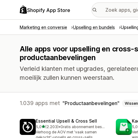
Shopify App Store
Marketing en conversie
Upselling en bundels
Upsellin
Alle apps voor upselling en cross-s
productaanbevelingen
Verleid klanten met upgrades, gerelatee
moeilijk zullen kunnen weerstaan.
1.039 apps met
Productaanbevelingen
Wissen
Essential Upsell & Cross Sell
Ka
van 5 sterren
5,0
(2.203)
•
Gratis abonnement beschikbaar
5,0
2203 recensies in totaal
113
Verhoog de AOV met 'vaak samen
Ver
gekocht'-upsells en cross-sells
win