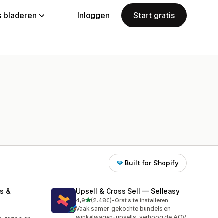
 bladeren
Inloggen
Start gratis
Built for Shopify
s &
Upsell & Cross Sell — Selleasy
van 5 sterren
4,9
(2.486)
•
Gratis te installeren
2486 recensies in totaal
Vaak samen gekochte bundels en
winkelwagen-upsells, verhoog de AOV