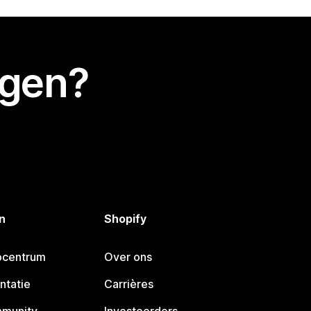
egen?
n
Shopify
pcentrum
Over ons
ntatie
Carrières