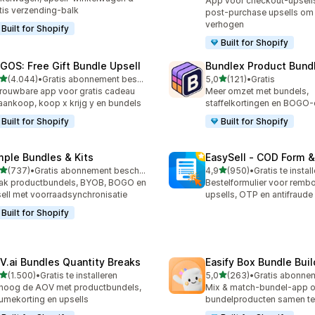
App voor checkout-upsells
tis verzending-balk
post-purchase upsells om 
verhogen
Built for Shopify
Built for Shopify
GOS: Free Gift Bundle Upsell
Bundlex Product Bund
van 5 sterren
van 5 sterren
(4.044)
•
Gratis abonnement beschikbaar
5,0
(121)
•
Gratis
4 recensies in totaal
121 recensies in totaal
rouwbare app voor gratis cadeau
Meer omzet met bundels,
 aankoop, koop x krijg y en bundels
staffelkortingen en BOGO-
Built for Shopify
Built for Shopify
mple Bundles & Kits
EasySell ‑ COD Form &
van 5 sterren
van 5 sterren
(737)
•
Gratis abonnement beschikbaar
4,9
(950)
•
Gratis te instal
 recensies in totaal
950 recensies in totaal
ak productbundels, BYOB, BOGO en
Bestelformulier voor remb
ell met voorraadsynchronisatie
upsells, OTP en antifraude
Built for Shopify
V.ai Bundles Quantity Breaks
Easify Box Bundle Bui
van 5 sterren
van 5 sterren
(1.500)
•
Gratis te installeren
5,0
(263)
•
0 recensies in totaal
263 recensies in totaal
hoog de AOV met productbundels,
Mix & match-bundel-app o
umekorting en upsells
bundelproducten samen te 