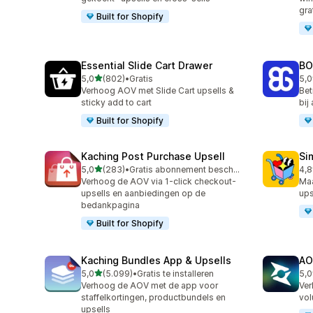
gra
Built for Shopify
Essential Slide Cart Drawer
BO
van 5 sterren
5,0
(802)
•
Gratis
5,0
802 recensies in totaal
404
Verhoog AOV met Slide Cart upsells &
Bet
sticky add to cart
bij
Built for Shopify
Kaching Post Purchase Upsell
Si
van 5 sterren
5,0
(283)
•
Gratis abonnement beschikbaar
4,8
283 recensies in totaal
737
Verhoog de AOV via 1-click checkout-
Ma
upsells en aanbiedingen op de
ups
bedankpagina
Built for Shopify
Kaching Bundles App & Upsells
AO
van 5 sterren
5,0
(5.099)
•
Gratis te installeren
5,0
5099 recensies in totaal
150
Verhoog de AOV met de app voor
Ver
staffelkortingen, productbundels en
vol
upsells