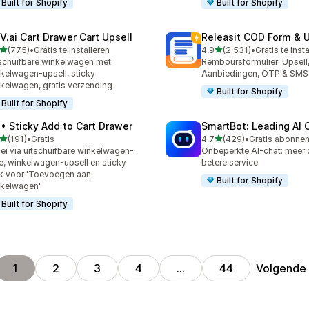
Built for Shopify
Built for Shopify
V.ai Cart Drawer Cart Upsell
Releasit COD Form & U
van 5 sterren
van 5 sterren
(775)
•
Gratis te installeren
4,9
(2.531)
•
Gratis te inst
 recensies in totaal
2531 recensies in totaal
schuifbare winkelwagen met
Remboursformulier: Upsell
kelwagen-upsell, sticky
Aanbiedingen, OTP & SMS
kelwagen, gratis verzending
Built for Shopify
Built for Shopify
 • Sticky Add to Cart Drawer
SmartBot: Leading AI 
van 5 sterren
van 5 sterren
(191)
•
Gratis
4,7
(429)
•
 recensies in totaal
429 recensies in totaal
ei via uitschuifbare winkelwagen-
Onbeperkte AI-chat: meer
e, winkelwagen-upsell en sticky
betere service
k voor 'Toevoegen aan
Built for Shopify
kelwagen'
Built for Shopify
Volgende
1
2
3
4
…
44