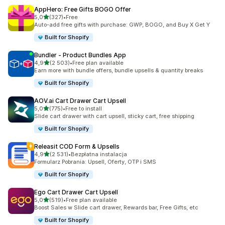
AppHero: Free Gifts BOGO Offer
na 5 gwiazdek
5,0
(327)
•
Free
Łączna liczba recenzji: 327
Auto-add free gifts with purchase: GWP, BOGO, and Buy X Get Y
Built for Shopify
Bundler ‑ Product Bundles App
na 5 gwiazdek
4,9
(2 503)
•
Free plan available
Łączna liczba recenzji: 2503
Earn more with bundle offers, bundle upsells & quantity breaks
Built for Shopify
AOV.ai Cart Drawer Cart Upsell
na 5 gwiazdek
5,0
(775)
•
Free to install
Łączna liczba recenzji: 775
Slide cart drawer with cart upsell, sticky cart, free shipping
Built for Shopify
Releasit COD Form & Upsells
na 5 gwiazdek
4,9
(2 531)
•
Bezpłatna instalacja
Łączna liczba recenzji: 2531
Formularz Pobrania: Upsell, Oferty, OTP i SMS
Built for Shopify
Ego Cart Drawer Cart Upsell
na 5 gwiazdek
5,0
(519)
•
Free plan available
Łączna liczba recenzji: 519
Boost Sales w Slide cart drawer, Rewards bar, Free Gifts, etc
Built for Shopify