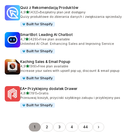
Quiz z Rekomendacją Produktów
na 5 gwiazdek
4,9
(432)
•
Bezpłatny plan jest dostępny
Łączna liczba recenzji: 432
Quizy produktowe do zbierania danych i zwiększania sprzedaży
Built for Shopify
SmartBot: Leading AI Chatbot
na 5 gwiazdek
4,7
(429)
•
Free plan available
Łączna liczba recenzji: 429
Unlimited AI Chat: Enhancing Sales and Improving Service
Built for Shopify
Kaching Sales & Email Popup
na 5 gwiazdek
4,9
(99)
•
Free plan available
Łączna liczba recenzji: 99
Increase your sales with upsell pop up, discount & email popup
Built for Shopify
EA• Przyklejony dodatek Drawer
na 5 gwiazdek
4,8
(191)
•
Gratis
Łączna liczba recenzji: 191
Przesuwaj koszyk, przyciski szybkiego zakupu i przyklejony pas
Built for Shopify
1
2
3
4
44