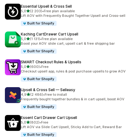
Essential Upsell & Cross Sell
na 5 gwiazdek
5,0
(2 203)
•
Free plan available
Łączna liczba recenzji: 2203
Lift AOV with Frequently Bought Together Upsell and Cross-sell
Built for Shopify
Kaching CartDrawer Cart Upsell
na 5 gwiazdek
5,0
(1 131)
•
Free plan available
Łączna liczba recenzji: 1131
Boost your AOV: slide cart, upsell cart & free shipping bar
Built for Shopify
SMART Checkout Rules & Upsells
na 5 gwiazdek
5,0
(600)
•
Free
Łączna liczba recenzji: 600
Checkout upsell app, rules & post purchase upsells to grow AOV
Built for Shopify
Upsell & Cross Sell — Selleasy
na 5 gwiazdek
4,9
(2 486)
•
Free to install
Łączna liczba recenzji: 2486
Frequently bought together bundles & in cart upsell, boost AOV
Built for Shopify
Essent Cart Drawer Cart Upsell
na 5 gwiazdek
5,0
(802)
•
Free
Łączna liczba recenzji: 802
Lift AOV via Slide Cart Upsell, Sticky Add to Cart, Reward Bar
Built for Shopify