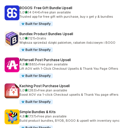
BOGOS: Free Gift Bundle Upsell
na 5 gwiazdek
5,0
(4 044)
•
Free plan available
Łączna liczba recenzji: 4044
Trusted app for free gift with purchase, buy x get y & bundles
Built for Shopify
Bundlex Product Bundles Upsell
na 5 gwiazdek
5,0
(121)
•
Gratis
Łączna liczba recenzji: 121
Większa sprzedaż dzięki pakietom, rabatom ilościowym i BOGO
Built for Shopify
Aftersell Post Purchase Upsell
na 5 gwiazdek
4,8
(885)
•
Free plan available
Łączna liczba recenzji: 885
Lift AOV with 1-Click Checkout Upsells & Thank You Page Offers
Built for Shopify
Kaching Post Purchase Upsell
na 5 gwiazdek
5,0
(283)
•
Free plan available
Łączna liczba recenzji: 283
Boost AOV via 1-click Checkout upsells & Thank You page offers
Built for Shopify
Simple Bundles & Kits
na 5 gwiazdek
4,8
(737)
•
Free plan available
Łączna liczba recenzji: 737
Build product bundles, BYOB, BOGO & upsell with inventory sync
Built for Shopify