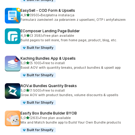
EasySell ‑ COD Form & Upsells
na 5 gwiazdek
4,9
(950)
•
Bezpłatna instalacja
Łączna liczba recenzji: 950
Formularz zamówień za pobraniem z upsellami, OTP i antyfałszem
EComposer Landing Page Builder
na 5 gwiazdek
4,9
(3 358)
•
Free plan available
Łączna liczba recenzji: 3358
Build pages to sell more, from home page, product, blog, etc.
Built for Shopify
Kaching Bundles App & Upsells
na 5 gwiazdek
5,0
(5 100)
•
Free to install
Łączna liczba recenzji: 5100
Boost AOV with quantity breaks, product bundles & upsell app
Built for Shopify
AOV.ai Bundles Quantity Breaks
na 5 gwiazdek
5,0
(1 500)
•
Free to install
Łączna liczba recenzji: 1500
Grow AOV with product bundles, volume discounts & upsells
Built for Shopify
Easify Box Bundle Builder BYOB
na 5 gwiazdek
5,0
(263)
•
Free plan available
Łączna liczba recenzji: 263
Mix and Match bundle app to Build Your Own Bundle products
Built for Shopify