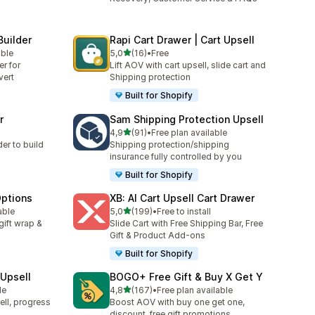
Builder
Rapi Cart Drawer | Cart Upsell
na 5 gwiazdek
able
5,0
(16)
•
Free
Łączna liczba recenzji: 16
er for
Lift AOV with cart upsell, slide cart and
vert
Shipping protection
Built for Shopify
r
Sam Shipping Protection Upsell
na 5 gwiazdek
4,9
(91)
•
Free plan available
Łączna liczba recenzji: 91
er to build
Shipping protection/shipping
insurance fully controlled by you
Built for Shopify
Options
XB: AI Cart Upsell Cart Drawer
na 5 gwiazdek
able
5,0
(199)
•
Free to install
5
Łączna liczba recenzji: 199
gift wrap &
Slide Cart with Free Shipping Bar, Free
Gift & Product Add-ons
Built for Shopify
Upsell
BOGO+ Free Gift & Buy X Get Y
na 5 gwiazdek
le
4,8
(167)
•
Free plan available
Łączna liczba recenzji: 167
ell, progress
Boost AOV with buy one get one,
discount, free gift promotions