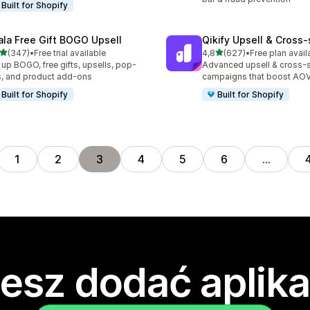
Built for Shopify
ala Free Gift BOGO Upsell
Qikify Upsell & Cross‑
na 5 gwiazdek
na 5 gwiazdek
(347)
•
Free trial available
4,8
(627)
•
Free plan avail
zna liczba recenzji: 347
Łączna liczba recenzji: 62
 up BOGO, free gifts, upsells, pop-
Advanced upsell & cross-s
, and product add-ons
campaigns that boost AO
Built for Shopify
Built for Shopify
1
2
3
4
5
6
…
esz dodać aplika