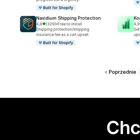
Built for Shopify
Navidium Shipping Protection
Ko
na 5 gwiazdek
4,8
(329)
•
Free to install
4,9
Łączna liczba recenzji: 329
Łąc
Shipping protection/shipping
Set
insurance fee as a cart upsell
ups
Built for Shopify
Poprzednie
Chc