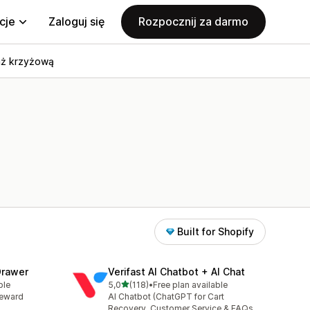
cje
Zaloguj się
Rozpocznij za darmo
aż krzyżową
Built for Shopify
Drawer
Verifast AI Chatbot + AI Chat
na 5 gwiazdek
ble
5,0
(118)
•
Free plan available
Łączna liczba recenzji: 118
Reward
AI Chatbot (ChatGPT for Cart
Recovery, Customer Service & FAQs