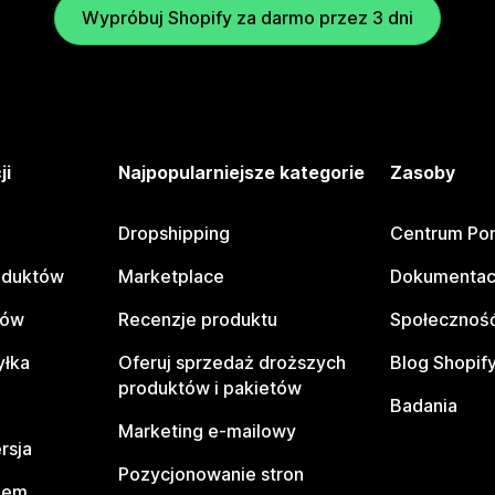
Wypróbuj Shopify za darmo przez 3 dni
ji
Najpopularniejsze kategorie
Zasoby
Dropshipping
Centrum Po
oduktów
Marketplace
Dokumentac
tów
Recenzje produktu
Społeczność
yłka
Oferuj sprzedaż droższych
Blog Shopif
produktów i pakietów
Badania
Marketing e-mailowy
rsja
Pozycjonowanie stron
pem