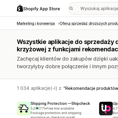
Shopify App Store
Marketing i konwersja
Oferuj sprzedaż droższych prod
Wszystkie aplikacje do sprzedaży 
krzyżowej z funkcjami rekomendac
Zachęcaj klientów do zakupów dzięki uak
tworzyłyby dobre połączenie i innym poz
1 034 aplikacje(-i) z
Rekomendacje produktó
Shipping Protection —Shipcheck
Up
na 5 gwiazdek
5,0
(77)
•
Free trial available
4,7
Łączna liczba recenzji: 77
Łąc
Package protection and shipping
Boo
insurance as checkout upsell
ups