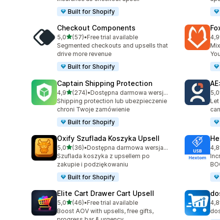
Built for Shopify
Checkout Components
Fo
na 5 gwiazdek
5,0
(57)
•
Free trial available
4,9
Łączna liczba recenzji: 57
Łąc
Segmented checkouts and upsells that
Mix
drive more revenue
You
Built for Shopify
Captain Shipping Protection
AE
na 5 gwiazdek
4,9
(274)
•
Dostępna darmowa wersja próbna
5,0
Łączna liczba recenzji: 274
Łąc
Shipping protection lub ubezpieczenie
Let
chroni Twoje zamówienie
can
Built for Shopify
Oxify Szuflada Koszyka Upsell
He
na 5 gwiazdek
5,0
(36)
•
Dostępna darmowa wersja próbna
4,8
Łączna liczba recenzji: 36
Łąc
Szuflada koszyka z upsellem po
Inc
zakupie i podziękowaniu
BOG
Built for Shopify
Elite Cart Drawer Cart Upsell
do
na 5 gwiazdek
5,0
(46)
•
Free trial available
4,8
Łączna liczba recenzji: 46
Łąc
Boost AOV with upsells, free gifts,
do
progress bar & urgency.