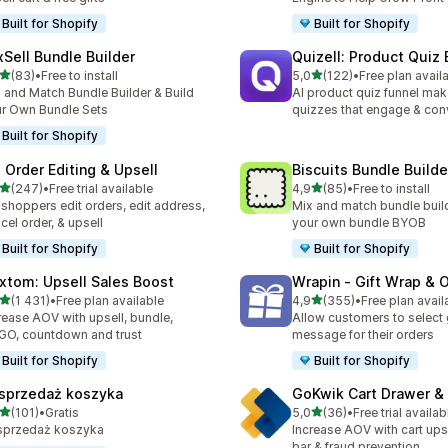
Built for Shopify
Built for Shopify
xSell Bundle Builder
Quizell: Product Quiz 
na 5 gwiazdek
na 5 gwiazdek
(83)
•
Free to install
5,0
(122)
•
Free plan avail
zna liczba recenzji: 83
Łączna liczba recenzji: 122
 and Match Bundle Builder & Build
AI product quiz funnel mak
r Own Bundle Sets
quizzes that engage & con
Built for Shopify
: Order Editing & Upsell
Biscuits Bundle Builde
na 5 gwiazdek
na 5 gwiazdek
(247)
•
Free trial available
4,9
(85)
•
Free to install
zna liczba recenzji: 247
Łączna liczba recenzji: 85
 shoppers edit orders, edit address,
Mix and match bundle build
cel order, & upsell
your own bundle BYOB
Built for Shopify
Built for Shopify
xtom: Upsell Sales Boost
Wrapin ‑ Gift Wrap & 
na 5 gwiazdek
na 5 gwiazdek
(1 431)
•
Free plan available
4,9
(355)
•
Free plan avail
zna liczba recenzji: 1431
Łączna liczba recenzji: 35
rease AOV with upsell, bundle,
Allow customers to select 
O, countdown and trust
message for their orders
Built for Shopify
Built for Shopify
sprzedaż koszyka
GoKwik Cart Drawer & 
na 5 gwiazdek
na 5 gwiazdek
(101)
•
Gratis
5,0
(36)
•
Free trial availab
zna liczba recenzji: 101
Łączna liczba recenzji: 36
sprzedaż koszyka
Increase AOV with cart ups
bar & fraud prevention