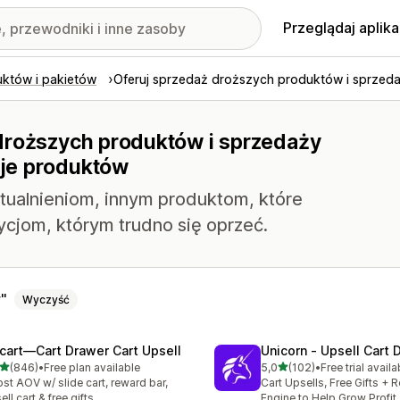
Przeglądaj aplika
uktów i pakietów
Oferuj sprzedaż droższych produktów i sprzed
droższych produktów i sprzedaży
je produktów
tualnieniom, innym produktom, które
ycjom, którym trudno się oprzeć.
w
Wyczyść
cart—Cart Drawer Cart Upsell
Unicorn ‑ Upsell Cart 
na 5 gwiazdek
na 5 gwiazdek
(846)
•
Free plan available
5,0
(102)
•
Free trial availa
zna liczba recenzji: 846
Łączna liczba recenzji: 102
st AOV w/ slide cart, reward bar,
Cart Upsells, Free Gifts + 
ell cart & free gifts
Engine to Help Grow Profit