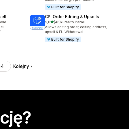
Built for Shopify
sell
CP: Order Editing & Upsells
na 5 gwiazdek
able
5,0
(46)
•
Free to install
7
Łączna liczba recenzji: 46
ell
Allows editing order, editing address,
V
upsell & EU Withdrawal
Built for Shopify
Kolejny
44
cję?