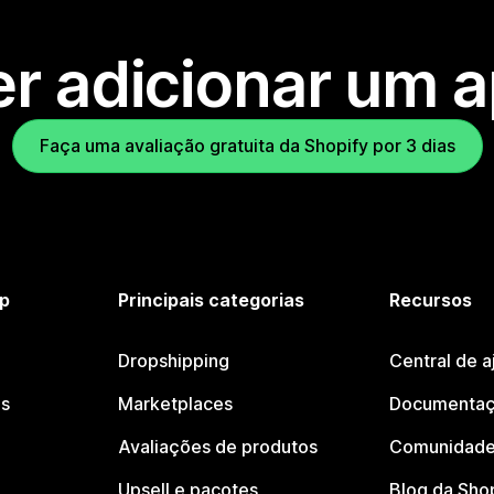
r adicionar um 
Faça uma avaliação gratuita da Shopify por 3 dias
p
Principais categorias
Recursos
Dropshipping
Central de a
os
Marketplaces
Documentaç
Avaliações de produtos
Comunidade
Upsell e pacotes
Blog da Sho