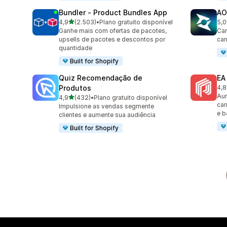
Bundler ‑ Product Bundles App
AO
de 5 estrelas
4,9
(2.503)
•
Plano gratuito disponível
5,0
2503 avaliações ao todo
775
Ganhe mais com ofertas de pacotes,
Car
upsells de pacotes e descontos por
car
quantidade
Built for Shopify
Quiz Recomendação de
EA
Produtos
4,8
191
Aum
de 5 estrelas
4,9
(432)
•
Plano gratuito disponível
432 avaliações ao todo
car
Impulsione as vendas segmente
e b
clientes e aumente sua audiência
Built for Shopify