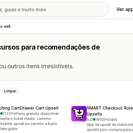
Ver ap
s-sell
ecursos para recomendações de
outros itens irresistíveis.
Limpar
ching CartDrawer Cart Upsell
SMART Checkout Rule
de 5 estrelas
(1.131)
•
Plano gratuito disponível
Upsells
1 avaliações ao todo
ente o ticket médio: carrinho
de 5 estrelas
5,0
(600)
•
Grátis
600 avaliações ao todo
lizante, upsell no carrinho e barra
App de upsell de checkout,
frete grátis
upsells pós-compra para 