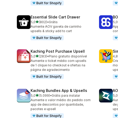
Built for Shopify
Essential Slide Cart Drawer
BO
de 5 estrelas
5,0
(802)
•
Grátis
5,0
802 avaliações ao todo
404
Aumente AOV gaveta de carrinho
App
upsells & sticky add to cart
com
Built for Shopify
Kaching Post Purchase Upsell
Si
de 5 estrelas
5,0
(283)
•
Plano gratuito disponível
4,8
283 avaliações ao todo
737
Aumente o ticket médio com upsells
Cri
de 1 clique no checkout e ofertas na
mon
página de agradecimento
ups
Built for Shopify
Kaching Bundles App & Upsells
AO
de 5 estrelas
5,0
(5.099)
•
Grátis para instalar
5,0
5099 avaliações ao todo
150
Aumente o valor médio do pedido com
Aum
app de descontos por quantidade,
de 
pacotes e upsell
ups
Built for Shopify