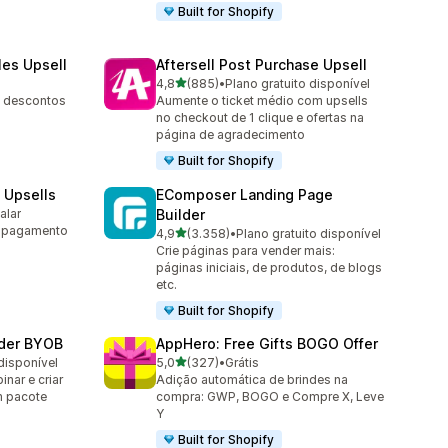
Built for Shopify
les Upsell
Aftersell Post Purchase Upsell
de 5 estrelas
4,8
(885)
•
Plano gratuito disponível
885 avaliações ao todo
, descontos
Aumente o ticket médio com upsells
no checkout de 1 clique e ofertas na
página de agradecimento
Built for Shopify
 Upsells
EComposer Landing Page
alar
Builder
m pagamento
de 5 estrelas
4,9
(3.358)
•
Plano gratuito disponível
3358 avaliações ao todo
Crie páginas para vender mais:
páginas iniciais, de produtos, de blogs
etc.
Built for Shopify
lder BYOB
AppHero: Free Gifts BOGO Offer
de 5 estrelas
disponível
5,0
(327)
•
Grátis
327 avaliações ao todo
nar e criar
Adição automática de brindes na
m pacote
compra: GWP, BOGO e Compre X, Leve
Y
Built for Shopify