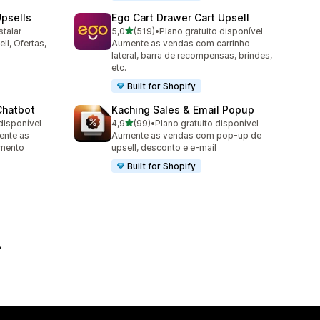
psells
Ego Cart Drawer Cart Upsell
de 5 estrelas
stalar
5,0
(519)
•
Plano gratuito disponível
519 avaliações ao todo
ll, Ofertas,
Aumente as vendas com carrinho
lateral, barra de recompensas, brindes,
etc.
Built for Shopify
Chatbot
Kaching Sales & Email Popup
de 5 estrelas
disponível
4,9
(99)
•
Plano gratuito disponível
99 avaliações ao todo
ente as
Aumente as vendas com pop-up de
imento
upsell, desconto e e-mail
Built for Shopify