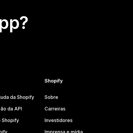
app?
Shopify
juda da Shopify
Sobre
ão da API
Carreiras
 Shopify
Investidores
pify
Imprensa e mídia