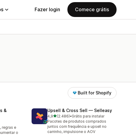
ps
Fazer login
Comece grátis
Built for Shopify
s &
Upsell & Cross Sell — Selleasy
de 5 estrelas
4,9
(2.486)
•
Grátis para instalar
2486 avaliações ao todo
Pacotes de produtos comprados
juntos com frequência e upsell no
 regras e
carrinho, impulsione o AOV
aumentar o