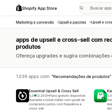
Shopify App Store
Marketing e conversão
Upsell e pacotes
Upsell e cros
apps de upsell e cross-sell com r
produtos
Ofereça upgrades e sugira combinações ou 
1.039 apps com
Recomendações de produtos
Essential Upsell & Cross Sell
Ka
de 5 estrelas
5,0
(2.203)
•
Plano gratuito disponível
5,0
2203 avaliações ao todo
113
Aumente o ticket médio com upsell de
Aum
comprados juntos com frequência e
des
cross-sell
de 