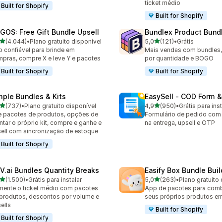
ticket médio
Built for Shopify
Built for Shopify
GOS: Free Gift Bundle Upsell
Bundlex Product Bund
de 5 estrelas
de 5 estrelas
(4.044)
•
Plano gratuito disponível
5,0
(121)
•
Grátis
4 avaliações ao todo
121 avaliações ao todo
 confiável para brinde em
Mais vendas com bundles
pras, compre X e leve Y e pacotes
por quantidade e BOGO
Built for Shopify
Built for Shopify
mple Bundles & Kits
EasySell ‑ COD Form &
de 5 estrelas
de 5 estrelas
(737)
•
Plano gratuito disponível
4,9
(950)
•
Grátis para inst
 avaliações ao todo
950 avaliações ao todo
e pacotes de produtos, opções de
Formulário de pedido co
tar o próprio kit, compre e ganhe e
na entrega, upsell e OTP
ell com sincronização de estoque
Built for Shopify
V.ai Bundles Quantity Breaks
Easify Box Bundle Bui
de 5 estrelas
de 5 estrelas
(1.500)
•
Grátis para instalar
5,0
(263)
•
Plano gratuito 
0 avaliações ao todo
263 avaliações ao todo
ente o ticket médio com pacotes
App de pacotes para combi
produtos, descontos por volume e
seus próprios produtos e
ells
Built for Shopify
Built for Shopify