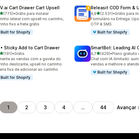
V.ai Cart Drawer Cart Upsell
Releasit COD Form & U
de 5 estrelas
de 5 estrelas
(775)
•
Grátis para instalar
4,9
(2.531)
•
Grátis para in
 avaliações ao todo
2531 avaliações ao todo
rinho lateral com upsell no carrinho,
Formulário na Entrega: Upse
rinho fixo e frete grátis
OTP & SMS
Built for Shopify
Built for Shopify
 • Sticky Add to Cart Drawer
SmartBot: Leading AI 
de 5 estrelas
de 5 estrelas
(191)
•
Grátis
4,7
(429)
•
Plano gratuito 
 avaliações ao todo
429 avaliações ao todo
ente as vendas com a gaveta do
Chat com IA ilimitado: aum
rinho deslizante, upsell no carrinho
vendas e melhore o atend
arra fixa de adicionar ao carrinho
Built for Shopify
Built for Shopify
Avançar
1
2
3
4
…
44