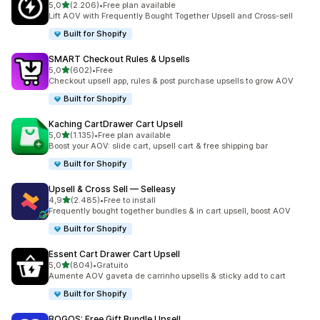
de 5 estrelas
5,0
(2.206)
•
Free plan available
2206 total de avaliações
Lift AOV with Frequently Bought Together Upsell and Cross-sell
Built for Shopify
SMART Checkout Rules & Upsells
de 5 estrelas
5,0
(602)
•
Free
602 total de avaliações
Checkout upsell app, rules & post purchase upsells to grow AOV
Built for Shopify
Kaching CartDrawer Cart Upsell
de 5 estrelas
5,0
(1.135)
•
Free plan available
1135 total de avaliações
Boost your AOV: slide cart, upsell cart & free shipping bar
Built for Shopify
Upsell & Cross Sell — Selleasy
de 5 estrelas
4,9
(2.485)
•
Free to install
2485 total de avaliações
Frequently bought together bundles & in cart upsell, boost AOV
Built for Shopify
Essent Cart Drawer Cart Upsell
de 5 estrelas
5,0
(804)
•
Gratuito
804 total de avaliações
Aumente AOV gaveta de carrinho upsells & sticky add to cart
Built for Shopify
BOGOS: Free Gift Bundle Upsell