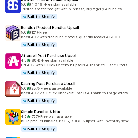
de 5 estrelas
5,0
(4.046)
•
Free plan available
4046 total de avaliações
Trusted app for free gift with purchase, buy x get y & bundles
Built for Shopify
Bundlex Product Bundles Upsell
de 5 estrelas
5,0
(121)
•
Free
121 total de avaliações
Boost AOV with free bundle offers, quantity breaks & BOGO
Built for Shopify
Aftersell Post Purchase Upsell
de 5 estrelas
4,8
(884)
•
Free plan available
884 total de avaliações
Lift AOV with 1-Click Checkout Upsells & Thank You Page Offers
Built for Shopify
Kaching Post Purchase Upsell
de 5 estrelas
5,0
(287)
•
Free plan available
287 total de avaliações
Boost AOV via 1-click Checkout upsells & Thank You page offers
Built for Shopify
Simple Bundles & Kits
de 5 estrelas
4,8
(737)
•
Free plan available
737 total de avaliações
Build product bundles, BYOB, BOGO & upsell with inventory sync
Built for Shopify