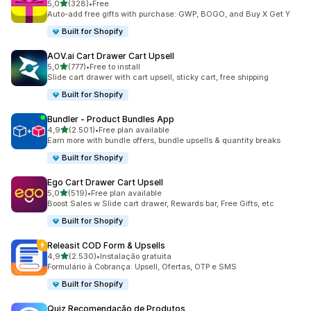
de 5 estrelas
5,0
(328)
•
Free
328 total de avaliações
Auto-add free gifts with purchase: GWP, BOGO, and Buy X Get Y
Built for Shopify
AOV.ai Cart Drawer Cart Upsell
de 5 estrelas
5,0
(777)
•
Free to install
777 total de avaliações
Slide cart drawer with cart upsell, sticky cart, free shipping
Built for Shopify
Bundler ‑ Product Bundles App
de 5 estrelas
4,9
(2.501)
•
Free plan available
2501 total de avaliações
Earn more with bundle offers, bundle upsells & quantity breaks
Built for Shopify
Ego Cart Drawer Cart Upsell
de 5 estrelas
5,0
(519)
•
Free plan available
519 total de avaliações
Boost Sales w Slide cart drawer, Rewards bar, Free Gifts, etc
Built for Shopify
Releasit COD Form & Upsells
de 5 estrelas
4,9
(2.530)
•
Instalação gratuita
2530 total de avaliações
Formulário à Cobrança: Upsell, Ofertas, OTP e SMS
Built for Shopify
Quiz Recomendação de Produtos