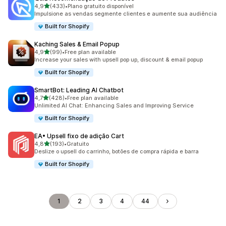
de 5 estrelas
4,9
(433)
•
Plano gratuito disponível
433 total de avaliações
Impulsione as vendas segmente clientes e aumente sua audiência
Built for Shopify
Kaching Sales & Email Popup
de 5 estrelas
4,9
(99)
•
Free plan available
99 total de avaliações
Increase your sales with upsell pop up, discount & email popup
Built for Shopify
SmartBot: Leading AI Chatbot
de 5 estrelas
4,7
(428)
•
Free plan available
428 total de avaliações
Unlimited AI Chat: Enhancing Sales and Improving Service
Built for Shopify
EA• Upsell fixo de adição Cart
de 5 estrelas
4,8
(193)
•
Gratuito
193 total de avaliações
Deslize o upsell do carrinho, botões de compra rápida e barra
Built for Shopify
1
2
3
4
44