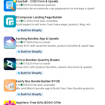
EasySell ‑ COD Form & Upsells
de 5 estrelas
4,9
(953)
•
Instalação gratuita
953 total de avaliações
Formulário de encomenda com pagamento na entrega e upsell
EComposer Landing Page Builder
de 5 estrelas
4,9
(3.356)
•
Free plan available
3356 total de avaliações
Build pages to sell more, from home page, product, blog, etc.
Built for Shopify
Kaching Bundles App & Upsells
de 5 estrelas
5,0
(5.106)
•
Free to install
5106 total de avaliações
Boost AOV with quantity breaks, product bundles & upsell app
Built for Shopify
AOV.ai Bundles Quantity Breaks
de 5 estrelas
5,0
(1.502)
•
Free to install
1502 total de avaliações
Grow AOV with product bundles, volume discounts & upsells
Built for Shopify
Easify Box Bundle Builder BYOB
de 5 estrelas
5,0
(263)
•
Free plan available
263 total de avaliações
Mix and Match bundle app to Build Your Own Bundle products
Built for Shopify
AppHero: Free Gifts BOGO Offer