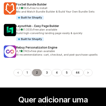
FoxSell Bundle Builder
de 5 estrelas
4,9
(83)
•
Free to install
83 total de avaliações
Mix and Match Bundle Builder & Build Your Own Bundle Sets
Built for Shopify
LayoutHub ‑ Easy Page Builder
de 5 estrelas
5,0
(1.333)
•
Free plan available
1333 total de avaliações
Build high-converting landing page easily & quickly
Built for Shopify
Rebuy Personalization Engine
de 5 estrelas
4,7
(743)
•
Free plan available
743 total de avaliações
AI recommendations: cart, checkout, and post-purchase upsells
1
2
3
4
5
44
Quer adicionar uma