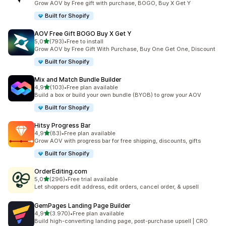
Grow AOV by Free gift with purchase, BOGO, Buy X Get Y
Built for Shopify
AOV Free Gift BOGO Buy X Get Y
de 5 estrelas
5,0
(793)
•
Free to install
793 total de avaliações
Grow AOV by Free Gift With Purchase, Buy One Get One, Discount
Built for Shopify
Mix and Match Bundle Builder
de 5 estrelas
4,9
(103)
•
Free plan available
103 total de avaliações
Build a box or build your own bundle (BYOB) to grow your AOV
Built for Shopify
Hitsy Progress Bar
de 5 estrelas
4,9
(83)
•
Free plan available
83 total de avaliações
Grow AOV with progress bar for free shipping, discounts, gifts
Built for Shopify
OrderEditing.com
de 5 estrelas
5,0
(296)
•
Free trial available
296 total de avaliações
Let shoppers edit address, edit orders, cancel order, & upsell
GemPages Landing Page Builder
de 5 estrelas
4,9
(3.970)
•
Free plan available
3970 total de avaliações
Build high-converting landing page, post-purchase upsell | CRO