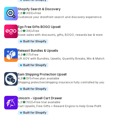
Shopify Search & Discovery
de 5 estrelas
2,8
(455)
•
Free
455 total de avaliações
Customize your storefront search and discovery experience
Ego Free Gifts BOGO Upsell
de 5 estrelas
5,0
(36)
•
Free
36 total de avaliações
Boost sales with discounts, gifts, BOGO, rewards bar & more
Built for Shopify
Releasit Bundles & Upsells
de 5 estrelas
4,9
(17)
•
Free
17 total de avaliações
Lift AOV with Bundles, Upsells, Quantity Breaks, Mix & Match
Built for Shopify
Sam Shipping Protection Upsell
de 5 estrelas
4,9
(91)
•
Free plan available
91 total de avaliações
Shipping protection/shipping insurance fully controlled by you
Built for Shopify
Unicorn ‑ Upsell Cart Drawer
de 5 estrelas
5,0
(102)
•
Free trial available
102 total de avaliações
Cart Upsells, Free Gifts + Reward Engine to Help Grow Profit
Built for Shopify