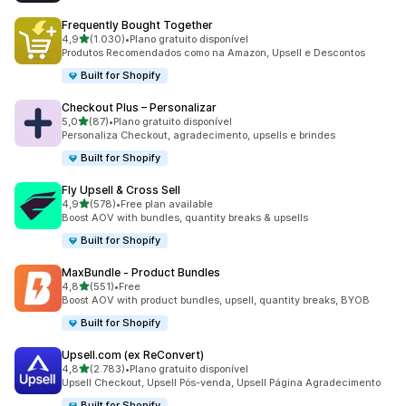
Frequently Bought Together
de 5 estrelas
4,9
(1.030)
•
Plano gratuito disponível
1030 total de avaliações
Produtos Recomendados como na Amazon, Upsell e Descontos
Built for Shopify
Checkout Plus – Personalizar
de 5 estrelas
5,0
(87)
•
Plano gratuito disponível
87 total de avaliações
Personaliza Checkout, agradecimento, upsells e brindes
Built for Shopify
Fly Upsell & Cross Sell
de 5 estrelas
4,9
(578)
•
Free plan available
578 total de avaliações
Boost AOV with bundles, quantity breaks & upsells
Built for Shopify
MaxBundle ‑ Product Bundles
de 5 estrelas
4,8
(551)
•
Free
551 total de avaliações
Boost AOV with product bundles, upsell, quantity breaks, BYOB
Built for Shopify
Upsell.com (ex ReConvert)
de 5 estrelas
4,8
(2.783)
•
Plano gratuito disponível
2783 total de avaliações
Upsell Checkout, Upsell Pós-venda, Upsell Página Agradecimento
Built for Shopify