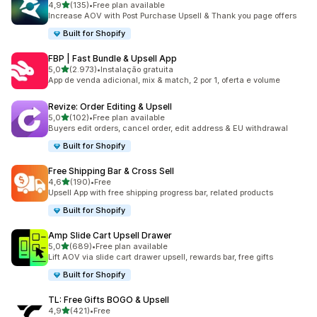
de 5 estrelas
4,9
(135)
•
Free plan available
135 total de avaliações
Increase AOV with Post Purchase Upsell & Thank you page offers
Built for Shopify
FBP | Fast Bundle & Upsell App
de 5 estrelas
5,0
(2.973)
•
Instalação gratuita
2973 total de avaliações
App de venda adicional, mix & match, 2 por 1, oferta e volume
Revize: Order Editing & Upsell
de 5 estrelas
5,0
(102)
•
Free plan available
102 total de avaliações
Buyers edit orders, cancel order, edit address & EU withdrawal
Built for Shopify
Free Shipping Bar & Cross Sell
de 5 estrelas
4,6
(190)
•
Free
190 total de avaliações
Upsell App with free shipping progress bar, related products
Built for Shopify
Amp Slide Cart Upsell Drawer
de 5 estrelas
5,0
(689)
•
Free plan available
689 total de avaliações
Lift AOV via slide cart drawer upsell, rewards bar, free gifts
Built for Shopify
TL: Free Gifts BOGO & Upsell
de 5 estrelas
4,9
(421)
•
Free
421 total de avaliações