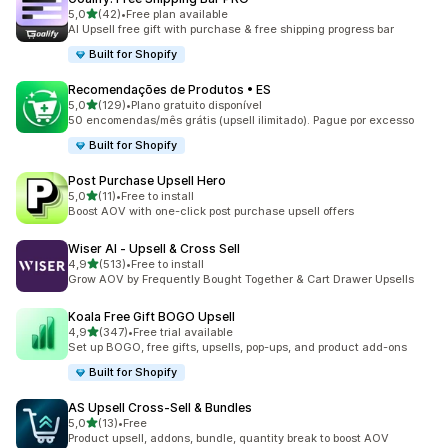
de 5 estrelas
5,0
(42)
•
Free plan available
42 total de avaliações
AI Upsell free gift with purchase & free shipping progress bar
Built for Shopify
Recomendações de Produtos • ES
de 5 estrelas
5,0
(129)
•
Plano gratuito disponível
129 total de avaliações
50 encomendas/mês grátis (upsell ilimitado). Pague por excesso
Built for Shopify
Post Purchase Upsell Hero
de 5 estrelas
5,0
(11)
•
Free to install
11 total de avaliações
Boost AOV with one-click post purchase upsell offers
Wiser AI ‑ Upsell & Cross Sell
de 5 estrelas
4,9
(513)
•
Free to install
513 total de avaliações
Grow AOV by Frequently Bought Together & Cart Drawer Upsells
Koala Free Gift BOGO Upsell
de 5 estrelas
4,9
(347)
•
Free trial available
347 total de avaliações
Set up BOGO, free gifts, upsells, pop-ups, and product add-ons
Built for Shopify
AS Upsell Cross‑Sell & Bundles
de 5 estrelas
5,0
(13)
•
Free
13 total de avaliações
Product upsell, addons, bundle, quantity break to boost AOV