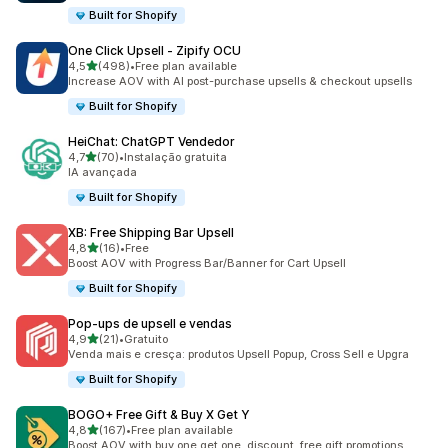
Built for Shopify
One Click Upsell ‑ Zipify OCU
de 5 estrelas
4,5
(498)
•
Free plan available
498 total de avaliações
Increase AOV with AI post-purchase upsells & checkout upsells
Built for Shopify
HeiChat: ChatGPT Vendedor
de 5 estrelas
4,7
(70)
•
Instalação gratuita
70 total de avaliações
IA avançada
Built for Shopify
XB: Free Shipping Bar Upsell
de 5 estrelas
4,8
(16)
•
Free
16 total de avaliações
Boost AOV with Progress Bar/Banner for Cart Upsell
Built for Shopify
Pop‑ups de upsell e vendas
de 5 estrelas
4,9
(21)
•
Gratuito
21 total de avaliações
Venda mais e cresça: produtos Upsell Popup, Cross Sell e Upgra
Built for Shopify
BOGO+ Free Gift & Buy X Get Y
de 5 estrelas
4,8
(167)
•
Free plan available
167 total de avaliações
Boost AOV with buy one get one, discount, free gift promotions