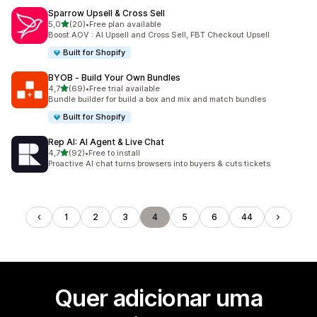
Sparrow Upsell & Cross Sell
de 5 estrelas
5,0
(20)
•
Free plan available
20 total de avaliações
Boost AOV : AI Upsell and Cross Sell, FBT Checkout Upsell
Built for Shopify
BYOB ‑ Build Your Own Bundles
de 5 estrelas
4,7
(69)
•
Free trial available
69 total de avaliações
Bundle builder for build a box and mix and match bundles
Built for Shopify
Rep AI: AI Agent & Live Chat
de 5 estrelas
4,7
(92)
•
Free to install
92 total de avaliações
Proactive AI chat turns browsers into buyers & cuts tickets
1
2
3
4
5
6
44
Quer adicionar uma