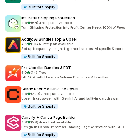
Built for Shopify
Insureful Shipping Protection
de 5 estrelas
4,9
(64)
•
Free plan available
64 total de avaliações
Turn Shipping Protection into Profit Center Keep, 100% of Fees
Addly: AI Bundles app & Upsell
de 5 estrelas
4,6
(104)
•
Free plan available
104 total de avaliações
Set up frequently bought together bundles, AI upsells & more..
Built for Shopify
Pro Upsells: Bundles & FBT
de 5 estrelas
5,0
(14)
•
Free
14 total de avaliações
Lift AOV with Upsells - Volume Discounts & Bundles.
Candy Rack • All‑in‑One Upsell
de 5 estrelas
4,9
(220)
•
Free plan available
220 total de avaliações
Upsell & cross-sell with Gemini AI and built-in cart drawer.
Built for Shopify
Canvify ✦ Canva Page Builder
de 5 estrelas
4,8
(98)
•
Free trial available
98 total de avaliações
Design in Canva. Import as Landing Page or section with SEO.
Built for Shopify