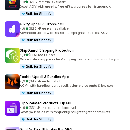
de 5 estrelas
5,0
(46)
•
Free trial available
46 total de avaliações
Boost AOV with upsells, free gifts, progress bar & urgency.
Built for Shopify
Qikify Upsell & Cross‑sell
de 5 estrelas
4,8
(628)
•
Free plan available
628 total de avaliações
Advanced upsell & cross-sell campaigns that boost AOV
Built for Shopify
ShipGuard: Shipping Protection
de 5 estrelas
4,4
(14)
•
Free to install
14 total de avaliações
Custom shipping protection/shipping insurance managed by you.
Built for Shopify
FoxKit: Upsell & Bundles App
de 5 estrelas
4,9
(349)
•
Free to install
349 total de avaliações
AOV+ with bundles, cart upsell, volume discounts & low stock
Built for Shopify
Tipo Related Products, Upsell
de 5 estrelas
4,9
(331)
•
Plano gratuito disponível
331 total de avaliações
Boost your sales with frequently bought together products
Built for Shopify
Goalify: Free Shipping Bar PRO