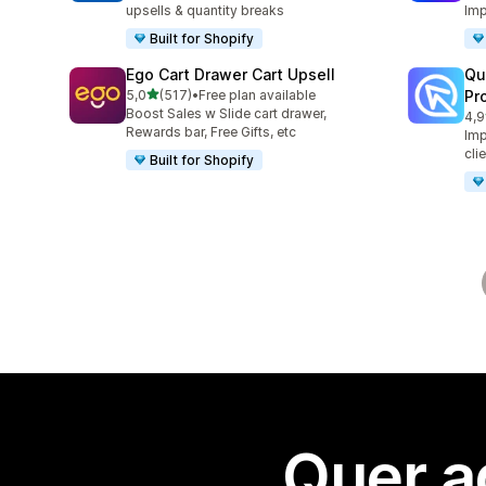
upsells & quantity breaks
Imp
Built for Shopify
Ego Cart Drawer Cart Upsell
Qu
de 5 estrelas
5,0
(517)
•
Free plan available
Pr
517 total de avaliações
Boost Sales w Slide cart drawer,
4,9
431
Rewards bar, Free Gifts, etc
Imp
cli
Built for Shopify
Quer a