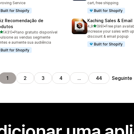
roving Service
cart, free shipping
Built for Shopify
Built for Shopify
iz Recomendação de
Kaching Sales & Email
de 5 estrelas
odutos
4,9
(99)
•
Free plan availa
99 total de avaliações
Increase your sales with up
de 5 estrelas
(431)
•
Plano gratuito disponível
 total de avaliações
discount & email popup
ulsione as vendas segmente
entes e aumente sua audiência
Built for Shopify
Built for Shopify
Seguinte
1
2
3
4
…
44
dicionar uma apl