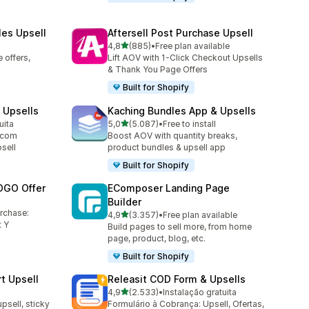
les Upsell
Aftersell Post Purchase Upsell
de 5 estrelas
4,8
(885)
•
Free plan available
885 total de avaliações
 offers,
Lift AOV with 1-Click Checkout Upsells
& Thank You Page Offers
Built for Shopify
 Upsells
Kaching Bundles App & Upsells
de 5 estrelas
uita
5,0
(5.087)
•
Free to install
5087 total de avaliações
 com
Boost AOV with quantity breaks,
sell
product bundles & upsell app
Built for Shopify
OGO Offer
EComposer Landing Page
Builder
urchase:
de 5 estrelas
4,9
(3.357)
•
Free plan available
3357 total de avaliações
 Y
Build pages to sell more, from home
page, product, blog, etc.
Built for Shopify
t Upsell
Releasit COD Form & Upsells
de 5 estrelas
4,9
(2.533)
•
Instalação gratuita
2533 total de avaliações
upsell, sticky
Formulário à Cobrança: Upsell, Ofertas,