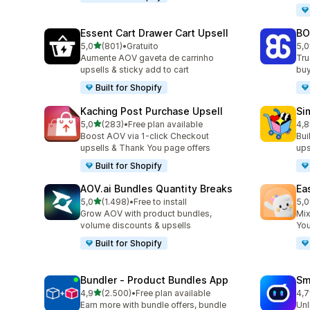
Essent Cart Drawer Cart Upsell
BO
de 5 estrelas
5,0
(801)
•
Gratuito
5,0
801 total de avaliações
404
Aumente AOV gaveta de carrinho
Tru
upsells & sticky add to cart
buy
Built for Shopify
Kaching Post Purchase Upsell
Si
de 5 estrelas
5,0
(283)
•
Free plan available
4,8
283 total de avaliações
737
Boost AOV via 1-click Checkout
Bui
upsells & Thank You page offers
ups
Built for Shopify
AOV.ai Bundles Quantity Breaks
Ea
de 5 estrelas
5,0
(1.498)
•
Free to install
5,0
1498 total de avaliações
263
Grow AOV with product bundles,
Mix
volume discounts & upsells
You
Built for Shopify
Bundler ‑ Product Bundles App
Sm
de 5 estrelas
4,9
(2.500)
•
Free plan available
4,7
2500 total de avaliações
428
Earn more with bundle offers, bundle
Unl