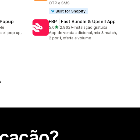
OTP e SMS
Built for Shopify
 Popup
FBP | Fast Bundle & Upsell App
de 5 estrelas
ble
5,0
(2.962)
•
Instalação gratuita
2962 total de avaliações
sell pop up,
App de venda adicional, mix & match,
2 por 1, oferta e volume
icação?