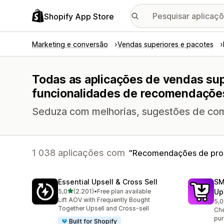
Shopify App Store
Marketing e conversão
Vendas superiores e pacotes
Todas as aplicações de vendas su
funcionalidades de recomendaçõe
Seduza com melhorias, sugestões de combi
1 038 aplicações com
Recomendações de pro
Essential Upsell & Cross Sell
SM
de 5 estrelas
5,0
(2.201)
•
Free plan available
Up
2201 total de avaliações
Lift AOV with Frequently Bought
5,0
596
Together Upsell and Cross-sell
Che
pur
Built for Shopify