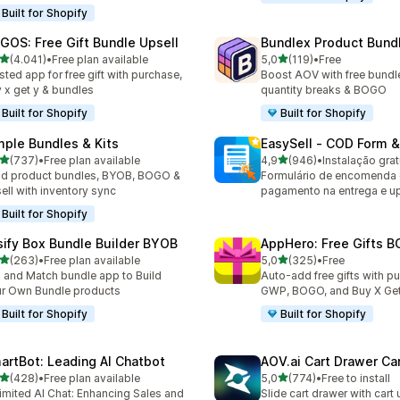
Built for Shopify
GOS: Free Gift Bundle Upsell
Bundlex Product Bund
de 5 estrelas
de 5 estrelas
(4.041)
•
Free plan available
5,0
(119)
•
Free
1 total de avaliações
119 total de avaliações
sted app for free gift with purchase,
Boost AOV with free bundle
 x get y & bundles
quantity breaks & BOGO
Built for Shopify
Built for Shopify
mple Bundles & Kits
EasySell ‑ COD Form &
de 5 estrelas
de 5 estrelas
(737)
•
Free plan available
4,9
(946)
•
Instalação grat
 total de avaliações
946 total de avaliações
ld product bundles, BYOB, BOGO &
Formulário de encomenda
ell with inventory sync
pagamento na entrega e up
Built for Shopify
sify Box Bundle Builder BYOB
AppHero: Free Gifts B
de 5 estrelas
de 5 estrelas
(263)
•
Free plan available
5,0
(325)
•
Free
 total de avaliações
325 total de avaliações
 and Match bundle app to Build
Auto-add free gifts with p
r Own Bundle products
GWP, BOGO, and Buy X Get
Built for Shopify
Built for Shopify
artBot: Leading AI Chatbot
AOV.ai Cart Drawer Car
de 5 estrelas
de 5 estrelas
(428)
•
Free plan available
5,0
(774)
•
Free to install
 total de avaliações
774 total de avaliações
imited AI Chat: Enhancing Sales and
Slide cart drawer with cart 