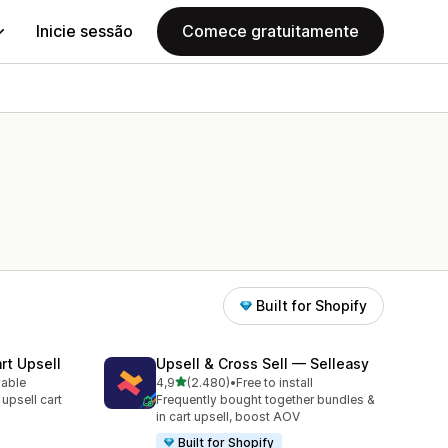
Inicie sessão
Comece gratuitamente
Built for Shopify
rt Upsell
Upsell & Cross Sell — Selleasy
de 5 estrelas
lable
4,9
(2.480)
•
Free to install
2480 total de avaliações
 upsell cart
Frequently bought together bundles &
in cart upsell, boost AOV
Built for Shopify