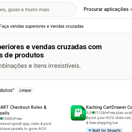
Procurar aplicações
Faça vendas superiores e vendas cruzadas
periores e vendas cruzadas com
s de produtos
nações e itens irresistíveis.
dutos
Limpar
ART Checkout Rules &
Kaching CartDrawer Ca
de 5 estrelas
sells
5,0
(1.129)
•
Free plan avai
1129 total de avaliações
Boost your AOV: slide cart,
de 5 estrelas
(596)
•
Free
 total de avaliações
& free shipping bar
ckout upsell app, rules & post
chase upsells to grow AOV
Built for Shopify