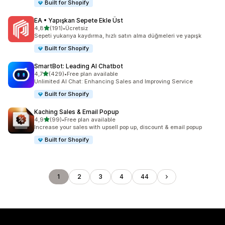
Built for Shopify
EA • Yapışkan Sepete Ekle Üst
5 yıldız üzerinden
4,8
(191)
•
Ücretsiz
toplam 191 değerlendirme
Sepeti yukarıya kaydırma, hızlı satın alma düğmeleri ve yapışk
Built for Shopify
SmartBot: Leading AI Chatbot
5 yıldız üzerinden
4,7
(429)
•
Free plan available
toplam 429 değerlendirme
Unlimited AI Chat: Enhancing Sales and Improving Service
Built for Shopify
Kaching Sales & Email Popup
5 yıldız üzerinden
4,9
(99)
•
Free plan available
toplam 99 değerlendirme
Increase your sales with upsell pop up, discount & email popup
Built for Shopify
1
2
3
4
44