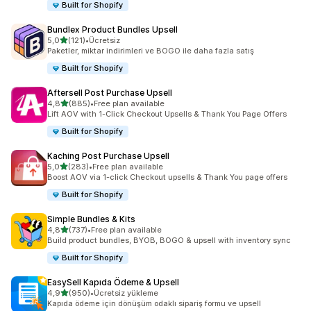
Built for Shopify
Bundlex Product Bundles Upsell
5 yıldız üzerinden
5,0
(121)
•
Ücretsiz
toplam 121 değerlendirme
Paketler, miktar indirimleri ve BOGO ile daha fazla satış
Built for Shopify
Aftersell Post Purchase Upsell
5 yıldız üzerinden
4,8
(885)
•
Free plan available
toplam 885 değerlendirme
Lift AOV with 1-Click Checkout Upsells & Thank You Page Offers
Built for Shopify
Kaching Post Purchase Upsell
5 yıldız üzerinden
5,0
(283)
•
Free plan available
toplam 283 değerlendirme
Boost AOV via 1-click Checkout upsells & Thank You page offers
Built for Shopify
Simple Bundles & Kits
5 yıldız üzerinden
4,8
(737)
•
Free plan available
toplam 737 değerlendirme
Build product bundles, BYOB, BOGO & upsell with inventory sync
Built for Shopify
EasySell Kapıda Ödeme & Upsell
5 yıldız üzerinden
4,9
(950)
•
Ücretsiz yükleme
toplam 950 değerlendirme
Kapıda ödeme için dönüşüm odaklı sipariş formu ve upsell