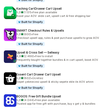
Built for Shopify
Kaching CartDrawer Cart Upsell
5 yıldız üzerinden
5,0
(1.131)
•
Free plan available
toplam 1131 değerlendirme
Boost your AOV: slide cart, upsell cart & free shipping bar
Built for Shopify
SMART Checkout Rules & Upsells
5 yıldız üzerinden
5,0
(600)
•
Free
toplam 600 değerlendirme
Checkout upsell app, rules & post purchase upsells to grow AOV
Built for Shopify
Upsell & Cross Sell — Selleasy
5 yıldız üzerinden
4,9
(2.486)
•
Free to install
toplam 2486 değerlendirme
Frequently bought together bundles & in cart upsell, boost AOV
Built for Shopify
Essent Cart Drawer Cart Upsell
5 yıldız üzerinden
5,0
(802)
•
Ücretsiz
toplam 802 değerlendirme
Sepet çekmecesi upsell & sticky sepete ekle ile AOV artırın
Built for Shopify
BOGOS: Free Gift Bundle Upsell
5 yıldız üzerinden
5,0
(4.044)
•
Free plan available
toplam 4044 değerlendirme
Trusted app for free gift with purchase, buy x get y & bundles