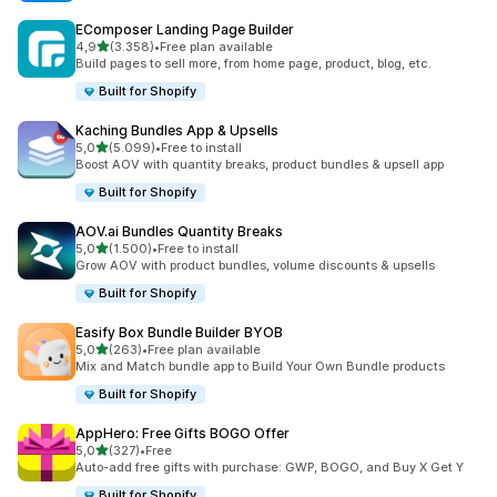
EComposer Landing Page Builder
5 yıldız üzerinden
4,9
(3.358)
•
Free plan available
toplam 3358 değerlendirme
Build pages to sell more, from home page, product, blog, etc.
Built for Shopify
Kaching Bundles App & Upsells
5 yıldız üzerinden
5,0
(5.099)
•
Free to install
toplam 5099 değerlendirme
Boost AOV with quantity breaks, product bundles & upsell app
Built for Shopify
AOV.ai Bundles Quantity Breaks
5 yıldız üzerinden
5,0
(1.500)
•
Free to install
toplam 1500 değerlendirme
Grow AOV with product bundles, volume discounts & upsells
Built for Shopify
Easify Box Bundle Builder BYOB
5 yıldız üzerinden
5,0
(263)
•
Free plan available
toplam 263 değerlendirme
Mix and Match bundle app to Build Your Own Bundle products
Built for Shopify
AppHero: Free Gifts BOGO Offer
5 yıldız üzerinden
5,0
(327)
•
Free
toplam 327 değerlendirme
Auto-add free gifts with purchase: GWP, BOGO, and Buy X Get Y
Built for Shopify