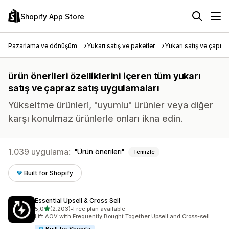
Shopify App Store
Pazarlama ve dönüşüm
Yukarı satış ve paketler
Yukarı satış ve çapraz
ürün önerileri özelliklerini içeren tüm yukarı
satış ve çapraz satış uygulamaları
Yükseltme ürünleri, "uyumlu" ürünler veya diğer
karşı konulmaz ürünlerle onları ikna edin.
1.039 uygulama:
Ürün önerileri
Temizle
Built for Shopify
Essential Upsell & Cross Sell
5 yıldız üzerinden
5,0
(2.203)
•
Free plan available
toplam 2203 değerlendirme
Lift AOV with Frequently Bought Together Upsell and Cross-sell