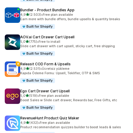
Bundler ‑ Product Bundles App
5 yıldız üzerinden
4,9
(2.503)
•
Free plan available
toplam 2503 değerlendirme
Earn more with bundle offers, bundle upsells & quantity breaks
Built for Shopify
AOV.ai Cart Drawer Cart Upsell
5 yıldız üzerinden
5,0
(775)
•
Free to install
toplam 775 değerlendirme
Slide cart drawer with cart upsell, sticky cart, free shipping
Built for Shopify
Releasit COD Form & Upsells
5 yıldız üzerinden
4,9
(2.531)
•
Ücretsiz yükleme
toplam 2531 değerlendirme
Kapıda Ödeme Formu: Upsell, Teklifler, OTP & SMS
Built for Shopify
Ego Cart Drawer Cart Upsell
5 yıldız üzerinden
5,0
(519)
•
Free plan available
toplam 519 değerlendirme
Boost Sales w Slide cart drawer, Rewards bar, Free Gifts, etc
Built for Shopify
RevenueHunt Product Quiz Maker
5 yıldız üzerinden
4,9
(432)
•
Free plan available
toplam 432 değerlendirme
Product recommendation quizzes builder to boost leads & sales