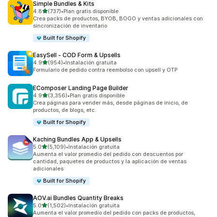
Simple Bundles & Kits
de 5 estrellas
4.8
(737)
•
Plan gratis disponible
737 reseñas en total
Crea packs de productos, BYOB, BOGO y ventas adicionales con
sincronización de inventario
Built for Shopify
EasySell ‑ COD Form & Upsells
de 5 estrellas
4.9
(954)
•
Instalación gratuita
954 reseñas en total
Formulario de pedido contra reembolso con upsell y OTP
EComposer Landing Page Builder
de 5 estrellas
4.9
(3,356)
•
Plan gratis disponible
3356 reseñas en total
Crea páginas para vender más, desde páginas de inicio, de
productos, de blogs, etc.
Built for Shopify
Kaching Bundles App & Upsells
de 5 estrellas
5.0
(5,109)
•
Instalación gratuita
5109 reseñas en total
Aumenta el valor promedio del pedido con descuentos por
cantidad, paquetes de productos y la aplicación de ventas
adicionales
Built for Shopify
AOV.ai Bundles Quantity Breaks
de 5 estrellas
5.0
(1,502)
•
Instalación gratuita
1502 reseñas en total
Aumenta el valor promedio del pedido con packs de productos,