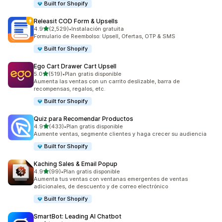
Built for Shopify
Releasit COD Form & Upsells
de 5 estrellas
4.9
(2,529)
•
Instalación gratuita
2529 reseñas en total
Formulario de Reembolso: Upsell, Ofertas, OTP & SMS
Built for Shopify
Ego Cart Drawer Cart Upsell
de 5 estrellas
5.0
(519)
•
Plan gratis disponible
519 reseñas en total
Aumenta las ventas con un carrito deslizable, barra de
recompensas, regalos, etc.
Built for Shopify
Quiz para Recomendar Productos
de 5 estrellas
4.9
(433)
•
Plan gratis disponible
433 reseñas en total
Aumente ventas, segmente clientes y haga crecer su audiencia
Built for Shopify
Kaching Sales & Email Popup
de 5 estrellas
4.9
(99)
•
Plan gratis disponible
99 reseñas en total
Aumenta tus ventas con ventanas emergentes de ventas
adicionales, de descuento y de correo electrónico
Built for Shopify
SmartBot: Leading AI Chatbot