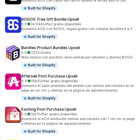
Aumenta AOV con cajón de carrito upsells & sticky add to cart
Built for Shopify
BOGOS: Free Gift Bundle Upsell
de 5 estrellas
5.0
(4,046)
•
Plan gratis disponible
4046 reseñas en total
Aumenta AOV con BOGO, regalo gratis con compra, bundles X a Y
Built for Shopify
Bundlex Product Bundles Upsell
de 5 estrellas
5.0
(122)
•
Gratis
122 reseñas en total
Más ventas con bundles, descuentos por volumen y ofertas BOGO
Built for Shopify
Aftersell Post Purchase Upsell
de 5 estrellas
4.8
(884)
•
Plan gratis disponible
884 reseñas en total
Aumenta el valor promedio del pedido con ventas adicionales en el
pago en un clic y ofertas en la página de agradecimiento
Built for Shopify
Kaching Post Purchase Upsell
de 5 estrellas
5.0
(287)
•
Plan gratis disponible
287 reseñas en total
Aumenta el AOV mediante ventas adicionales con 1 clic en el pago
y ofertas en la página de agradecimiento
Built for Shopify