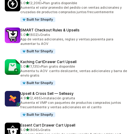
de 5 estrellas
5.0
(2,206)
•
Plan gratis disponible
2206 reseñas en total
Aumenta el valor promedio del pedido con ventas adicionales y
cruzadas de productos comprados juntos frecuentemente
Built for Shopify
SMART Checkout Rules & Upsells
de 5 estrellas
5.0
(602)
•
Gratis
602 reseñas en total
App de ventas adicionales, reglas y ventas posventa para
aumentar tu AOV
Built for Shopify
Kaching CartDrawer Cart Upsell
de 5 estrellas
5.0
(1,135)
•
Plan gratis disponible
1135 reseñas en total
Aumenta tu AOV: carrito deslizante, ventas adicionales y barra de
envío gratis
Built for Shopify
Upsell & Cross Sell — Selleasy
de 5 estrellas
4.9
(2,485)
•
Instalación gratuita
2485 reseñas en total
Aumenta el VMP con paquetes de productos comprados juntos
frecuentemente y ventas adicionales en el carrito
Built for Shopify
Essent Cart Drawer Cart Upsell
de 5 estrellas
5.0
(806)
•
Gratis
806 reseñas en total