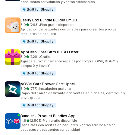
descuentos por volumen y ventas adicionales
Built for Shopify
Easify Box Bundle Builder BYOB
de 5 estrellas
5.0
(263)
•
Plan gratis disponible
263 reseñas en total
Aplicación de paquetes combinables para crear tus propios
productos en paquete
Built for Shopify
AppHero: Free Gifts BOGO Offer
de 5 estrellas
5.0
(328)
•
Gratis
328 reseñas en total
Agrega automáticamente regalos por compra: GWP, BOGO y
compra X y lleva Y
Built for Shopify
AOV.ai Cart Drawer Cart Upsell
de 5 estrellas
5.0
(777)
•
Instalación gratuita
777 reseñas en total
Cajón del carrito deslizante con ventas adicionales, carrito fijo y
envío gratis
Built for Shopify
Bundler ‑ Product Bundles App
de 5 estrellas
4.9
(2,501)
•
Plan gratis disponible
2501 reseñas en total
Gana más con ofertas de paquetes, ventas adicionales de
paquetes y descuentos por cantidad