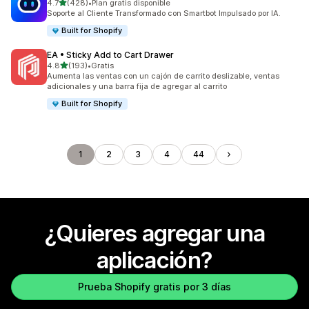
de 5 estrellas
4.7
(428)
•
Plan gratis disponible
428 reseñas en total
Soporte al Cliente Transformado con Smartbot Impulsado por IA.
Built for Shopify
EA • Sticky Add to Cart Drawer
de 5 estrellas
4.8
(193)
•
Gratis
193 reseñas en total
Aumenta las ventas con un cajón de carrito deslizable, ventas
adicionales y una barra fija de agregar al carrito
Built for Shopify
1
2
3
4
44
¿Quieres agregar una
aplicación?
Prueba Shopify gratis por 3 días