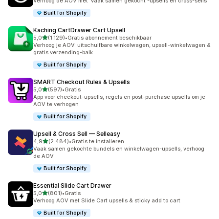
Verhoog de AOV met 'vaak samen gekocht'-upsells en cross-sells
Built for Shopify
Kaching CartDrawer Cart Upsell
van 5 sterren
5,0
(1.129)
•
Gratis abonnement beschikbaar
1129 recensies in totaal
Verhoog je AOV: uitschuifbare winkelwagen, upsell-winkelwagen &
gratis verzending-balk
Built for Shopify
SMART Checkout Rules & Upsells
van 5 sterren
5,0
(597)
•
Gratis
597 recensies in totaal
App voor checkout-upsells, regels en post-purchase upsells om je
AOV te verhogen
Built for Shopify
Upsell & Cross Sell — Selleasy
van 5 sterren
4,9
(2.484)
•
Gratis te installeren
2484 recensies in totaal
Vaak samen gekochte bundels en winkelwagen-upsells, verhoog
de AOV
Built for Shopify
Essential Slide Cart Drawer
van 5 sterren
5,0
(801)
•
Gratis
801 recensies in totaal
Verhoog AOV met Slide Cart upsells & sticky add to cart
Built for Shopify