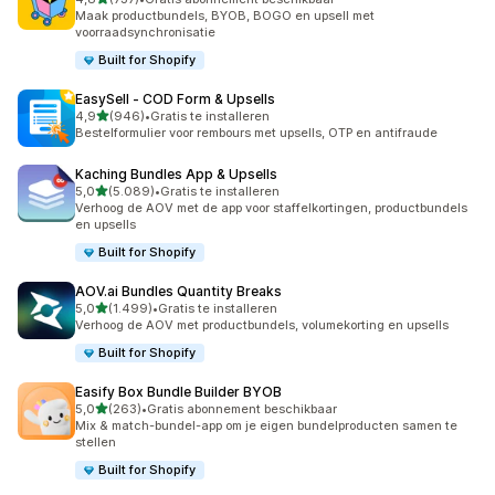
737 recensies in totaal
Maak productbundels, BYOB, BOGO en upsell met
voorraadsynchronisatie
Built for Shopify
EasySell ‑ COD Form & Upsells
van 5 sterren
4,9
(946)
•
Gratis te installeren
946 recensies in totaal
Bestelformulier voor rembours met upsells, OTP en antifraude
Kaching Bundles App & Upsells
van 5 sterren
5,0
(5.089)
•
Gratis te installeren
5089 recensies in totaal
Verhoog de AOV met de app voor staffelkortingen, productbundels
en upsells
Built for Shopify
AOV.ai Bundles Quantity Breaks
van 5 sterren
5,0
(1.499)
•
Gratis te installeren
1499 recensies in totaal
Verhoog de AOV met productbundels, volumekorting en upsells
Built for Shopify
Easify Box Bundle Builder BYOB
van 5 sterren
5,0
(263)
•
Gratis abonnement beschikbaar
263 recensies in totaal
Mix & match-bundel-app om je eigen bundelproducten samen te
stellen
Built for Shopify