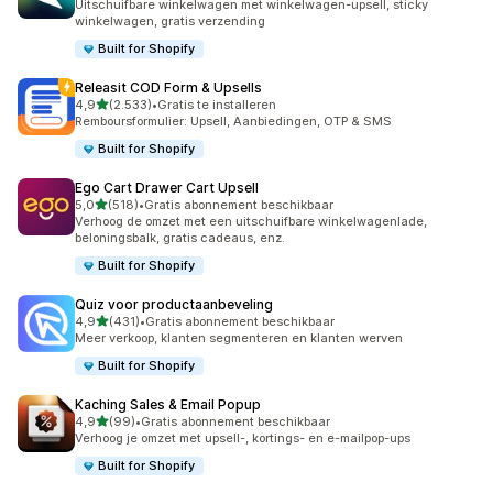
Uitschuifbare winkelwagen met winkelwagen-upsell, sticky
winkelwagen, gratis verzending
Built for Shopify
Releasit COD Form & Upsells
van 5 sterren
4,9
(2.533)
•
Gratis te installeren
2533 recensies in totaal
Remboursformulier: Upsell, Aanbiedingen, OTP & SMS
Built for Shopify
Ego Cart Drawer Cart Upsell
van 5 sterren
5,0
(518)
•
Gratis abonnement beschikbaar
518 recensies in totaal
Verhoog de omzet met een uitschuifbare winkelwagenlade,
beloningsbalk, gratis cadeaus, enz.
Built for Shopify
Quiz voor productaanbeveling
van 5 sterren
4,9
(431)
•
Gratis abonnement beschikbaar
431 recensies in totaal
Meer verkoop, klanten segmenteren en klanten werven
Built for Shopify
Kaching Sales & Email Popup
van 5 sterren
4,9
(99)
•
Gratis abonnement beschikbaar
99 recensies in totaal
Verhoog je omzet met upsell-, kortings- en e-mailpop-ups
Built for Shopify