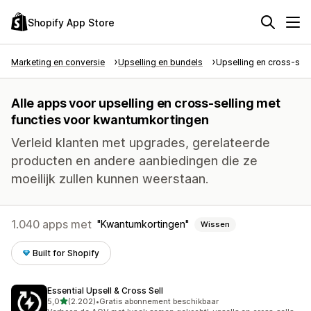
Shopify App Store
Marketing en conversie
Upselling en bundels
Upselling en cross-sell
Alle apps voor upselling en cross-selling met
functies voor kwantumkortingen
Verleid klanten met upgrades, gerelateerde
producten en andere aanbiedingen die ze
moeilijk zullen kunnen weerstaan.
1.040 apps met
Kwantumkortingen
Wissen
Built for Shopify
Essential Upsell & Cross Sell
van 5 sterren
5,0
(2.202)
•
Gratis abonnement beschikbaar
2202 recensies in totaal