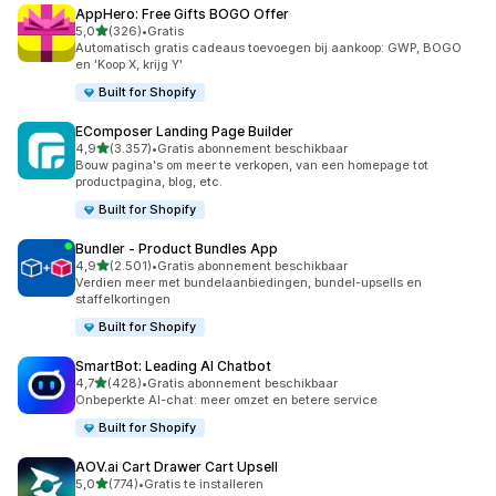
AppHero: Free Gifts BOGO Offer
van 5 sterren
5,0
(326)
•
Gratis
326 recensies in totaal
Automatisch gratis cadeaus toevoegen bij aankoop: GWP, BOGO
en 'Koop X, krijg Y'
Built for Shopify
EComposer Landing Page Builder
van 5 sterren
4,9
(3.357)
•
Gratis abonnement beschikbaar
3357 recensies in totaal
Bouw pagina's om meer te verkopen, van een homepage tot
productpagina, blog, etc.
Built for Shopify
Bundler ‑ Product Bundles App
van 5 sterren
4,9
(2.501)
•
Gratis abonnement beschikbaar
2501 recensies in totaal
Verdien meer met bundelaanbiedingen, bundel-upsells en
staffelkortingen
Built for Shopify
SmartBot: Leading AI Chatbot
van 5 sterren
4,7
(428)
•
Gratis abonnement beschikbaar
428 recensies in totaal
Onbeperkte AI-chat: meer omzet en betere service
Built for Shopify
AOV.ai Cart Drawer Cart Upsell
van 5 sterren
5,0
(774)
•
Gratis te installeren
774 recensies in totaal