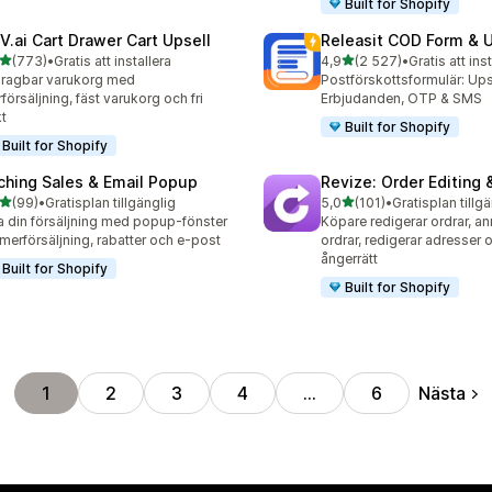
Built for Shopify
V.ai Cart Drawer Cart Upsell
Releasit COD Form & U
av 5 stjärnor
av 5 stjärnor
(773)
•
Gratis att installera
4,9
(2 527)
•
Gratis att ins
 recensioner totalt
2527 recensioner totalt
ragbar varukorg med
Postförskottsformulär: Ups
försäljning, fäst varukorg och fri
Erbjudanden, OTP & SMS
kt
Built for Shopify
Built for Shopify
ching Sales & Email Popup
Revize: Order Editing 
av 5 stjärnor
av 5 stjärnor
(99)
•
Gratisplan tillgänglig
5,0
(101)
•
Gratisplan tillg
recensioner totalt
101 recensioner totalt
 din försäljning med popup-fönster
Köpare redigerar ordrar, an
 merförsäljning, rabatter och e-post
ordrar, redigerar adresser 
ångerrätt
Built for Shopify
Built for Shopify
Nästa
1
2
3
4
…
6