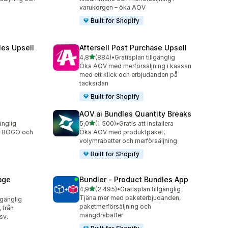
varukorgen – öka AOV
Built for Shopify
les Upsell
Aftersell Post Purchase Upsell
av 5 stjärnor
4,8
(884)
•
Gratisplan tillgänglig
884 recensioner totalt
Öka AOV med merförsäljning i kassan
med ett klick och erbjudanden på
tacksidan
Built for Shopify
AOV.ai Bundles Quantity Breaks
av 5 stjärnor
änglig
5,0
(1 500)
•
Gratis att installera
1500 recensioner totalt
, BOGO och
Öka AOV med produktpaket,
volymrabatter och merförsäljning
Built for Shopify
age
Bundler ‑ Product Bundles App
av 5 stjärnor
4,9
(2 495)
•
Gratisplan tillgänglig
2495 recensioner totalt
Tjäna mer med paketerbjudanden,
lgänglig
paketmerförsäljning och
, från
mängdrabatter
sv.