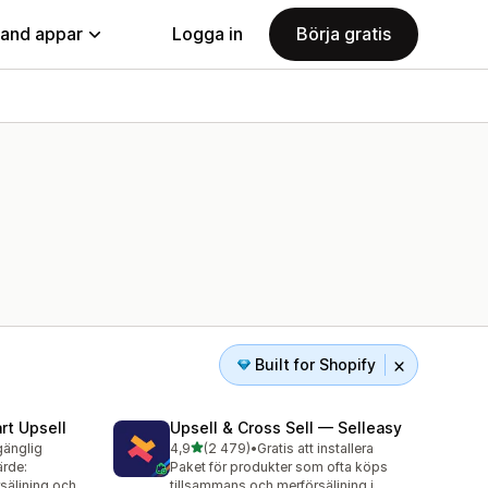
land appar
Logga in
Börja gratis
Built for Shopify
rt Upsell
Upsell & Cross Sell — Selleasy
av 5 stjärnor
lgänglig
4,9
(2 479)
•
Gratis att installera
2479 recensioner totalt
ärde:
Paket för produkter som ofta köps
säljning och
tillsammans och merförsäljning i