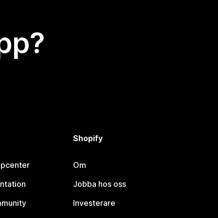
app?
Shopify
lpcenter
Om
ntation
Jobba hos oss
mmunity
Investerare