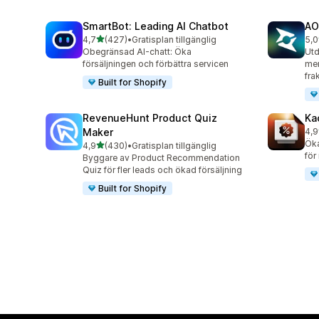
SmartBot: Leading AI Chatbot
AO
av 5 stjärnor
4,7
(427)
•
Gratisplan tillgänglig
5,0
427 recensioner totalt
773
Obegränsad AI-chatt: Öka
Utd
försäljningen och förbättra servicen
mer
fra
Built for Shopify
RevenueHunt Product Quiz
Ka
Maker
4,9
99 
Öka
av 5 stjärnor
4,9
(430)
•
Gratisplan tillgänglig
430 recensioner totalt
för
Byggare av Product Recommendation
Quiz för fler leads och ökad försäljning
Built for Shopify