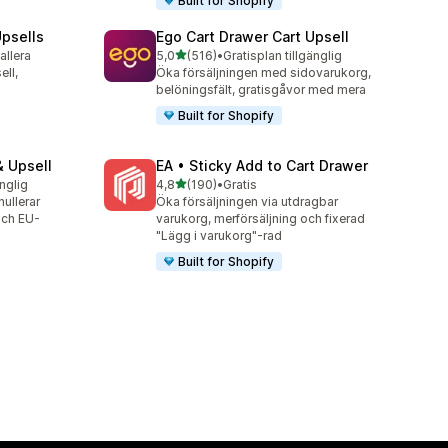
Built for Shopify
psells
Ego Cart Drawer Cart Upsell
av 5 stjärnor
tallera
5,0
(516)
•
Gratisplan tillgänglig
516 recensioner totalt
ell,
Öka försäljningen med sidovarukorg,
belöningsfält, gratisgåvor med mera
Built for Shopify
& Upsell
EA • Sticky Add to Cart Drawer
av 5 stjärnor
änglig
4,8
(190)
•
Gratis
190 recensioner totalt
nullerar
Öka försäljningen via utdragbar
och EU-
varukorg, merförsäljning och fixerad
"Lägg i varukorg"-rad
Built for Shopify