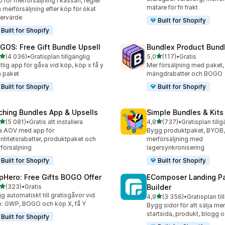
 för merförsäljning i kassan, regler
mätare för fri frakt
 merförsäljning efter köp för ökat
ervärde
Built for Shopify
Built for Shopify
GOS: Free Gift Bundle Upsell
Bundlex Product Bund
av 5 stjärnor
av 5 stjärnor
(4 036)
•
Gratisplan tillgänglig
5,0
(117)
•
Gratis
6 recensioner totalt
117 recensioner totalt
itlig app för gåva vid köp, köp x få y
Mer försäljning med paket,
 paket
mängdrabatter och BOGO
Built for Shopify
Built for Shopify
ching Bundles App & Upsells
Simple Bundles & Kits
av 5 stjärnor
av 5 stjärnor
(5 081)
•
Gratis att installera
4,8
(737)
•
Gratisplan tillg
1 recensioner totalt
737 recensioner totalt
a AOV med app för
Bygg produktpaket, BYOB
ntitetsrabatter, produktpaket och
merförsäljning med
försäljning
lagersynkronisering
Built for Shopify
Built for Shopify
pHero: Free Gifts BOGO Offer
EComposer Landing P
av 5 stjärnor
(323)
•
Gratis
Builder
 recensioner totalt
g automatiskt till gratisgåvor vid
av 5 stjärnor
4,9
(3 356)
•
Gratisplan til
3356 recensioner totalt
: GWP, BOGO och köp X, få Y
Bygg sidor för att sälja mer
startsida, produkt, blogg o
Built for Shopify