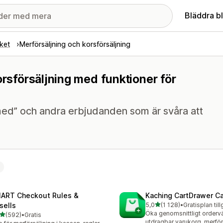
Bläddra b
ket
Merförsäljning och korsförsäljning
orsförsäljning med funktioner för
ed” och andra erbjudanden som är svåra att
ART Checkout Rules &
Kaching CartDrawer Ca
av 5 stjärnor
sells
5,0
(1 128)
•
Gratisplan til
1128 recensioner totalt
Öka genomsnittligt orderv
av 5 stjärnor
(592)
•
Gratis
 recensioner totalt
utdragbar varukorg, merför