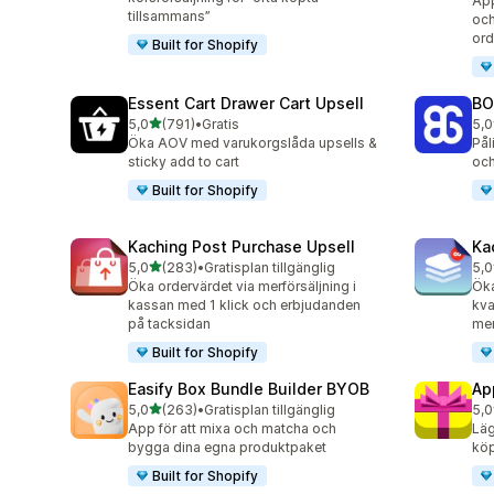
App
tillsammans”
och
ord
Built for Shopify
Essent Cart Drawer Cart Upsell
BO
av 5 stjärnor
5,0
(791)
•
Gratis
5,0
791 recensioner totalt
403
Öka AOV med varukorgslåda upsells &
Pål
sticky add to cart
och
Built for Shopify
Kaching Post Purchase Upsell
Ka
av 5 stjärnor
5,0
(283)
•
Gratisplan tillgänglig
5,0
283 recensioner totalt
508
Öka ordervärdet via merförsäljning i
Ök
kassan med 1 klick och erbjudanden
kva
på tacksidan
mer
Built for Shopify
Easify Box Bundle Builder BYOB
Ap
av 5 stjärnor
5,0
(263)
•
Gratisplan tillgänglig
5,0
263 recensioner totalt
323
App för att mixa och matcha och
Läg
bygga dina egna produktpaket
köp
Built for Shopify