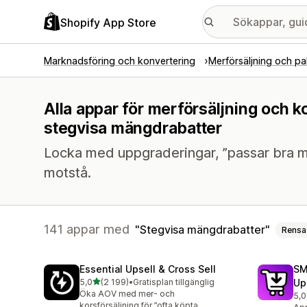
Shopify App Store
Marknadsföring och konvertering
Merförsäljning och pa
Alla appar för merförsäljning och k
stegvisa mängdrabatter
Locka med uppgraderingar, ”passar bra m
motstå.
141 appar med
Stegvisa mängdrabatter
Rensa
Essential Upsell & Cross Sell
SM
av 5 stjärnor
5,0
(2 199)
•
Gratisplan tillgänglig
Up
2199 recensioner totalt
Öka AOV med mer- och
5,0
592
korsförsäljning för ”ofta köpta