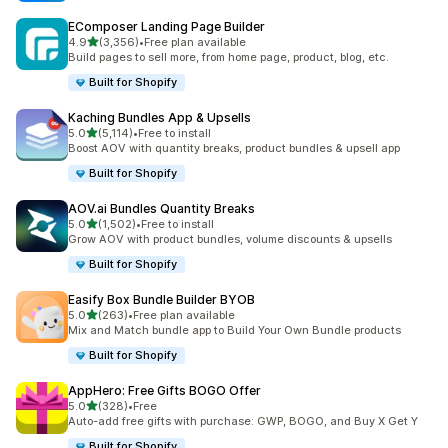
EComposer Landing Page Builder
เต็ม 5 ดาว
4.9
(3,356)
•
Free plan available
ทั้งหมด 3356 รีวิว
Build pages to sell more, from home page, product, blog, etc.
Built for Shopify
Kaching Bundles App & Upsells
เต็ม 5 ดาว
5.0
(5,114)
•
Free to install
ทั้งหมด 5114 รีวิว
Boost AOV with quantity breaks, product bundles & upsell app
Built for Shopify
AOV.ai Bundles Quantity Breaks
เต็ม 5 ดาว
5.0
(1,502)
•
Free to install
ทั้งหมด 1502 รีวิว
Grow AOV with product bundles, volume discounts & upsells
Built for Shopify
Easify Box Bundle Builder BYOB
เต็ม 5 ดาว
5.0
(263)
•
Free plan available
ทั้งหมด 263 รีวิว
Mix and Match bundle app to Build Your Own Bundle products
Built for Shopify
AppHero: Free Gifts BOGO Offer
เต็ม 5 ดาว
5.0
(328)
•
Free
ทั้งหมด 328 รีวิว
Auto-add free gifts with purchase: GWP, BOGO, and Buy X Get Y
Built for Shopify