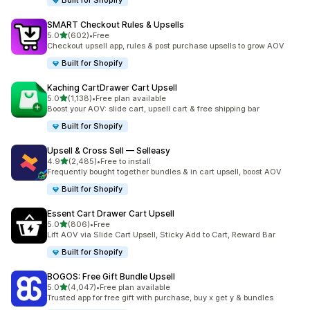
Built for Shopify
SMART Checkout Rules & Upsells
เต็ม 5 ดาว
5.0
(602)
•
Free
ทั้งหมด 602 รีวิว
Checkout upsell app, rules & post purchase upsells to grow AOV
Built for Shopify
Kaching CartDrawer Cart Upsell
เต็ม 5 ดาว
5.0
(1,138)
•
Free plan available
ทั้งหมด 1138 รีวิว
Boost your AOV: slide cart, upsell cart & free shipping bar
Built for Shopify
Upsell & Cross Sell — Selleasy
เต็ม 5 ดาว
4.9
(2,485)
•
Free to install
ทั้งหมด 2485 รีวิว
Frequently bought together bundles & in cart upsell, boost AOV
Built for Shopify
Essent Cart Drawer Cart Upsell
เต็ม 5 ดาว
5.0
(806)
•
Free
ทั้งหมด 806 รีวิว
Lift AOV via Slide Cart Upsell, Sticky Add to Cart, Reward Bar
Built for Shopify
BOGOS: Free Gift Bundle Upsell
เต็ม 5 ดาว
5.0
(4,047)
•
Free plan available
ทั้งหมด 4047 รีวิว
Trusted app for free gift with purchase, buy x get y & bundles