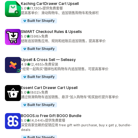
Kaching CartDrawer Cart Upsell
星（满分 5 星）
5.0
(1,130)
•
提供免费套餐
总共 1130 条评论
提高客单价：滑动购物车、追加销售购物车和免邮栏
Built for Shopify
SMART Checkout Rules & Upsells
星（满分 5 星）
5.0
(598)
•
免费
总共 598 条评论
结账追加销售应用、规则和结账后追加销售，提高客单价
Built for Shopify
Upsell & Cross Sell — Selleasy
星（满分 5 星）
4.9
(2,485)
•
免费安装
总共 2485 条评论
“经常一起购买”捆绑包和购物车内追加销售，可提高客单价
Built for Shopify
Essent Cart Drawer Cart Upsell
星（满分 5 星）
5.0
(802)
•
免费
总共 802 条评论
通过侧滑购物车追加销售、悬浮“加入购物车”和奖励栏提升客单价
Built for Shopify
BOGOS.io Free Gift BOGO Bundle
星（满分 5 星）
5.0
(4,044)
•
提供免费套餐
总共 4044 条评论
深受商家信赖的促销应用 free gift with purchase, buy x get y, bundle-
deals
Built for Shopify