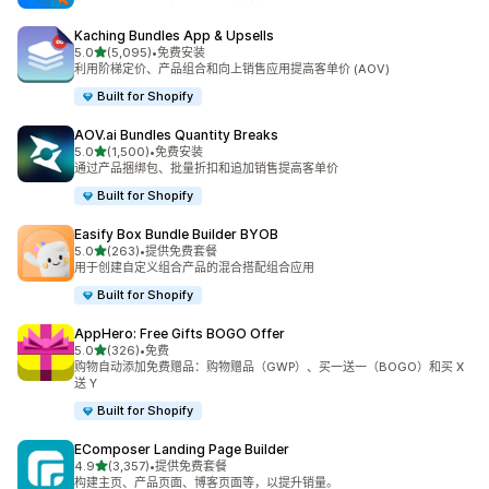
Kaching Bundles App & Upsells
星（满分 5 星）
5.0
(5,095)
•
免费安装
总共 5095 条评论
利用阶梯定价、产品组合和向上销售应用提高客单价 (AOV)
Built for Shopify
AOV.ai Bundles Quantity Breaks
星（满分 5 星）
5.0
(1,500)
•
免费安装
总共 1500 条评论
通过产品捆绑包、批量折扣和追加销售提高客单价
Built for Shopify
Easify Box Bundle Builder BYOB
星（满分 5 星）
5.0
(263)
•
提供免费套餐
总共 263 条评论
用于创建自定义组合产品的混合搭配组合应用
Built for Shopify
AppHero: Free Gifts BOGO Offer
星（满分 5 星）
5.0
(326)
•
免费
总共 326 条评论
购物自动添加免费赠品：购物赠品（GWP）、买一送一（BOGO）和买 X
送 Y
Built for Shopify
EComposer Landing Page Builder
星（满分 5 星）
4.9
(3,357)
•
提供免费套餐
总共 3357 条评论
构建主页、产品页面、博客页面等，以提升销量。