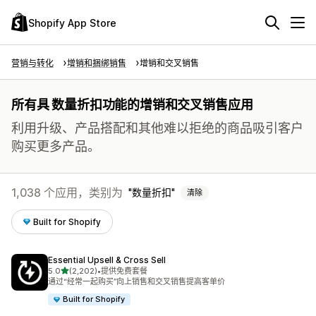
Shopify App Store
营销与转化
增销和捆绑销售
增销和交叉销售
所有具 数量折扣功能的增销和交叉销售应用
利用升级、产品搭配和其他难以拒绝的商品吸引客户
购买更多产品。
1,038 个应用，类别为
数量折扣
清除
Built for Shopify
Essential Upsell & Cross Sell
星（满分 5 星）
5.0
(2,202)
•
提供免费套餐
总共 2202 条评论
通过“经常一起购买”向上销售和交叉销售提高客单价
Built for Shopify