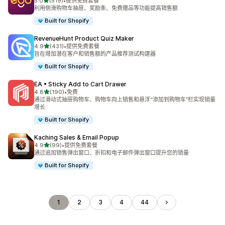
星（满分 5 星）
5.0
(519)
•
提供免费套餐
总共 519 条评论
利用侧滑购物车抽屉、奖励条、免费赠品等功能提高销售额
Built for Shopify
RevenueHunt Product Quiz Maker
星（满分 5 星）
4.9
(431)
•
提供免费套餐
总共 431 条评论
旨在增加潜在客户和销售额的产品推荐测试构建器
Built for Shopify
EA • Sticky Add to Cart Drawer
星（满分 5 星）
4.8
(190)
•
免费
总共 190 条评论
通过滑动式抽屉购物车、购物车向上销售和悬浮“添加到购物车”栏实现销量
增长
Built for Shopify
Kaching Sales & Email Popup
星（满分 5 星）
4.9
(99)
•
提供免费套餐
总共 99 条评论
通过追加销售弹出窗口、折扣和电子邮件弹出窗口提升您的销量
Built for Shopify
1
2
3
4
44