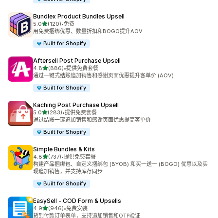
Bundlex Product Bundles Upsell
星（满分 5 星）
5.0
(120)
•
免费
总共 120 条评论
用免费捆绑优惠、数量折扣和BOGO提升AOV
Built for Shopify
Aftersell Post Purchase Upsell
星（满分 5 星）
4.8
(886)
•
提供免费套餐
总共 886 条评论
通过一键式结账追加销售和感谢页面优惠提升客单价 (AOV)
Built for Shopify
Kaching Post Purchase Upsell
星（满分 5 星）
5.0
(283)
•
提供免费套餐
总共 283 条评论
通过结账一键追加销售和感谢页面优惠提高客单价
Built for Shopify
Simple Bundles & Kits
星（满分 5 星）
4.8
(737)
•
提供免费套餐
总共 737 条评论
构建产品捆绑包、自定义捆绑包 (BYOB) 和买一送一 (BOGO) 优惠以及实
现追加销售，并支持库存同步
Built for Shopify
EasySell ‑ COD Form & Upsells
星（满分 5 星）
4.9
(946)
•
免费安装
总共 946 条评论
货到付款订单表单，支持追加销售和OTP验证