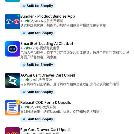
Built for Shopify
Bundler ‑ Product Bundles App
星（满分 5 星）
4.9
(2,504)
•
提供免费套餐
总共 2504 条评论
通过捆绑包优惠、捆绑包追加销售和数量阶梯赚取更多收益
Built for Shopify
SmartBot: Leading AI Chatbot
星（满分 5 星）
4.7
(428)
•
提供免费套餐
总共 428 条评论
电商大型AI模型，自主学习并自动发起智能邀请，通过个性化售前和售后服
务提升销售和客户满意度
Built for Shopify
AOV.ai Cart Drawer Cart Upsell
星（满分 5 星）
5.0
(775)
•
免费安装
总共 775 条评论
带有购物车追加销售、悬浮购物车和免运费功能的滑动式购物车抽屉
Built for Shopify
Releasit COD Form & Upsells
星（满分 5 星）
4.9
(2,533)
•
免费安装
总共 2533 条评论
货到付款表单：通过Upsell、优惠、OTP和短信增加销售
Built for Shopify
Ego Cart Drawer Cart Upsell