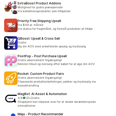
ExtraBoost Product Addons
Mulighed for gratis prøveperiode
Vis kollektionsprodukter som tilføjelser.
Priority Free Shipping Upsell
Fra $49 pr. måned
Vis status for fragtmålet, og foreslå produkter at tilføje.
QBoost: Upsell & Cross Sell
Gratis
Øg din AOV med anbefalede opsalg og krydssalg
PostPop ‑ Post Purchase Upsell
Gratis abonnement tilgængeligt
Nemme tilbud og mersalg efter købet for at øge din AOV.
Rocket: Custom Product Pairs
Gratis abonnement tilgængeligt
Tilpassede produktanbefalinger, pakker og krydssalg via
massehandling
MagBot: AI Assist & Automation
ud af 5 stjerner
4,8
(2)
•
Gratis
2 anmeldelser i alt
Shopejere kan tilpasse svar for at skabe skræddersyede
interaktioner.
Meja ‑ Product Recommender