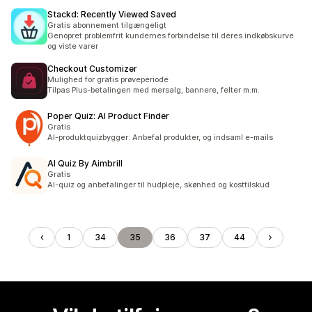
Stackd: Recently Viewed Saved
Gratis abonnement tilgængeligt
Genopret problemfrit kundernes forbindelse til deres indkøbskurve
og viste varer
Checkout Customizer
Mulighed for gratis prøveperiode
Tilpas Plus-betalingen med mersalg, bannere, felter m.m.
Poper Quiz: AI Product Finder
Gratis
AI-produktquizbygger: Anbefal produkter, og indsaml e-mails
AI Quiz By Aimbrill
Gratis
AI-quiz og anbefalinger til hudpleje, skønhed og kosttilskud
1
34
35
36
37
44