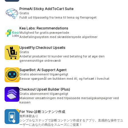
PrimeAI Sticky AddToCart Suite
Gratis
Fuldt ud tilpasselig fra tema til tema og flersproget
Kea Labs: Recommendations
Mulighed for gratis prøveperiode
Anbefalingssystem med skræddersyede algoritmer
UpsellFly:Checkout Upsells
Gratis
Anbefal produkter til kunder ved betaling for at øge den
gennemsnitlige ordreværdi
SuperBot: AI Support Agent
Gratis abonnement tilgængeligt
Besvar spørgsmål om butikken med AI, og fortsæt i livechat
Checkout Upsell Builder (Plus)
Gratis abonnement tilgængeligt
Maksimer omsætningen med tilpassede mersalgskampagner ved
kassen
For You‑診断コンテンツ作成
無料体験あり
シンプルなステップで診断コンテンツ作成するアプリ。直感的な操作でユ
ーザーにあなたの商品をスムーズにご提案！