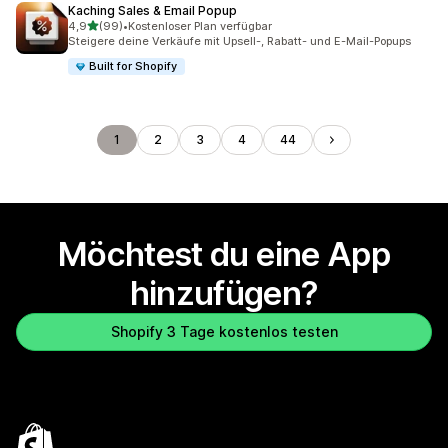
Kaching Sales & Email Popup
von 5 Sternen
4,9
(99)
•
Kostenloser Plan verfügbar
99 Rezensionen insgesamt
Steigere deine Verkäufe mit Upsell-, Rabatt- und E-Mail-Popups
Built for Shopify
1
2
3
4
44
Möchtest du eine App
hinzufügen?
Shopify 3 Tage kostenlos testen