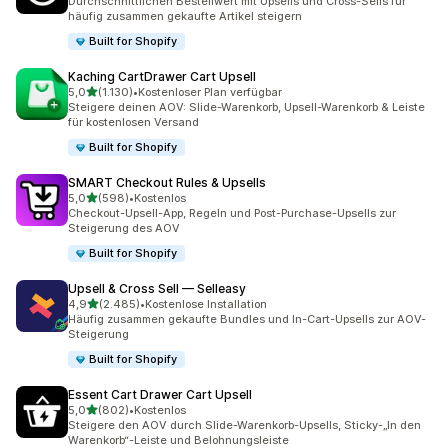
Durchschnittlichen Bestellwert mit Upsells und Cross-Sells für
häufig zusammen gekaufte Artikel steigern
Built for Shopify
Kaching CartDrawer Cart Upsell
von 5 Sternen
5,0
(1.130)
•
Kostenloser Plan verfügbar
1130 Rezensionen insgesamt
Steigere deinen AOV: Slide-Warenkorb, Upsell-Warenkorb & Leiste
für kostenlosen Versand
Built for Shopify
SMART Checkout Rules & Upsells
von 5 Sternen
5,0
(598)
•
Kostenlos
598 Rezensionen insgesamt
Checkout-Upsell-App, Regeln und Post-Purchase-Upsells zur
Steigerung des AOV
Built for Shopify
Upsell & Cross Sell — Selleasy
von 5 Sternen
4,9
(2.485)
•
Kostenlose Installation
2485 Rezensionen insgesamt
Häufig zusammen gekaufte Bundles und In-Cart-Upsells zur AOV-
Steigerung
Built for Shopify
Essent Cart Drawer Cart Upsell
von 5 Sternen
5,0
(802)
•
Kostenlos
802 Rezensionen insgesamt
Steigere den AOV durch Slide-Warenkorb-Upsells, Sticky-„In den
Warenkorb“-Leiste und Belohnungsleiste