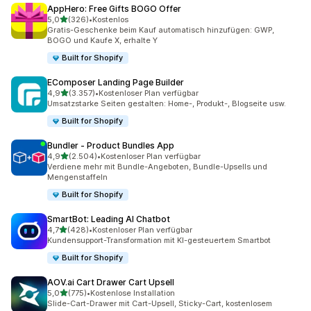
AppHero: Free Gifts BOGO Offer
von 5 Sternen
5,0
(326)
•
Kostenlos
326 Rezensionen insgesamt
Gratis-Geschenke beim Kauf automatisch hinzufügen: GWP,
BOGO und Kaufe X, erhalte Y
Built for Shopify
EComposer Landing Page Builder
von 5 Sternen
4,9
(3.357)
•
Kostenloser Plan verfügbar
3357 Rezensionen insgesamt
Umsatzstarke Seiten gestalten: Home-, Produkt-, Blogseite usw.
Built for Shopify
Bundler ‑ Product Bundles App
von 5 Sternen
4,9
(2.504)
•
Kostenloser Plan verfügbar
2504 Rezensionen insgesamt
Verdiene mehr mit Bundle-Angeboten, Bundle-Upsells und
Mengenstaffeln
Built for Shopify
SmartBot: Leading AI Chatbot
von 5 Sternen
4,7
(428)
•
Kostenloser Plan verfügbar
428 Rezensionen insgesamt
Kundensupport-Transformation mit KI-gesteuertem Smartbot
Built for Shopify
AOV.ai Cart Drawer Cart Upsell
von 5 Sternen
5,0
(775)
•
Kostenlose Installation
775 Rezensionen insgesamt
Slide-Cart-Drawer mit Cart-Upsell, Sticky-Cart, kostenlosem