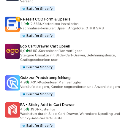
Versand
Built for Shopify
Releasit COD Form & Upsells
von 5 Sternen
4,9
(2.533)
•
Kostenlose Installation
2533 Rezensionen insgesamt
Nachnahme-Formular: Upsell, Angebote, OTP & SMS
Built for Shopify
Ego Cart Drawer Cart Upsell
von 5 Sternen
5,0
(519)
•
Kostenloser Plan verfügbar
519 Rezensionen insgesamt
Steigere Umsätze mit Slide-Cart-Drawer, Belohnungsleiste,
Gratisgeschenken usw.
Built for Shopify
Quiz zur Produktempfehlung
von 5 Sternen
4,9
(431)
•
Kostenloser Plan verfügbar
431 Rezensionen insgesamt
Verkäufe steigern, Kunden segmentieren und Anzahl steigern
Built for Shopify
EA • Sticky Add to Cart Drawer
von 5 Sternen
4,8
(190)
•
Kostenlos
190 Rezensionen insgesamt
Wachstum durch Slide-Cart-Drawer, Warenkorb-Upselling und
Sticky-Add-to-Cart-Leiste
Built for Shopify