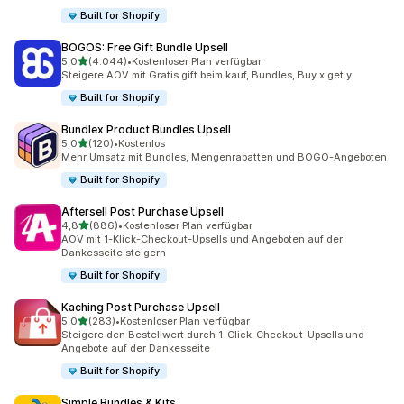
Built for Shopify
BOGOS: Free Gift Bundle Upsell
von 5 Sternen
5,0
(4.044)
•
Kostenloser Plan verfügbar
4044 Rezensionen insgesamt
Steigere AOV mit Gratis gift beim kauf, Bundles, Buy x get y
Built for Shopify
Bundlex Product Bundles Upsell
von 5 Sternen
5,0
(120)
•
Kostenlos
120 Rezensionen insgesamt
Mehr Umsatz mit Bundles, Mengenrabatten und BOGO-Angeboten
Built for Shopify
Aftersell Post Purchase Upsell
von 5 Sternen
4,8
(886)
•
Kostenloser Plan verfügbar
886 Rezensionen insgesamt
AOV mit 1-Klick-Checkout-Upsells und Angeboten auf der
Dankesseite steigern
Built for Shopify
Kaching Post Purchase Upsell
von 5 Sternen
5,0
(283)
•
Kostenloser Plan verfügbar
283 Rezensionen insgesamt
Steigere den Bestellwert durch 1-Click-Checkout-Upsells und
Angebote auf der Dankesseite
Built for Shopify
Simple Bundles & Kits