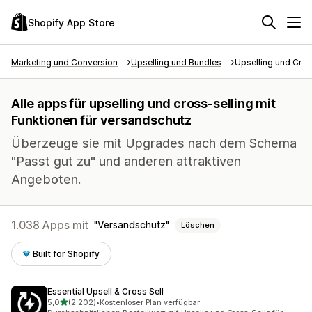
Shopify App Store
Marketing und Conversion
Upselling und Bundles
Upselling und Cros
Alle apps für upselling und cross-selling mit
Funktionen für versandschutz
Überzeuge sie mit Upgrades nach dem Schema
"Passt gut zu" und anderen attraktiven
Angeboten.
1.038 Apps mit
Versandschutz
Löschen
Built for Shopify
Essential Upsell & Cross Sell
von 5 Sternen
5,0
(2.202)
•
Kostenloser Plan verfügbar
2202 Rezensionen insgesamt