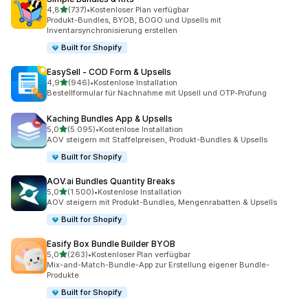
von 5 Sternen
4,8
(737)
•
Kostenloser Plan verfügbar
737 Rezensionen insgesamt
Produkt-Bundles, BYOB, BOGO und Upsells mit
Inventarsynchronisierung erstellen
Built for Shopify
EasySell ‑ COD Form & Upsells
von 5 Sternen
4,9
(946)
•
Kostenlose Installation
946 Rezensionen insgesamt
Bestellformular für Nachnahme mit Upsell und OTP-Prüfung
Kaching Bundles App & Upsells
von 5 Sternen
5,0
(5.095)
•
Kostenlose Installation
5095 Rezensionen insgesamt
AOV steigern mit Staffelpreisen, Produkt-Bundles & Upsells
Built for Shopify
AOV.ai Bundles Quantity Breaks
von 5 Sternen
5,0
(1.500)
•
Kostenlose Installation
1500 Rezensionen insgesamt
AOV steigern mit Produkt-Bundles, Mengenrabatten & Upsells
Built for Shopify
Easify Box Bundle Builder BYOB
von 5 Sternen
5,0
(263)
•
Kostenloser Plan verfügbar
263 Rezensionen insgesamt
Mix-and-Match-Bundle-App zur Erstellung eigener Bundle-
Produkte
Built for Shopify