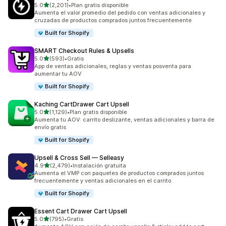
de 5 estrellas
5.0
(2,201)
•
Plan gratis disponible
2201 reseñas en total
Aumenta el valor promedio del pedido con ventas adicionales y
cruzadas de productos comprados juntos frecuentemente
Built for Shopify
SMART Checkout Rules & Upsells
de 5 estrellas
5.0
(593)
•
Gratis
593 reseñas en total
App de ventas adicionales, reglas y ventas posventa para
aumentar tu AOV
Built for Shopify
Kaching CartDrawer Cart Upsell
de 5 estrellas
5.0
(1,129)
•
Plan gratis disponible
1129 reseñas en total
Aumenta tu AOV: carrito deslizante, ventas adicionales y barra de
envío gratis
Built for Shopify
Upsell & Cross Sell — Selleasy
de 5 estrellas
4.9
(2,479)
•
Instalación gratuita
2479 reseñas en total
Aumenta el VMP con paquetes de productos comprados juntos
frecuentemente y ventas adicionales en el carrito
Built for Shopify
Essent Cart Drawer Cart Upsell
de 5 estrellas
5.0
(795)
•
Gratis
795 reseñas en total