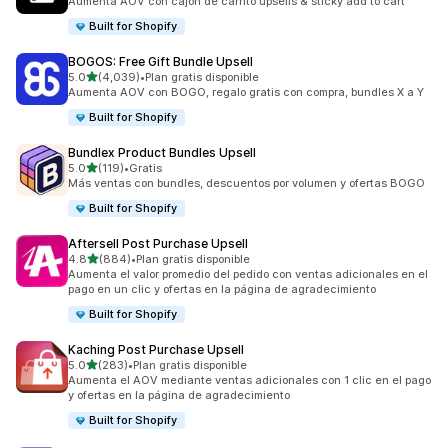
Aumenta AOV con cajón de carrito upsells & sticky add to cart
Built for Shopify
BOGOS: Free Gift Bundle Upsell
de 5 estrellas
5.0
(4,039)
•
Plan gratis disponible
4039 reseñas en total
Aumenta AOV con BOGO, regalo gratis con compra, bundles X a Y
Built for Shopify
Bundlex Product Bundles Upsell
de 5 estrellas
5.0
(119)
•
Gratis
119 reseñas en total
Más ventas con bundles, descuentos por volumen y ofertas BOGO
Built for Shopify
Aftersell Post Purchase Upsell
de 5 estrellas
4.8
(884)
•
Plan gratis disponible
884 reseñas en total
Aumenta el valor promedio del pedido con ventas adicionales en el
pago en un clic y ofertas en la página de agradecimiento
Built for Shopify
Kaching Post Purchase Upsell
de 5 estrellas
5.0
(283)
•
Plan gratis disponible
283 reseñas en total
Aumenta el AOV mediante ventas adicionales con 1 clic en el pago
y ofertas en la página de agradecimiento
Built for Shopify