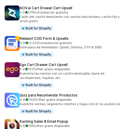
AOV.ai Cart Drawer Cart Upsell
de 5 estrellas
5.0
(774)
•
Instalación gratuita
774 reseñas en total
Cajón del carrito deslizante con ventas adicionales, carrito fijo y
envío gratis
Built for Shopify
Releasit COD Form & Upsells
de 5 estrellas
4.9
(2,532)
•
Instalación gratuita
2532 reseñas en total
Formulario de Reembolso: Upsell, Ofertas, OTP & SMS
Built for Shopify
Ego Cart Drawer Cart Upsell
de 5 estrellas
5.0
(517)
•
Plan gratis disponible
517 reseñas en total
Aumenta las ventas con un carrito deslizable, barra de
recompensas, regalos, etc.
Built for Shopify
Quiz para Recomendar Productos
de 5 estrellas
4.9
(430)
•
Plan gratis disponible
430 reseñas en total
Aumente ventas, segmente clientes y haga crecer su audiencia
Built for Shopify
Kaching Sales & Email Popup
de 5 estrellas
4.9
(99)
•
Plan gratis disponible
99 reseñas en total