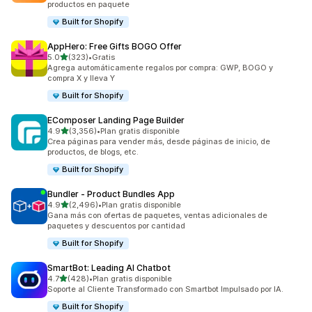
productos en paquete
Built for Shopify
AppHero: Free Gifts BOGO Offer
de 5 estrellas
5.0
(323)
•
Gratis
323 reseñas en total
Agrega automáticamente regalos por compra: GWP, BOGO y
compra X y lleva Y
Built for Shopify
EComposer Landing Page Builder
de 5 estrellas
4.9
(3,356)
•
Plan gratis disponible
3356 reseñas en total
Crea páginas para vender más, desde páginas de inicio, de
productos, de blogs, etc.
Built for Shopify
Bundler ‑ Product Bundles App
de 5 estrellas
4.9
(2,496)
•
Plan gratis disponible
2496 reseñas en total
Gana más con ofertas de paquetes, ventas adicionales de
paquetes y descuentos por cantidad
Built for Shopify
SmartBot: Leading AI Chatbot
de 5 estrellas
4.7
(428)
•
Plan gratis disponible
428 reseñas en total
Soporte al Cliente Transformado con Smartbot Impulsado por IA.
Built for Shopify