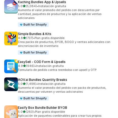
Kaching Bundles App & Upsells
de 5 estrellas
5.0
(5,084)
•
Instalación gratuita
5084 reseñas en total
Aumenta el valor promedio del pedido con descuentos por
cantidad, paquetes de productos y la aplicación de ventas
adicionales
Built for Shopify
Simple Bundles & Kits
de 5 estrellas
4.8
(737)
•
Plan gratis disponible
737 reseñas en total
Crea packs de productos, BYOB, BOGO y ventas adicionales con
sincronización de inventario
Built for Shopify
EasySell ‑ COD Form & Upsells
de 5 estrellas
4.9
(946)
•
Instalación gratuita
946 reseñas en total
Formulario de pedido contra reembolso con upsell y OTP
AOV.ai Bundles Quantity Breaks
de 5 estrellas
5.0
(1,498)
•
Instalación gratuita
1498 reseñas en total
Aumenta el valor promedio del pedido con packs de productos,
descuentos por volumen y ventas adicionales
Built for Shopify
Easify Box Bundle Builder BYOB
de 5 estrellas
5.0
(263)
•
Plan gratis disponible
263 reseñas en total
Aplicación de paquetes combinables para crear tus propios