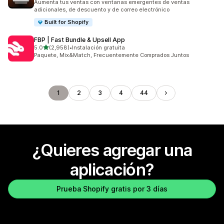
Aumenta tus ventas con ventanas emergentes de ventas
adicionales, de descuento y de correo electrónico
Built for Shopify
FBP | Fast Bundle & Upsell App
de 5 estrellas
5.0
(2,958)
•
Instalación gratuita
2958 reseñas en total
Paquete, Mix&Match, Frecuentemente Comprados Juntos
1
2
3
4
44
¿Quieres agregar una
aplicación?
Prueba Shopify gratis por 3 días