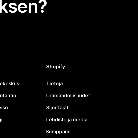
uksen?
Shopify
jekeskus
Tietoja
ntaatio
Uramahdollisuudet
eisö
Sijoittajat
i
Lehdistö ja media
Kumppanit