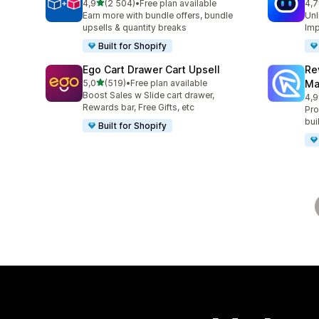
/ 5 tähteä
4,9
(2 504)
•
Free plan available
4,7
2504 arvostelua yhteensä
428
Earn more with bundle offers, bundle
Unl
upsells & quantity breaks
Imp
Built for Shopify
Ego Cart Drawer Cart Upsell
Re
/ 5 tähteä
5,0
(519)
•
Free plan available
Ma
519 arvostelua yhteensä
Boost Sales w Slide cart drawer,
4,9
431
Rewards bar, Free Gifts, etc
Pro
bui
Built for Shopify