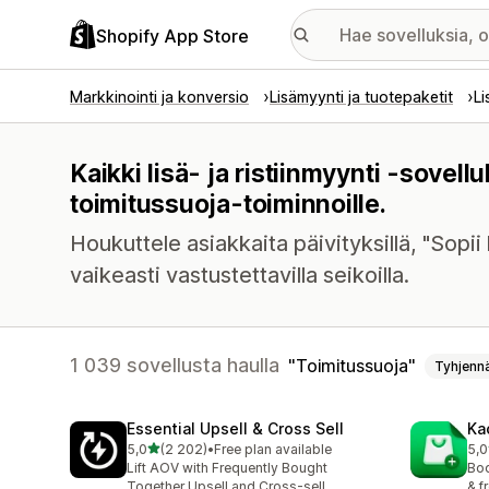
Shopify App Store
Markkinointi ja konversio
Lisämyynti ja tuotepaketit
Li
Kaikki lisä- ja ristiinmyynti -sovel
toimitussuoja-toiminnoille.
Houkuttele asiakkaita päivityksillä, "Sopii 
vaikeasti vastustettavilla seikoilla.
1 039 sovellusta haulla
Toimitussuoja
Tyhjenn
Essential Upsell & Cross Sell
Ka
/ 5 tähteä
5,0
(2 202)
•
Free plan available
5,0
2202 arvostelua yhteensä
113
Lift AOV with Frequently Bought
Boo
Together Upsell and Cross-sell
& f