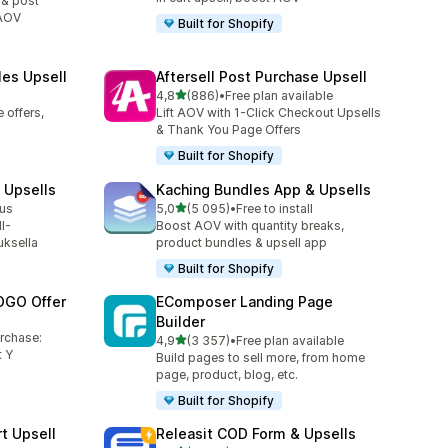
 & post
 AOV
Built for Shopify
les Upsell
Aftersell Post Purchase Upsell
/ 5 tähteä
4,8
(886)
•
Free plan available
886 arvostelua yhteensä
 offers,
Lift AOV with 1-Click Checkout Upsells
& Thank You Page Offers
Built for Shopify
 Upsells
Kaching Bundles App & Upsells
/ 5 tähteä
nus
5,0
(5 095)
•
Free to install
5095 arvostelua yhteensä
l-
Boost AOV with quantity breaks,
uksella
product bundles & upsell app
Built for Shopify
OGO Offer
EComposer Landing Page
Builder
urchase:
/ 5 tähteä
4,9
(3 357)
•
Free plan available
3357 arvostelua yhteensä
 Y
Build pages to sell more, from home
page, product, blog, etc.
Built for Shopify
t Upsell
Releasit COD Form & Upsells