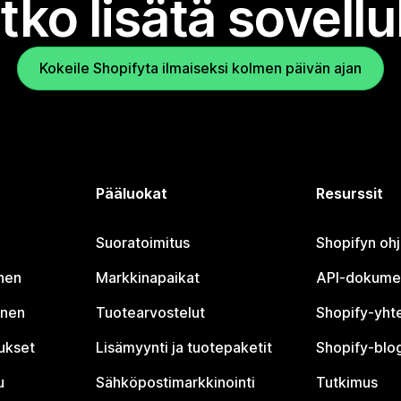
tko lisätä sovell
Kokeile Shopifyta ilmaiseksi kolmen päivän ajan
Pääluokat
Resurssit
Suoratoimitus
Shopifyn oh
nen
Markkinapaikat
API-dokume
inen
Tuotearvostelut
Shopify-yht
tukset
Lisämyynti ja tuotepaketit
Shopify-blog
u
Sähköpostimarkkinointi
Tutkimus