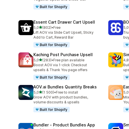
Built for Shopify
Essent Cart Drawer Cart Upsell
BO
/ 5 tähteä
5,0
(802)
•
Free
5,0
802 arvostelua yhteensä
404
Lift AOV via Slide Cart Upsell, Sticky
Tru
Add to Cart, Reward Bar
buy
Built for Shopify
Kaching Post Purchase Upsell
Si
/ 5 tähteä
5,0
(283)
•
Free plan available
4,8
283 arvostelua yhteensä
737
Boost AOV via 1-click Checkout
Bui
upsells & Thank You page offers
ups
Built for Shopify
AOV.ai Bundles Quantity Breaks
Ea
/ 5 tähteä
5,0
(1 500)
•
Free to install
5,0
1500 arvostelua yhteensä
263
Grow AOV with product bundles,
Mix
volume discounts & upsells
You
Built for Shopify
Bundler ‑ Product Bundles App
Sm