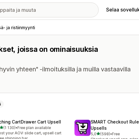
Selaa sovellu
sä- ja ristiinmyynti
lukset, joissa on ominaisuuksia
hyvin yhteen" -ilmoituksilla ja muilla vastaavilla
ä
ching CartDrawer Cart Upsell
SMART Checkout Rule
/ 5 tähteä
(1 130)
•
Free plan available
Upsells
0 arvostelua yhteensä
st your AOV: slide cart, upsell cart
/ 5 tähteä
5,0
(598)
•
Free
598 arvostelua yhteensä
ree shipping bar