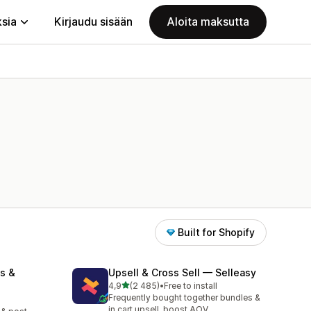
ksia
Kirjaudu sisään
Aloita maksutta
Built for Shopify
s &
Upsell & Cross Sell — Selleasy
/ 5 tähteä
4,9
(2 485)
•
Free to install
2485 arvostelua yhteensä
Frequently bought together bundles &
in cart upsell, boost AOV