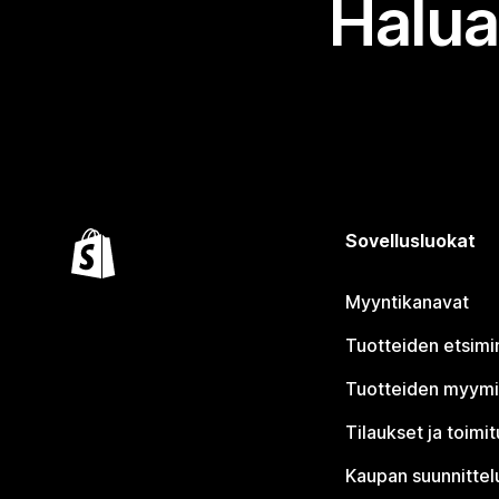
Halua
Sovellusluokat
Myyntikanavat
Tuotteiden etsimi
Tuotteiden myym
Tilaukset ja toimi
Kaupan suunnittel