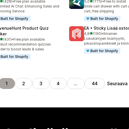
/ 5 tähteä
/ 5 tähteä
(428)
•
Free plan available
5,0
(775)
•
Free to install
 arvostelua yhteensä
775 arvostelua yhteensä
imited AI Chat: Enhancing Sales and
Slide cart drawer with cart 
roving Service
cart, free shipping
Built for Shopify
Built for Shopify
venueHunt Product Quiz
EA • Sticky Lisää osto
/ 5 tähteä
ker
4,8
(190)
•
Ilmainen
190 arvostelua yhteensä
Liukukärryjen lisämyynti,
/ 5 tähteä
(431)
•
Free plan available
 arvostelua yhteensä
pikaostopainikkeet ja kiinn
duct recommendation quizzes
lder to boost leads & sales
Built for Shopify
Built for Shopify
Seuraava
1
2
3
4
…
44