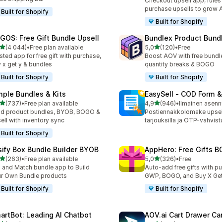
Checkout upsell app, rules
purchase upsells to grow
Built for Shopify
Built for Shopify
GOS: Free Gift Bundle Upsell
Bundlex Product Bund
/ 5 tähteä
/ 5 tähteä
(4 044)
•
Free plan available
5,0
(120)
•
Free
4 arvostelua yhteensä
120 arvostelua yhteensä
sted app for free gift with purchase,
Boost AOV with free bundle
 x get y & bundles
quantity breaks & BOGO
Built for Shopify
Built for Shopify
mple Bundles & Kits
EasySell ‑ COD Form &
/ 5 tähteä
/ 5 tähteä
(737)
•
Free plan available
4,9
(946)
•
Ilmainen asen
 arvostelua yhteensä
946 arvostelua yhteensä
ld product bundles, BYOB, BOGO &
Postiennakkolomake upsel
ell with inventory sync
tarjouksilla ja OTP-vahvist
Built for Shopify
sify Box Bundle Builder BYOB
AppHero: Free Gifts B
/ 5 tähteä
/ 5 tähteä
(263)
•
Free plan available
5,0
(326)
•
Free
 arvostelua yhteensä
326 arvostelua yhteensä
 and Match bundle app to Build
Auto-add free gifts with p
r Own Bundle products
GWP, BOGO, and Buy X Get
Built for Shopify
Built for Shopify
artBot: Leading AI Chatbot
AOV.ai Cart Drawer Car