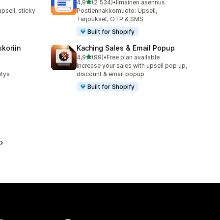
/ 5 tähteä
4,9
(2 534)
•
Ilmainen asennus
2534 arvostelua yhteensä
upsell, sticky
Postiennakkomuoto: Upsell,
Tarjoukset, OTP & SMS
Built for Shopify
skoriin
Kaching Sales & Email Popup
/ 5 tähteä
4,9
(99)
•
Free plan available
99 arvostelua yhteensä
Increase your sales with upsell pop up,
itys
discount & email popup
Built for Shopify