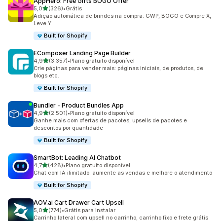
AppHero: Free Gifts BOGO Offer
de 5 estrelas
5,0
(326)
•
Grátis
326 avaliações ao todo
Adição automática de brindes na compra: GWP, BOGO e Compre X,
Leve Y
Built for Shopify
EComposer Landing Page Builder
de 5 estrelas
4,9
(3.357)
•
Plano gratuito disponível
3357 avaliações ao todo
Crie páginas para vender mais: páginas iniciais, de produtos, de
blogs etc.
Built for Shopify
Bundler ‑ Product Bundles App
de 5 estrelas
4,9
(2.501)
•
Plano gratuito disponível
2501 avaliações ao todo
Ganhe mais com ofertas de pacotes, upsells de pacotes e
descontos por quantidade
Built for Shopify
SmartBot: Leading AI Chatbot
de 5 estrelas
4,7
(428)
•
Plano gratuito disponível
428 avaliações ao todo
Chat com IA ilimitado: aumente as vendas e melhore o atendimento
Built for Shopify
AOV.ai Cart Drawer Cart Upsell
de 5 estrelas
5,0
(774)
•
Grátis para instalar
774 avaliações ao todo
Carrinho lateral com upsell no carrinho, carrinho fixo e frete grátis