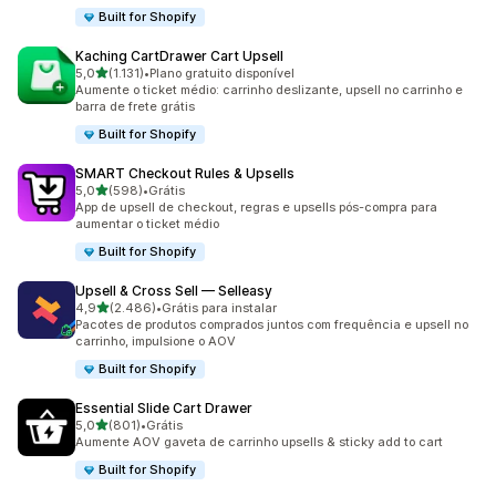
Built for Shopify
Kaching CartDrawer Cart Upsell
de 5 estrelas
5,0
(1.131)
•
Plano gratuito disponível
1131 avaliações ao todo
Aumente o ticket médio: carrinho deslizante, upsell no carrinho e
barra de frete grátis
Built for Shopify
SMART Checkout Rules & Upsells
de 5 estrelas
5,0
(598)
•
Grátis
598 avaliações ao todo
App de upsell de checkout, regras e upsells pós-compra para
aumentar o ticket médio
Built for Shopify
Upsell & Cross Sell — Selleasy
de 5 estrelas
4,9
(2.486)
•
Grátis para instalar
2486 avaliações ao todo
Pacotes de produtos comprados juntos com frequência e upsell no
carrinho, impulsione o AOV
Built for Shopify
Essential Slide Cart Drawer
de 5 estrelas
5,0
(801)
•
Grátis
801 avaliações ao todo
Aumente AOV gaveta de carrinho upsells & sticky add to cart
Built for Shopify