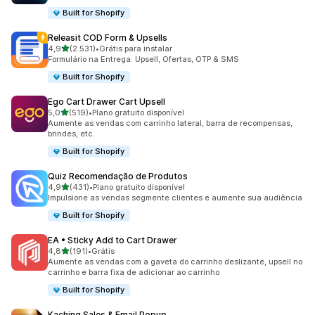
Built for Shopify
Releasit COD Form & Upsells
de 5 estrelas
4,9
(2.531)
•
Grátis para instalar
2531 avaliações ao todo
Formulário na Entrega: Upsell, Ofertas, OTP & SMS
Built for Shopify
Ego Cart Drawer Cart Upsell
de 5 estrelas
5,0
(519)
•
Plano gratuito disponível
519 avaliações ao todo
Aumente as vendas com carrinho lateral, barra de recompensas,
brindes, etc.
Built for Shopify
Quiz Recomendação de Produtos
de 5 estrelas
4,9
(431)
•
Plano gratuito disponível
431 avaliações ao todo
Impulsione as vendas segmente clientes e aumente sua audiência
Built for Shopify
EA • Sticky Add to Cart Drawer
de 5 estrelas
4,8
(191)
•
Grátis
191 avaliações ao todo
Aumente as vendas com a gaveta do carrinho deslizante, upsell no
carrinho e barra fixa de adicionar ao carrinho
Built for Shopify
Kaching Sales & Email Popup