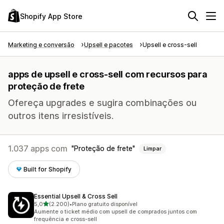
Shopify App Store
Marketing e conversão
Upsell e pacotes
Upsell e cross-sell
apps de upsell e cross-sell com recursos para
proteção de frete
Ofereça upgrades e sugira combinações ou
outros itens irresistíveis.
1.037 apps com
Proteção de frete
Limpar
Built for Shopify
Essential Upsell & Cross Sell
de 5 estrelas
5,0
(2.200)
•
Plano gratuito disponível
2200 avaliações ao todo
Aumente o ticket médio com upsell de comprados juntos com
frequência e cross-sell