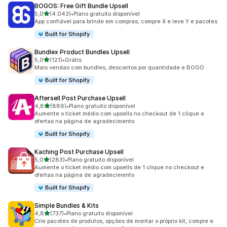
BOGOS: Free Gift Bundle Upsell
de 5 estrelas
5,0
(4.043)
•
Plano gratuito disponível
4043 avaliações ao todo
App confiável para brinde em compras, compre X e leve Y e pacotes
Built for Shopify
Bundlex Product Bundles Upsell
de 5 estrelas
5,0
(121)
•
Grátis
121 avaliações ao todo
Mais vendas com bundles, descontos por quantidade e BOGO
Built for Shopify
Aftersell Post Purchase Upsell
de 5 estrelas
4,8
(886)
•
Plano gratuito disponível
886 avaliações ao todo
Aumente o ticket médio com upsells no checkout de 1 clique e
ofertas na página de agradecimento
Built for Shopify
Kaching Post Purchase Upsell
de 5 estrelas
5,0
(283)
•
Plano gratuito disponível
283 avaliações ao todo
Aumente o ticket médio com upsells de 1 clique no checkout e
ofertas na página de agradecimento
Built for Shopify
Simple Bundles & Kits
de 5 estrelas
4,8
(737)
•
Plano gratuito disponível
737 avaliações ao todo
Crie pacotes de produtos, opções de montar o próprio kit, compre e