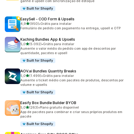
ganhe e upsell com sincronização de estoque
Built for Shopify
EasySell ‑ COD Form & Upsells
de 5 estrelas
4,9
(950)
•
Grátis para instalar
950 avaliações ao todo
Formulário de pedido com pagamento na entrega, upsell e OTP
Kaching Bundles App & Upsells
de 5 estrelas
5,0
(5.092)
•
Grátis para instalar
5092 avaliações ao todo
Aumente o valor médio do pedido com app de descontos por
quantidade, pacotes e upsell
Built for Shopify
AOV.ai Bundles Quantity Breaks
de 5 estrelas
5,0
(1.499)
•
Grátis para instalar
1499 avaliações ao todo
Aumente o ticket médio com pacotes de produtos, descontos por
volume e upsells
Built for Shopify
Easify Box Bundle Builder BYOB
de 5 estrelas
5,0
(263)
•
Plano gratuito disponível
263 avaliações ao todo
App de pacotes para combinar e criar seus próprios produtos em
pacote
Built for Shopify