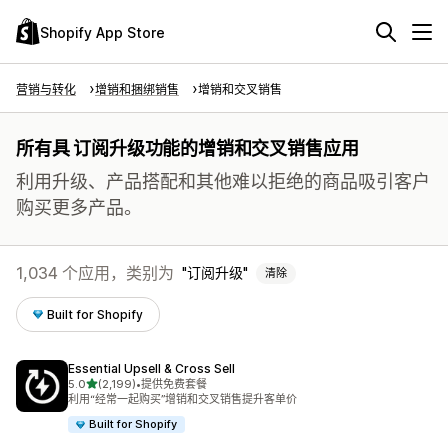
Shopify App Store
营销与转化
增销和捆绑销售
增销和交叉销售
所有具 订阅升级功能的增销和交叉销售应用
利用升级、产品搭配和其他难以拒绝的商品吸引客户
购买更多产品。
1,034 个应用，类别为
订阅升级
清除
Built for Shopify
Essential Upsell & Cross Sell
星（满分 5 星）
5.0
(2,199)
•
提供免费套餐
总共 2199 条评论
利用“经常一起购买”增销和交叉销售提升客单价
Built for Shopify