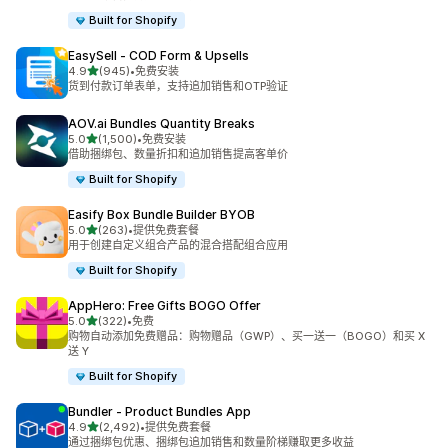
Built for Shopify
EasySell ‑ COD Form & Upsells
星（满分 5 星）
4.9
(945)
•
免费安装
总共 945 条评论
货到付款订单表单，支持追加销售和OTP验证
AOV.ai Bundles Quantity Breaks
星（满分 5 星）
5.0
(1,500)
•
免费安装
总共 1500 条评论
借助捆绑包、数量折扣和追加销售提高客单价
Built for Shopify
Easify Box Bundle Builder BYOB
星（满分 5 星）
5.0
(263)
•
提供免费套餐
总共 263 条评论
用于创建自定义组合产品的混合搭配组合应用
Built for Shopify
AppHero: Free Gifts BOGO Offer
星（满分 5 星）
5.0
(322)
•
免费
总共 322 条评论
购物自动添加免费赠品：购物赠品（GWP）、买一送一（BOGO）和买 X
送 Y
Built for Shopify
Bundler ‑ Product Bundles App
星（满分 5 星）
4.9
(2,492)
•
提供免费套餐
总共 2492 条评论
通过捆绑包优惠、捆绑包追加销售和数量阶梯赚取更多收益