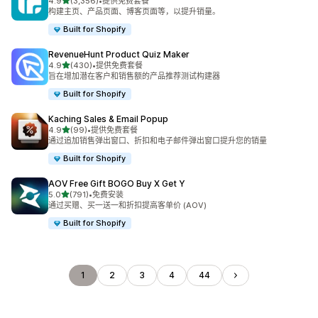
星（满分 5 星）
4.9
(3,356)
•
提供免费套餐
总共 3356 条评论
构建主页、产品页面、博客页面等，以提升销量。
Built for Shopify
RevenueHunt Product Quiz Maker
星（满分 5 星）
4.9
(430)
•
提供免费套餐
总共 430 条评论
旨在增加潜在客户和销售额的产品推荐测试构建器
Built for Shopify
Kaching Sales & Email Popup
星（满分 5 星）
4.9
(99)
•
提供免费套餐
总共 99 条评论
通过追加销售弹出窗口、折扣和电子邮件弹出窗口提升您的销量
Built for Shopify
AOV Free Gift BOGO Buy X Get Y
星（满分 5 星）
5.0
(791)
•
免费安装
总共 791 条评论
通过买赠、买一送一和折扣提高客单价 (AOV)
Built for Shopify
1
2
3
4
44