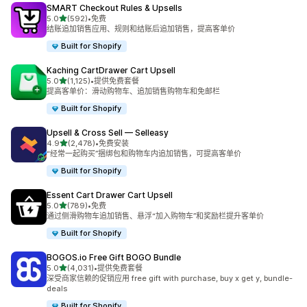
SMART Checkout Rules & Upsells
星（满分 5 星）
5.0
(592)
•
免费
总共 592 条评论
结账追加销售应用、规则和结账后追加销售，提高客单价
Built for Shopify
Kaching CartDrawer Cart Upsell
星（满分 5 星）
5.0
(1,125)
•
提供免费套餐
总共 1125 条评论
提高客单价：滑动购物车、追加销售购物车和免邮栏
Built for Shopify
Upsell & Cross Sell — Selleasy
星（满分 5 星）
4.9
(2,478)
•
免费安装
总共 2478 条评论
“经常一起购买”捆绑包和购物车内追加销售，可提高客单价
Built for Shopify
Essent Cart Drawer Cart Upsell
星（满分 5 星）
5.0
(789)
•
免费
总共 789 条评论
通过侧滑购物车追加销售、悬浮“加入购物车”和奖励栏提升客单价
Built for Shopify
BOGOS.io Free Gift BOGO Bundle
星（满分 5 星）
5.0
(4,031)
•
提供免费套餐
总共 4031 条评论
深受商家信赖的促销应用 free gift with purchase, buy x get y, bundle-
deals
Built for Shopify