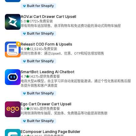
Built for Shopify
AOV.ai Cart Drawer Cart Upsell
星（满分 5 星）
5.0
(772)
•
免费安装
总共 772 条评论
带有购物车追加销售、悬浮购物车和免运费功能的滑动式购物车抽屉
Built for Shopify
Releasit COD Form & Upsells
星（满分 5 星）
4.9
(2,524)
•
免费安装
总共 2524 条评论
货到付款表单：通过Upsell、优惠、OTP和短信增加销售
Built for Shopify
SmartBot: Leading AI Chatbot
星（满分 5 星）
4.7
(427)
•
提供免费套餐
总共 427 条评论
电商大型AI模型，自主学习并自动发起智能邀请，通过个性化售前和售后服
务提升销售和客户满意度
Built for Shopify
Ego Cart Drawer Cart Upsell
星（满分 5 星）
5.0
(516)
•
提供免费套餐
总共 516 条评论
利用侧滑购物车抽屉、奖励条、免费赠品等功能提高销售额
Built for Shopify
EComposer Landing Page Builder