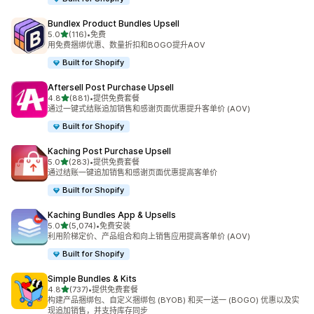
Bundlex Product Bundles Upsell
星（满分 5 星）
5.0
(116)
•
免费
总共 116 条评论
用免费捆绑优惠、数量折扣和BOGO提升AOV
Built for Shopify
Aftersell Post Purchase Upsell
星（满分 5 星）
4.8
(881)
•
提供免费套餐
总共 881 条评论
通过一键式结账追加销售和感谢页面优惠提升客单价 (AOV)
Built for Shopify
Kaching Post Purchase Upsell
星（满分 5 星）
5.0
(283)
•
提供免费套餐
总共 283 条评论
通过结账一键追加销售和感谢页面优惠提高客单价
Built for Shopify
Kaching Bundles App & Upsells
星（满分 5 星）
5.0
(5,074)
•
免费安装
总共 5074 条评论
利用阶梯定价、产品组合和向上销售应用提高客单价 (AOV)
Built for Shopify
Simple Bundles & Kits
星（满分 5 星）
4.8
(737)
•
提供免费套餐
总共 737 条评论
构建产品捆绑包、自定义捆绑包 (BYOB) 和买一送一 (BOGO) 优惠以及实
现追加销售，并支持库存同步