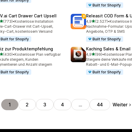
Built for Shopify
Built for Shopify
V.ai Cart Drawer Cart Upsell
Releasit COD Form & U
von 5 Sternen
von 5 Sternen
(773)
•
Kostenlose Installation
4,9
(2.527)
•
Kostenlose In
 Rezensionen insgesamt
2527 Rezensionen insges
de-Cart-Drawer mit Cart-Upsell,
Nachnahme-Formular: Upse
cky-Cart, kostenlosem Versand
Angebote, OTP & SMS
Built for Shopify
Built for Shopify
iz zur Produktempfehlung
Kaching Sales & Email
von 5 Sternen
von 5 Sternen
(430)
•
Kostenloser Plan verfügbar
4,9
(99)
•
Kostenloser Pla
 Rezensionen insgesamt
99 Rezensionen insgesam
käufe steigern, Kunden
Steigere deine Verkäufe mit
mentieren und Anzahl steigern
Rabatt- und E-Mail-Popup
Built for Shopify
Built for Shopify
Weiter
1
2
3
4
…
44