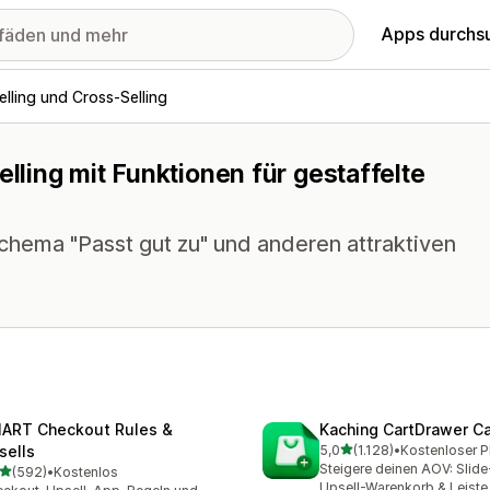
Apps durchs
lling und Cross-Selling
elling mit Funktionen für gestaffelte
hema "Passt gut zu" und anderen attraktiven
ART Checkout Rules &
Kaching CartDrawer Ca
von 5 Sternen
sells
5,0
(1.128)
•
1128 Rezensionen insgesa
Steigere deinen AOV: Slid
von 5 Sternen
(592)
•
Kostenlos
 Rezensionen insgesamt
Upsell-Warenkorb & Leiste 