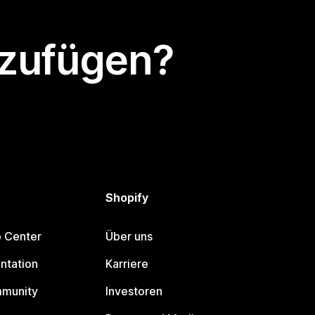
nzufügen?
Shopify
p Center
Über uns
ntation
Karriere
mmunity
Investoren