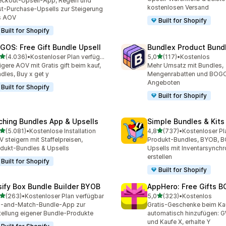
ckout-Upsell-App, Regeln und
kostenlosen Versand
t-Purchase-Upsells zur Steigerung
s AOV
Built for Shopify
Built for Shopify
GOS: Free Gift Bundle Upsell
Bundlex Product Bund
von 5 Sternen
von 5 Sternen
(4.036)
•
Kostenloser Plan verfügbar
5,0
(117)
•
Kostenlos
6 Rezensionen insgesamt
117 Rezensionen insgesam
igere AOV mit Gratis gift beim kauf,
Mehr Umsatz mit Bundles,
dles, Buy x get y
Mengenrabatten und BOG
Angeboten
Built for Shopify
Built for Shopify
ching Bundles App & Upsells
Simple Bundles & Kits
von 5 Sternen
von 5 Sternen
(5.081)
•
Kostenlose Installation
4,8
(737)
•
Kostenloser Pl
1 Rezensionen insgesamt
737 Rezensionen insgesa
 steigern mit Staffelpreisen,
Produkt-Bundles, BYOB, 
dukt-Bundles & Upsells
Upsells mit Inventarsynchr
erstellen
Built for Shopify
Built for Shopify
sify Box Bundle Builder BYOB
AppHero: Free Gifts B
von 5 Sternen
von 5 Sternen
(263)
•
Kostenloser Plan verfügbar
5,0
(323)
•
Kostenlos
 Rezensionen insgesamt
323 Rezensionen insgesa
x-and-Match-Bundle-App zur
Gratis-Geschenke beim Ka
tellung eigener Bundle-Produkte
automatisch hinzufügen:
und Kaufe X, erhalte Y