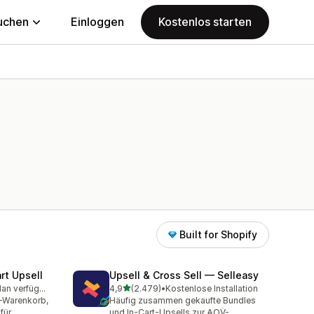
uchen
Einloggen
Kostenlos starten
Built for Shopify
rt Upsell
Upsell & Cross Sell — Selleasy
von 5 Sternen
Kostenloser Plan verfügbar
4,9
(2.479)
•
Kostenlose Installation
mt
2479 Rezensionen insgesamt
e-Warenkorb,
Häufig zusammen gekaufte Bundles
für
und In-Cart-Upsells zur AOV-