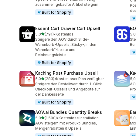
Che
zusammen gekaufte Artikel steigern
Pos
de
Built for Shopify
Essent Cart Drawer Cart Upsell
BO
von 5 Sternen
5,0
(791)
•
Kostenlos
5,0
791 Rezensionen insgesamt
403
Steigere den AOV durch Slide-
Ste
Warenkorb-Upsells, Sticky-„In den
Bun
Warenkorb“-Leiste und
Belohnungsleiste
Built for Shopify
Kaching Post Purchase Upsell
Ka
von 5 Sternen
5,0
(283)
•
Kostenloser Plan verfügbar
5,0
283 Rezensionen insgesamt
508
Steigere den Bestellwert durch 1-Click-
AOV
Checkout-Upsells und Angebote auf
Pro
der Dankesseite
Built for Shopify
AOV.ai Bundles Quantity Breaks
Ea
von 5 Sternen
5,0
(1.500)
•
Kostenlose Installation
5,0
1500 Rezensionen insgesamt
263
AOV steigern mit Produkt-Bundles,
Mi
Mengenrabatten & Upsells
Ers