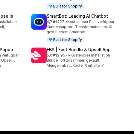
Built for Shopify
psells
SmartBot: Leading AI Chatbot
von 5 Sternen
stallation
4,7
(427)
•
Kostenloser Plan verfügbar
amt
427 Rezensionen insgesamt
ll,
Kundensupport-Transformation mit KI-
gesteuertem Smartbot
Built for Shopify
 Popup
FBP | Fast Bundle & Upsell App
von 5 Sternen
n verfügbar
5,0
(2.957)
•
Kostenlose Installation
t
2957 Rezensionen insgesamt
 Upsell-,
Bündel, oft zusammen gekauft,
s
Mengenrabatt, KaufenX erhaltenY