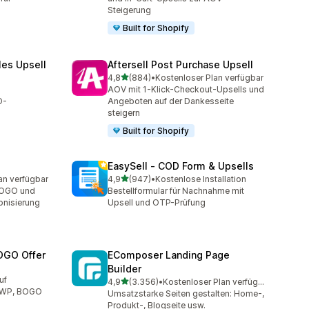
Steigerung
Built for Shopify
les Upsell
Aftersell Post Purchase Upsell
von 5 Sternen
4,8
(884)
•
Kostenloser Plan verfügbar
t
884 Rezensionen insgesamt
AOV mit 1-Klick-Checkout-Upsells und
O-
Angeboten auf der Dankesseite
steigern
Built for Shopify
EasySell ‑ COD Form & Upsells
von 5 Sternen
an verfügbar
4,9
(947)
•
Kostenlose Installation
mt
947 Rezensionen insgesamt
BOGO und
Bestellformular für Nachnahme mit
onisierung
Upsell und OTP-Prüfung
OGO Offer
EComposer Landing Page
Builder
mt
uf
von 5 Sternen
4,9
(3.356)
•
Kostenloser Plan verfügbar
3356 Rezensionen insgesamt
 GWP, BOGO
Umsatzstarke Seiten gestalten: Home-,
Produkt-, Blogseite usw.