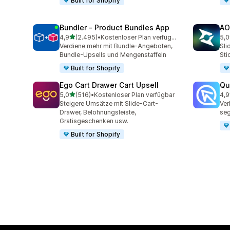
Built for Shopify
Bundler ‑ Product Bundles App
AO
von 5 Sternen
4,9
(2.495)
•
Kostenloser Plan verfügbar
5,0
2495 Rezensionen insgesamt
773
Verdiene mehr mit Bundle-Angeboten,
Sli
Bundle-Upsells und Mengenstaffeln
Sti
Built for Shopify
Ego Cart Drawer Cart Upsell
Qu
von 5 Sternen
5,0
(516)
•
Kostenloser Plan verfügbar
4,9
516 Rezensionen insgesamt
430
Steigere Umsätze mit Slide-Cart-
Ver
Drawer, Belohnungsleiste,
seg
Gratisgeschenken usw.
Built for Shopify