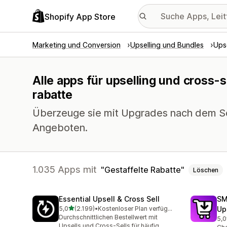
Shopify App Store
Marketing und Conversion
Upselling und Bundles
Upse
Alle apps für upselling und cross-s
rabatte
Überzeuge sie mit Upgrades nach dem Sc
Angeboten.
1.035 Apps mit
Gestaffelte Rabatte
Löschen
Essential Upsell & Cross Sell
SM
von 5 Sternen
5,0
(2.199)
•
Kostenloser Plan verfügbar
Up
2199 Rezensionen insgesamt
Durchschnittlichen Bestellwert mit
5,0
592
Upsells und Cross-Sells für häufig