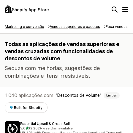
Shopify App Store
Marketing e conversão
Vendas superiores e pacotes
Faça vendas su
Todas as aplicações de vendas superiores e
vendas cruzadas com funcionalidades de
descontos de volume
Seduza com melhorias, sugestões de
combinações e itens irresistíveis.
1 040 aplicações com
Descontos de volume
Limpar
Built for Shopify
Essential Upsell & Cross Sell
de 5 estrelas
5,0
(2.202)
•
Free plan available
2202 total de avaliações
Lift AOV with Frequently Bought Together Upsell and Cross-sell