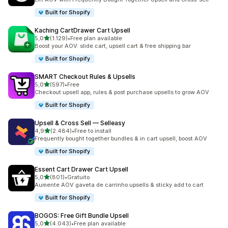
Built for Shopify
Kaching CartDrawer Cart Upsell
de 5 estrelas
5,0
(1.129)
•
Free plan available
1129 total de avaliações
Boost your AOV: slide cart, upsell cart & free shipping bar
Built for Shopify
SMART Checkout Rules & Upsells
de 5 estrelas
5,0
(597)
•
Free
597 total de avaliações
Checkout upsell app, rules & post purchase upsells to grow AOV
Built for Shopify
Upsell & Cross Sell — Selleasy
de 5 estrelas
4,9
(2.484)
•
Free to install
2484 total de avaliações
Frequently bought together bundles & in cart upsell, boost AOV
Built for Shopify
Essent Cart Drawer Cart Upsell
de 5 estrelas
5,0
(801)
•
Gratuito
801 total de avaliações
Aumente AOV gaveta de carrinho upsells & sticky add to cart
Built for Shopify
BOGOS: Free Gift Bundle Upsell
de 5 estrelas
5,0
(4.043)
•
Free plan available
4043 total de avaliações