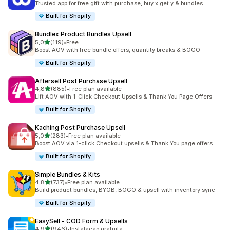
Trusted app for free gift with purchase, buy x get y & bundles
Built for Shopify
Bundlex Product Bundles Upsell
de 5 estrelas
5,0
(119)
•
Free
119 total de avaliações
Boost AOV with free bundle offers, quantity breaks & BOGO
Built for Shopify
Aftersell Post Purchase Upsell
de 5 estrelas
4,8
(885)
•
Free plan available
885 total de avaliações
Lift AOV with 1-Click Checkout Upsells & Thank You Page Offers
Built for Shopify
Kaching Post Purchase Upsell
de 5 estrelas
5,0
(283)
•
Free plan available
283 total de avaliações
Boost AOV via 1-click Checkout upsells & Thank You page offers
Built for Shopify
Simple Bundles & Kits
de 5 estrelas
4,8
(737)
•
Free plan available
737 total de avaliações
Build product bundles, BYOB, BOGO & upsell with inventory sync
Built for Shopify
EasySell ‑ COD Form & Upsells
de 5 estrelas
4,9
(946)
•
Instalação gratuita