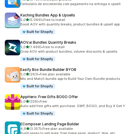
946 total de avaliações
Formulário de encomenda com pagamento na entrega e upsell
Kaching Bundles App & Upsells
de 5 estrelas
5,0
(5.089)
•
Free to install
5089 total de avaliações
Boost AOV with quantity breaks, product bundles & upsell app
Built for Shopify
AOV.ai Bundles Quantity Breaks
de 5 estrelas
5,0
(1.499)
•
Free to install
1499 total de avaliações
Grow AOV with product bundles, volume discounts & upsells
Built for Shopify
Easify Box Bundle Builder BYOB
de 5 estrelas
5,0
(263)
•
Free plan available
263 total de avaliações
Mix and Match bundle app to Build Your Own Bundle products
Built for Shopify
AppHero: Free Gifts BOGO Offer
de 5 estrelas
5,0
(326)
•
Free
326 total de avaliações
Auto-add free gifts with purchase: GWP, BOGO, and Buy X Get Y
Built for Shopify
EComposer Landing Page Builder
de 5 estrelas
4,9
(3.357)
•
Free plan available
3357 total de avaliações
Build pages to sell more, from home page, product, blog, etc.