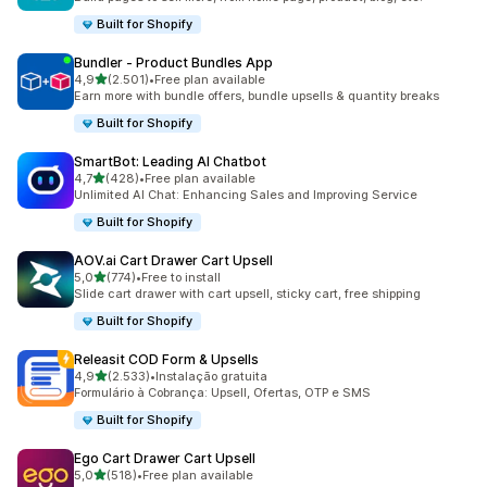
Built for Shopify
Bundler ‑ Product Bundles App
de 5 estrelas
4,9
(2.501)
•
Free plan available
2501 total de avaliações
Earn more with bundle offers, bundle upsells & quantity breaks
Built for Shopify
SmartBot: Leading AI Chatbot
de 5 estrelas
4,7
(428)
•
Free plan available
428 total de avaliações
Unlimited AI Chat: Enhancing Sales and Improving Service
Built for Shopify
AOV.ai Cart Drawer Cart Upsell
de 5 estrelas
5,0
(774)
•
Free to install
774 total de avaliações
Slide cart drawer with cart upsell, sticky cart, free shipping
Built for Shopify
Releasit COD Form & Upsells
de 5 estrelas
4,9
(2.533)
•
Instalação gratuita
2533 total de avaliações
Formulário à Cobrança: Upsell, Ofertas, OTP e SMS
Built for Shopify
Ego Cart Drawer Cart Upsell
de 5 estrelas
5,0
(518)
•
Free plan available
518 total de avaliações