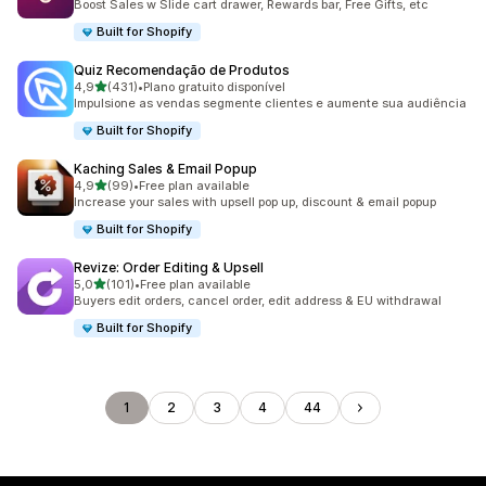
Boost Sales w Slide cart drawer, Rewards bar, Free Gifts, etc
Built for Shopify
Quiz Recomendação de Produtos
de 5 estrelas
4,9
(431)
•
Plano gratuito disponível
431 total de avaliações
Impulsione as vendas segmente clientes e aumente sua audiência
Built for Shopify
Kaching Sales & Email Popup
de 5 estrelas
4,9
(99)
•
Free plan available
99 total de avaliações
Increase your sales with upsell pop up, discount & email popup
Built for Shopify
Revize: Order Editing & Upsell
de 5 estrelas
5,0
(101)
•
Free plan available
101 total de avaliações
Buyers edit orders, cancel order, edit address & EU withdrawal
Built for Shopify
1
2
3
4
44