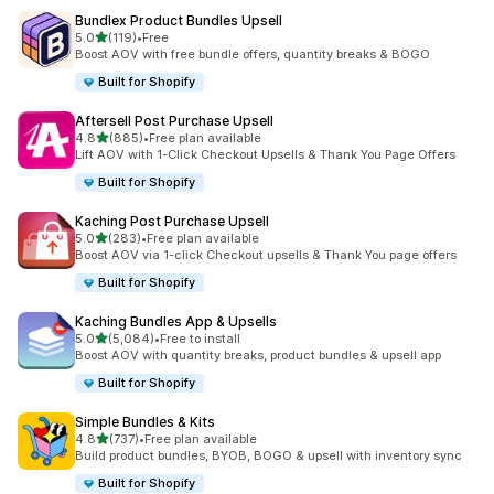
Bundlex Product Bundles Upsell
별 5개 중
5.0
(119)
•
Free
총 리뷰 119개
Boost AOV with free bundle offers, quantity breaks & BOGO
Built for Shopify
Aftersell Post Purchase Upsell
별 5개 중
4.8
(885)
•
Free plan available
총 리뷰 885개
Lift AOV with 1-Click Checkout Upsells & Thank You Page Offers
Built for Shopify
Kaching Post Purchase Upsell
별 5개 중
5.0
(283)
•
Free plan available
총 리뷰 283개
Boost AOV via 1-click Checkout upsells & Thank You page offers
Built for Shopify
Kaching Bundles App & Upsells
별 5개 중
5.0
(5,084)
•
Free to install
총 리뷰 5084개
Boost AOV with quantity breaks, product bundles & upsell app
Built for Shopify
Simple Bundles & Kits
별 5개 중
4.8
(737)
•
Free plan available
총 리뷰 737개
Build product bundles, BYOB, BOGO & upsell with inventory sync
Built for Shopify