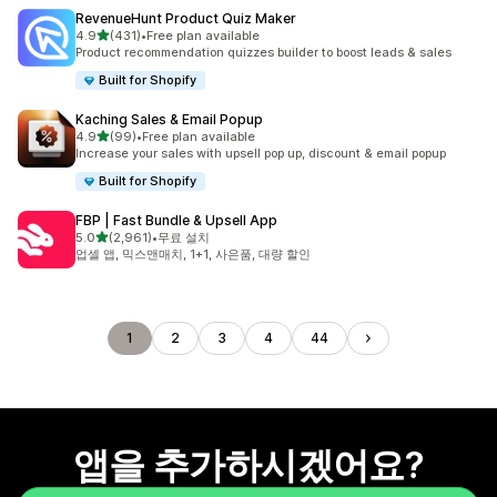
RevenueHunt Product Quiz Maker
별 5개 중
4.9
(431)
•
Free plan available
총 리뷰 431개
Product recommendation quizzes builder to boost leads & sales
Built for Shopify
Kaching Sales & Email Popup
별 5개 중
4.9
(99)
•
Free plan available
총 리뷰 99개
Increase your sales with upsell pop up, discount & email popup
Built for Shopify
FBP | Fast Bundle & Upsell App
별 5개 중
5.0
(2,961)
•
무료 설치
총 리뷰 2961개
업셀 앱, 믹스앤매치, 1+1, 사은품, 대량 할인
1
2
3
4
44
앱을 추가하시겠어요?