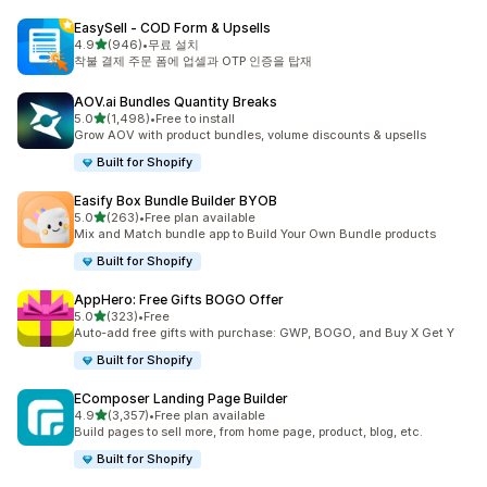
EasySell ‑ COD Form & Upsells
별 5개 중
4.9
(946)
•
무료 설치
총 리뷰 946개
착불 결제 주문 폼에 업셀과 OTP 인증을 탑재
AOV.ai Bundles Quantity Breaks
별 5개 중
5.0
(1,498)
•
Free to install
총 리뷰 1498개
Grow AOV with product bundles, volume discounts & upsells
Built for Shopify
Easify Box Bundle Builder BYOB
별 5개 중
5.0
(263)
•
Free plan available
총 리뷰 263개
Mix and Match bundle app to Build Your Own Bundle products
Built for Shopify
AppHero: Free Gifts BOGO Offer
별 5개 중
5.0
(323)
•
Free
총 리뷰 323개
Auto-add free gifts with purchase: GWP, BOGO, and Buy X Get Y
Built for Shopify
EComposer Landing Page Builder
별 5개 중
4.9
(3,357)
•
Free plan available
총 리뷰 3357개
Build pages to sell more, from home page, product, blog, etc.
Built for Shopify