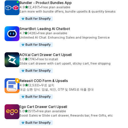
Bundler ‑ Product Bundles App
별 5개 중
4.9
(2,497)
•
Free plan available
총 리뷰 2497개
Earn more with bundle offers, bundle upsells & quantity breaks
Built for Shopify
SmartBot: Leading AI Chatbot
별 5개 중
4.7
(428)
•
Free plan available
총 리뷰 428개
Unlimited AI Chat: Enhancing Sales and Improving Service
Built for Shopify
AOV.ai Cart Drawer Cart Upsell
별 5개 중
5.0
(774)
•
Free to install
총 리뷰 774개
Slide cart drawer with cart upsell, sticky cart, free shipping
Built for Shopify
Releasit COD Form & Upsells
별 5개 중
4.9
(2,532)
•
무료 설치
총 리뷰 2532개
대금 상환 양식: 업셀, 제안, OTP 및 SMS로 매출 증대
Built for Shopify
Ego Cart Drawer Cart Upsell
별 5개 중
5.0
(517)
•
Free plan available
총 리뷰 517개
Boost Sales w Slide cart drawer, Rewards bar, Free Gifts, etc
Built for Shopify