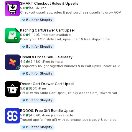
SMART Checkout Rules & Upsells
별 5개 중
5.0
(596)
•
Free
총 리뷰 596개
Checkout upsell app, rules & post purchase upsells to grow AOV
Built for Shopify
Kaching CartDrawer Cart Upsell
별 5개 중
5.0
(1,129)
•
Free plan available
총 리뷰 1129개
Boost your AOV: slide cart, upsell cart & free shipping bar
Built for Shopify
Upsell & Cross Sell — Selleasy
별 5개 중
4.9
(2,480)
•
Free to install
총 리뷰 2480개
Frequently bought together bundles & in cart upsell, boost AOV
Built for Shopify
Essent Cart Drawer Cart Upsell
별 5개 중
5.0
(801)
•
Free
총 리뷰 801개
Lift AOV via Slide Cart Upsell, Sticky Add to Cart, Reward Bar
Built for Shopify
BOGOS: Free Gift Bundle Upsell
별 5개 중
5.0
(4,040)
•
Free plan available
총 리뷰 4040개
Trusted app for free gift with purchase, buy x get y & bundles
Built for Shopify