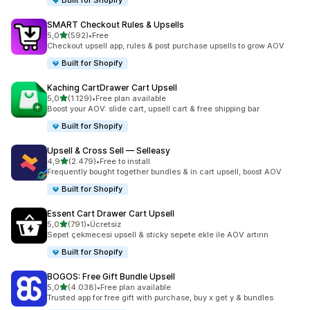
Built for Shopify
SMART Checkout Rules & Upsells
5 yıldız üzerinden
5,0
(592)
•
Free
toplam 592 değerlendirme
Checkout upsell app, rules & post purchase upsells to grow AOV
Built for Shopify
Kaching CartDrawer Cart Upsell
5 yıldız üzerinden
5,0
(1.129)
•
Free plan available
toplam 1129 değerlendirme
Boost your AOV: slide cart, upsell cart & free shipping bar
Built for Shopify
Upsell & Cross Sell — Selleasy
5 yıldız üzerinden
4,9
(2.479)
•
Free to install
toplam 2479 değerlendirme
Frequently bought together bundles & in cart upsell, boost AOV
Built for Shopify
Essent Cart Drawer Cart Upsell
5 yıldız üzerinden
5,0
(791)
•
Ücretsiz
toplam 791 değerlendirme
Sepet çekmecesi upsell & sticky sepete ekle ile AOV artırın
Built for Shopify
BOGOS: Free Gift Bundle Upsell
5 yıldız üzerinden
5,0
(4.038)
•
Free plan available
toplam 4038 değerlendirme
Trusted app for free gift with purchase, buy x get y & bundles