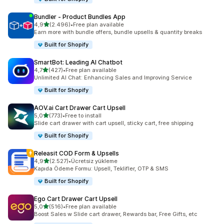
Bundler ‑ Product Bundles App
5 yıldız üzerinden
4,9
(2.496)
•
Free plan available
toplam 2496 değerlendirme
Earn more with bundle offers, bundle upsells & quantity breaks
Built for Shopify
SmartBot: Leading AI Chatbot
5 yıldız üzerinden
4,7
(427)
•
Free plan available
toplam 427 değerlendirme
Unlimited AI Chat: Enhancing Sales and Improving Service
Built for Shopify
AOV.ai Cart Drawer Cart Upsell
5 yıldız üzerinden
5,0
(773)
•
Free to install
toplam 773 değerlendirme
Slide cart drawer with cart upsell, sticky cart, free shipping
Built for Shopify
Releasit COD Form & Upsells
5 yıldız üzerinden
4,9
(2.527)
•
Ücretsiz yükleme
toplam 2527 değerlendirme
Kapıda Ödeme Formu: Upsell, Teklifler, OTP & SMS
Built for Shopify
Ego Cart Drawer Cart Upsell
5 yıldız üzerinden
5,0
(516)
•
Free plan available
toplam 516 değerlendirme
Boost Sales w Slide cart drawer, Rewards bar, Free Gifts, etc