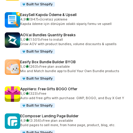
Built for Shopify
EasySell Kapıda Ödeme & Upsell
5 yıldız üzerinden
4,9
(947)
•
Ücretsiz yükleme
toplam 947 değerlendirme
Kapıda ödeme için dönüşüm odaklı sipariş formu ve upsell
AOV.ai Bundles Quantity Breaks
5 yıldız üzerinden
5,0
(1.501)
•
Free to install
toplam 1501 değerlendirme
Grow AOV with product bundles, volume discounts & upsells
Built for Shopify
Easify Box Bundle Builder BYOB
5 yıldız üzerinden
5,0
(263)
•
Free plan available
toplam 263 değerlendirme
Mix and Match bundle app to Build Your Own Bundle products
Built for Shopify
AppHero: Free Gifts BOGO Offer
5 yıldız üzerinden
5,0
(323)
•
Free
toplam 323 değerlendirme
Auto-add free gifts with purchase: GWP, BOGO, and Buy X Get Y
Built for Shopify
EComposer Landing Page Builder
5 yıldız üzerinden
4,9
(3.356)
•
Free plan available
toplam 3356 değerlendirme
Build pages to sell more, from home page, product, blog, etc.
Built for Shopify