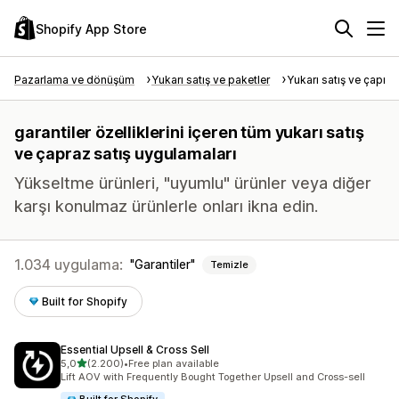
Shopify App Store
Pazarlama ve dönüşüm
Yukarı satış ve paketler
Yukarı satış ve çapraz
garantiler özelliklerini içeren tüm yukarı satış
ve çapraz satış uygulamaları
Yükseltme ürünleri, "uyumlu" ürünler veya diğer
karşı konulmaz ürünlerle onları ikna edin.
1.034 uygulama:
Garantiler
Temizle
Built for Shopify
Essential Upsell & Cross Sell
5 yıldız üzerinden
5,0
(2.200)
•
Free plan available
toplam 2200 değerlendirme
Lift AOV with Frequently Bought Together Upsell and Cross-sell