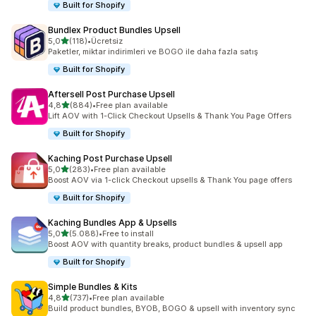
Built for Shopify
Bundlex Product Bundles Upsell
5 yıldız üzerinden
5,0
(118)
•
Ücretsiz
toplam 118 değerlendirme
Paketler, miktar indirimleri ve BOGO ile daha fazla satış
Built for Shopify
Aftersell Post Purchase Upsell
5 yıldız üzerinden
4,8
(884)
•
Free plan available
toplam 884 değerlendirme
Lift AOV with 1-Click Checkout Upsells & Thank You Page Offers
Built for Shopify
Kaching Post Purchase Upsell
5 yıldız üzerinden
5,0
(283)
•
Free plan available
toplam 283 değerlendirme
Boost AOV via 1-click Checkout upsells & Thank You page offers
Built for Shopify
Kaching Bundles App & Upsells
5 yıldız üzerinden
5,0
(5.088)
•
Free to install
toplam 5088 değerlendirme
Boost AOV with quantity breaks, product bundles & upsell app
Built for Shopify
Simple Bundles & Kits
5 yıldız üzerinden
4,8
(737)
•
Free plan available
toplam 737 değerlendirme
Build product bundles, BYOB, BOGO & upsell with inventory sync