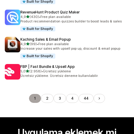
Built for Shopify
RevenueHunt Product Quiz Maker
5 yıldız üzerinden
4,9
(430)
•
Free plan available
toplam 430 değerlendirme
Product recommendation quizzes builder to boost leads & sales
Built for Shopify
Kaching Sales & Email Popup
5 yıldız üzerinden
4,9
(99)
•
Free plan available
toplam 99 değerlendirme
Increase your sales with upsell pop up, discount & email popup
Built for Shopify
FBP | Fast Bundle & Upsell App
5 yıldız üzerinden
5,0
(2.958)
•
Ücretsiz yükleme
toplam 2958 değerlendirme
Ücretsiz yükleme. Ücretsiz deneme kullanılabilir.
1
2
3
4
44
Uygulama eklemek mi