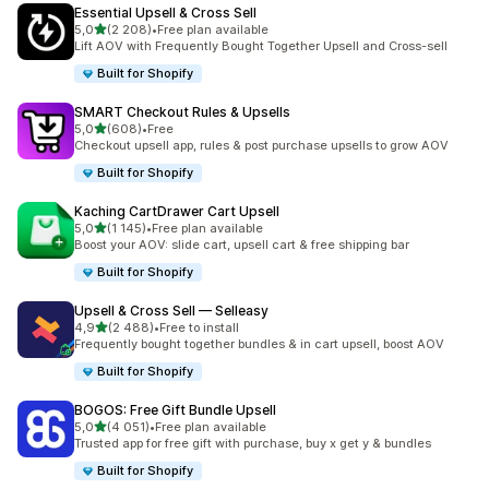
Essential Upsell & Cross Sell
z 5 hvězd
5,0
(2 208)
•
Free plan available
Celkový počet recenzí: 2208
Lift AOV with Frequently Bought Together Upsell and Cross-sell
Built for Shopify
SMART Checkout Rules & Upsells
z 5 hvězd
5,0
(608)
•
Free
Celkový počet recenzí: 608
Checkout upsell app, rules & post purchase upsells to grow AOV
Built for Shopify
Kaching CartDrawer Cart Upsell
z 5 hvězd
5,0
(1 145)
•
Free plan available
Celkový počet recenzí: 1145
Boost your AOV: slide cart, upsell cart & free shipping bar
Built for Shopify
Upsell & Cross Sell — Selleasy
z 5 hvězd
4,9
(2 488)
•
Free to install
Celkový počet recenzí: 2488
Frequently bought together bundles & in cart upsell, boost AOV
Built for Shopify
BOGOS: Free Gift Bundle Upsell
z 5 hvězd
5,0
(4 051)
•
Free plan available
Celkový počet recenzí: 4051
Trusted app for free gift with purchase, buy x get y & bundles
Built for Shopify