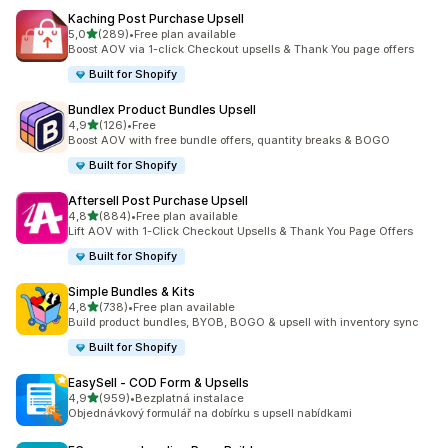
Kaching Post Purchase Upsell
z 5 hvězd
5,0
(289)
•
Free plan available
Celkový počet recenzí: 289
Boost AOV via 1-click Checkout upsells & Thank You page offers
Built for Shopify
Bundlex Product Bundles Upsell
z 5 hvězd
4,9
(126)
•
Free
Celkový počet recenzí: 126
Boost AOV with free bundle offers, quantity breaks & BOGO
Built for Shopify
Aftersell Post Purchase Upsell
z 5 hvězd
4,8
(884)
•
Free plan available
Celkový počet recenzí: 884
Lift AOV with 1-Click Checkout Upsells & Thank You Page Offers
Built for Shopify
Simple Bundles & Kits
z 5 hvězd
4,8
(738)
•
Free plan available
Celkový počet recenzí: 738
Build product bundles, BYOB, BOGO & upsell with inventory sync
Built for Shopify
EasySell ‑ COD Form & Upsells
z 5 hvězd
4,9
(959)
•
Bezplatná instalace
Celkový počet recenzí: 959
Objednávkový formulář na dobírku s upsell nabídkami