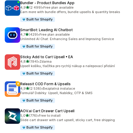
Bundler ‑ Product Bundles App
z 5 hvězd
4,9
(2 499)
•
Free plan available
Celkový počet recenzí: 2499
Earn more with bundle offers, bundle upsells & quantity breaks
Built for Shopify
SmartBot: Leading AI Chatbot
z 5 hvězd
4,7
(429)
•
Free plan available
Celkový počet recenzí: 429
Unlimited AI Chat: Enhancing Sales and Improving Service
Built for Shopify
Sticky Add to Cart Upsell • EA
z 5 hvězd
4,8
(194)
•
Zdarma
Celkový počet recenzí: 194
Upsell košíku, tlačítka pro rychlý nákup a nalepovací přidání
Built for Shopify
Releasit COD Form & Upsells
z 5 hvězd
4,9
(2 538)
•
Bezplatná instalace
Celkový počet recenzí: 2538
Formulář Dobírky: Upsell, Nabídky, OTP & SMS
Built for Shopify
AOV.ai Cart Drawer Cart Upsell
z 5 hvězd
5,0
(776)
•
Free to install
Celkový počet recenzí: 776
Slide cart drawer with cart upsell, sticky cart, free shipping
Built for Shopify