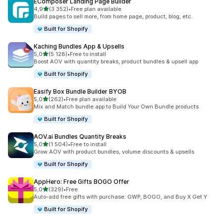
EComposer Landing Page Builder
z 5 hvězd
4,9
(3 352)
•
Free plan available
Celkový počet recenzí: 3352
Build pages to sell more, from home page, product, blog, etc.
Built for Shopify
Kaching Bundles App & Upsells
z 5 hvězd
5,0
(5 128)
•
Free to install
Celkový počet recenzí: 5128
Boost AOV with quantity breaks, product bundles & upsell app
Built for Shopify
Easify Box Bundle Builder BYOB
z 5 hvězd
5,0
(262)
•
Free plan available
Celkový počet recenzí: 262
Mix and Match bundle app to Build Your Own Bundle products
Built for Shopify
AOV.ai Bundles Quantity Breaks
z 5 hvězd
5,0
(1 504)
•
Free to install
Celkový počet recenzí: 1504
Grow AOV with product bundles, volume discounts & upsells
Built for Shopify
AppHero: Free Gifts BOGO Offer
z 5 hvězd
5,0
(329)
•
Free
Celkový počet recenzí: 329
Auto-add free gifts with purchase: GWP, BOGO, and Buy X Get Y
Built for Shopify