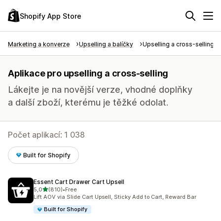
Shopify App Store
Marketing a konverze
Upselling a balíčky
Upselling a cross-selling
Aplikace pro upselling a cross-selling
Lákejte je na novější verze, vhodné doplňky
a další zboží, kterému je těžké odolat.
Počet aplikací: 1 038
Built for Shopify
Essent Cart Drawer Cart Upsell
z 5 hvězd
5,0
(810)
•
Free
Celkový počet recenzí: 810
Lift AOV via Slide Cart Upsell, Sticky Add to Cart, Reward Bar
Built for Shopify