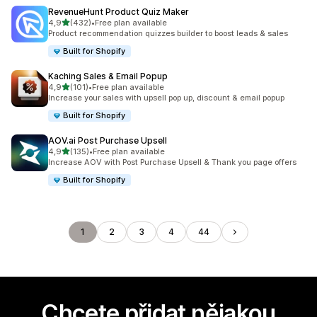
RevenueHunt Product Quiz Maker
z 5 hvězd
4,9
(432)
•
Free plan available
Celkový počet recenzí: 432
Product recommendation quizzes builder to boost leads & sales
Built for Shopify
Kaching Sales & Email Popup
z 5 hvězd
4,9
(101)
•
Free plan available
Celkový počet recenzí: 101
Increase your sales with upsell pop up, discount & email popup
Built for Shopify
AOV.ai Post Purchase Upsell
z 5 hvězd
4,9
(135)
•
Free plan available
Celkový počet recenzí: 135
Increase AOV with Post Purchase Upsell & Thank you page offers
Built for Shopify
1
2
3
4
44
Chcete přidat nějakou