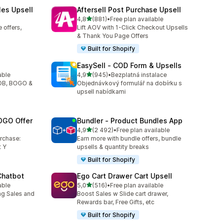
les Upsell
Aftersell Post Purchase Upsell
z 5 hvězd
4,8
(881)
•
Free plan available
Celkový počet recenzí: 881
 offers,
Lift AOV with 1-Click Checkout Upsells
& Thank You Page Offers
Built for Shopify
EasySell ‑ COD Form & Upsells
z 5 hvězd
able
4,9
(945)
•
Bezplatná instalace
7
Celkový počet recenzí: 945
YOB, BOGO &
Objednávkový formulář na dobírku s
upsell nabídkami
OGO Offer
Bundler ‑ Product Bundles App
z 5 hvězd
4,9
(2 492)
•
Free plan available
2
Celkový počet recenzí: 2492
urchase:
Earn more with bundle offers, bundle
 Y
upsells & quantity breaks
Built for Shopify
Chatbot
Ego Cart Drawer Cart Upsell
z 5 hvězd
able
5,0
(516)
•
Free plan available
7
Celkový počet recenzí: 516
ng Sales and
Boost Sales w Slide cart drawer,
Rewards bar, Free Gifts, etc
Built for Shopify