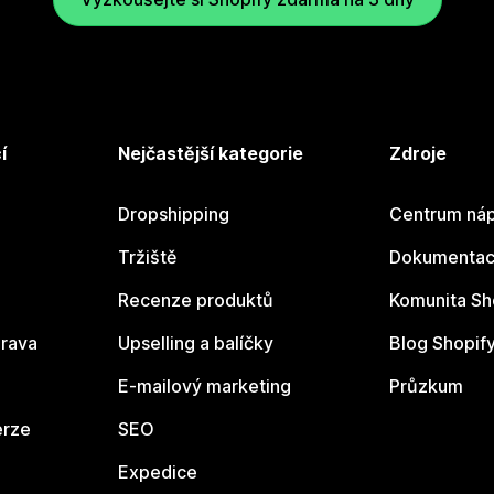
í
Nejčastější kategorie
Zdroje
Dropshipping
Centrum náp
Tržiště
Dokumentace
Recenze produktů
Komunita Sh
rava
Upselling a balíčky
Blog Shopif
E-mailový marketing
Průzkum
erze
SEO
Expedice