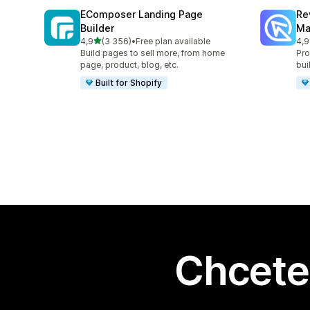
EComposer Landing Page
Re
Builder
Ma
z 5 hvězd
4,9
(3 356)
•
Free plan available
4,9
Celkový počet recenzí: 3356
Cel
Build pages to sell more, from home
Pro
page, product, blog, etc.
bui
Built for Shopify
Chcete 