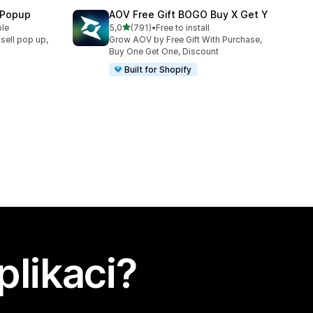
 Popup
AOV Free Gift BOGO Buy X Get Y
z 5 hvězd
ble
5,0
(791)
•
Free to install
Celkový počet recenzí: 791
sell pop up,
Grow AOV by Free Gift With Purchase,
Buy One Get One, Discount
Built for Shopify
plikaci?