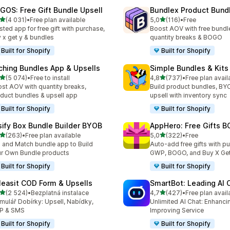
GOS: Free Gift Bundle Upsell
Bundlex Product Bund
z 5 hvězd
z 5 hvězd
(4 031)
•
Free plan available
5,0
(116)
•
Free
kový počet recenzí: 4031
Celkový počet recenzí: 116
sted app for free gift with purchase,
Boost AOV with free bundle
 x get y & bundles
quantity breaks & BOGO
Built for Shopify
Built for Shopify
ching Bundles App & Upsells
Simple Bundles & Kits
z 5 hvězd
z 5 hvězd
(5 074)
•
Free to install
4,8
(737)
•
Free plan avail
kový počet recenzí: 5074
Celkový počet recenzí: 73
st AOV with quantity breaks,
Build product bundles, B
duct bundles & upsell app
upsell with inventory sync
Built for Shopify
Built for Shopify
sify Box Bundle Builder BYOB
AppHero: Free Gifts B
z 5 hvězd
z 5 hvězd
(263)
•
Free plan available
5,0
(322)
•
Free
kový počet recenzí: 263
Celkový počet recenzí: 32
 and Match bundle app to Build
Auto-add free gifts with p
r Own Bundle products
GWP, BOGO, and Buy X Get
Built for Shopify
Built for Shopify
leasit COD Form & Upsells
SmartBot: Leading AI 
z 5 hvězd
z 5 hvězd
(2 524)
•
Bezplatná instalace
4,7
(427)
•
Free plan avail
kový počet recenzí: 2524
Celkový počet recenzí: 42
mulář Dobírky: Upsell, Nabídky,
Unlimited AI Chat: Enhanci
P & SMS
Improving Service
Built for Shopify
Built for Shopify