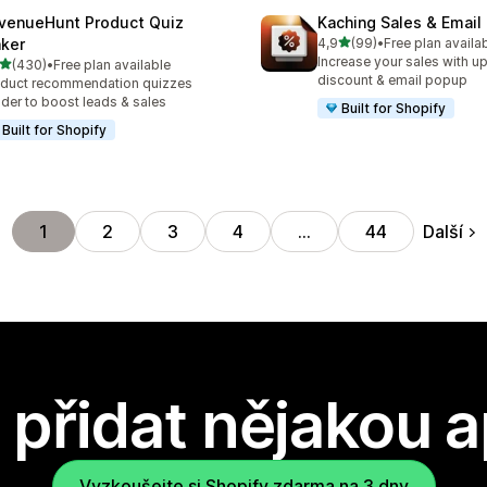
venueHunt Product Quiz
Kaching Sales & Email
z 5 hvězd
ker
4,9
(99)
•
Free plan availa
Celkový počet recenzí: 99
Increase your sales with up
z 5 hvězd
(430)
•
Free plan available
kový počet recenzí: 430
discount & email popup
duct recommendation quizzes
lder to boost leads & sales
Built for Shopify
Built for Shopify
Další
1
2
3
4
…
44
přidat nějakou a
Vyzkoušejte si Shopify zdarma na 3 dny