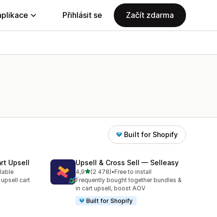
aplikace
Přihlásit se
Začít zdarma
Built for Shopify
rt Upsell
Upsell & Cross Sell — Selleasy
z 5 hvězd
lable
4,9
(2 478)
•
Free to install
25
Celkový počet recenzí: 2478
 upsell cart
Frequently bought together bundles &
in cart upsell, boost AOV
Built for Shopify