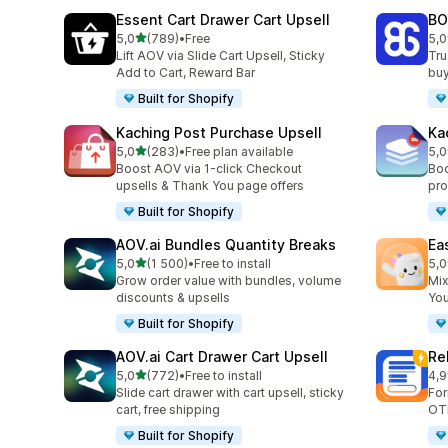
Essent Cart Drawer Cart Upsell
BO
z 5 hvězd
5,0
(789)
•
Free
5,0
Celkový počet recenzí: 789
Cel
Lift AOV via Slide Cart Upsell, Sticky
Tru
Add to Cart, Reward Bar
buy
Built for Shopify
Kaching Post Purchase Upsell
Ka
z 5 hvězd
5,0
(283)
•
Free plan available
5,0
Celkový počet recenzí: 283
Cel
Boost AOV via 1-click Checkout
Boo
upsells & Thank You page offers
pro
Built for Shopify
AOV.ai Bundles Quantity Breaks
Ea
z 5 hvězd
5,0
(1 500)
•
Free to install
5,0
Celkový počet recenzí: 1500
Cel
Grow order value with bundles, volume
Mix
discounts & upsells
You
Built for Shopify
AOV.ai Cart Drawer Cart Upsell
Re
z 5 hvězd
5,0
(772)
•
Free to install
4,9
Celkový počet recenzí: 772
Cel
Slide cart drawer with cart upsell, sticky
For
cart, free shipping
OT
Built for Shopify