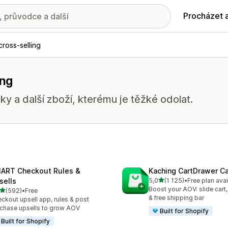
Procházet 
cross-selling
ing
ky a další zboží, kterému je těžké odolat.
ART Checkout Rules &
Kaching CartDrawer Ca
z 5 hvězd
sells
5,0
(1 125)
•
Free plan avai
Celkový počet recenzí: 11
Boost your AOV: slide cart,
z 5 hvězd
(592)
•
Free
kový počet recenzí: 592
& free shipping bar
ckout upsell app, rules & post
chase upsells to grow AOV
Built for Shopify
Built for Shopify