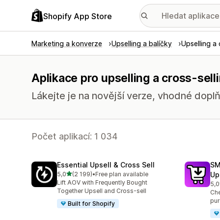
Shopify App Store
Marketing a konverze
Upselling a balíčky
Upselling a 
Aplikace pro upselling a cross-sell
Lákejte je na novější verze, vhodné doplň
Počet aplikací: 1 034
Essential Upsell & Cross Sell
SM
z 5 hvězd
5,0
(2 199)
•
Free plan available
Up
Celkový počet recenzí: 2199
Lift AOV with Frequently Bought
5,0
Cel
Together Upsell and Cross-sell
Che
pur
Built for Shopify