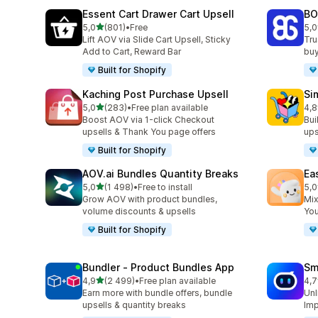
Essent Cart Drawer Cart Upsell
BO
z 5 hvězd
5,0
(801)
•
Free
5,0
Celkový počet recenzí: 801
Cel
Lift AOV via Slide Cart Upsell, Sticky
Tru
Add to Cart, Reward Bar
buy
Built for Shopify
Kaching Post Purchase Upsell
Si
z 5 hvězd
5,0
(283)
•
Free plan available
4,8
Celkový počet recenzí: 283
Cel
Boost AOV via 1-click Checkout
Bui
upsells & Thank You page offers
ups
Built for Shopify
AOV.ai Bundles Quantity Breaks
Ea
z 5 hvězd
5,0
(1 498)
•
Free to install
5,0
Celkový počet recenzí: 1498
Cel
Grow AOV with product bundles,
Mix
volume discounts & upsells
You
Built for Shopify
Bundler ‑ Product Bundles App
Sm
z 5 hvězd
4,9
(2 499)
•
Free plan available
4,7
Celkový počet recenzí: 2499
Cel
Earn more with bundle offers, bundle
Unl
upsells & quantity breaks
Imp