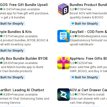
GOS: Free Gift Bundle Upsell
Bundlex Product Bund
z 5 hvězd
z 5 hvězd
(4 041)
•
Free plan available
5,0
(119)
•
Free
kový počet recenzí: 4041
Celkový počet recenzí: 119
sted app for free gift with purchase,
Boost AOV with free bundle
 x get y & bundles
quantity breaks & BOGO
Built for Shopify
Built for Shopify
mple Bundles & Kits
EasySell ‑ COD Form &
z 5 hvězd
z 5 hvězd
(737)
•
Free plan available
4,9
(946)
•
Bezplatná inst
kový počet recenzí: 737
Celkový počet recenzí: 94
ld product bundles, BYOB, BOGO &
Objednávkový formulář na
ell with inventory sync
upsell nabídkami
Built for Shopify
sify Box Bundle Builder BYOB
AppHero: Free Gifts B
z 5 hvězd
z 5 hvězd
(263)
•
Free plan available
5,0
(325)
•
Free
kový počet recenzí: 263
Celkový počet recenzí: 32
 and Match bundle app to Build
Auto-add free gifts with p
r Own Bundle products
GWP, BOGO, and Buy X Get
Built for Shopify
Built for Shopify
artBot: Leading AI Chatbot
AOV.ai Cart Drawer Car
z 5 hvězd
z 5 hvězd
(428)
•
Free plan available
5,0
(774)
•
Free to install
kový počet recenzí: 428
Celkový počet recenzí: 77
imited AI Chat: Enhancing Sales and
Slide cart drawer with cart 
roving Service
cart, free shipping