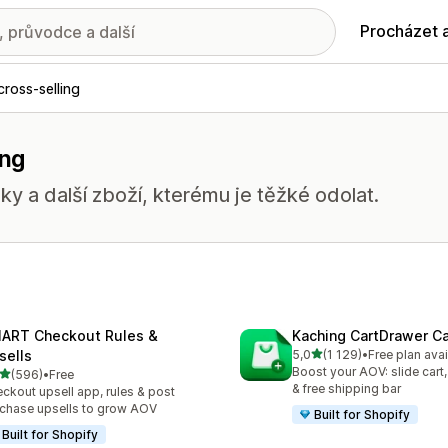
Procházet 
cross-selling
ing
ky a další zboží, kterému je těžké odolat.
ART Checkout Rules &
Kaching CartDrawer Ca
z 5 hvězd
sells
5,0
(1 129)
•
Free plan avai
Celkový počet recenzí: 11
Boost your AOV: slide cart,
z 5 hvězd
(596)
•
Free
kový počet recenzí: 596
& free shipping bar
ckout upsell app, rules & post
chase upsells to grow AOV
Built for Shopify
Built for Shopify