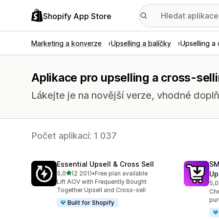
Shopify App Store
Marketing a konverze
Upselling a balíčky
Upselling a 
Aplikace pro upselling a cross-sell
Lákejte je na novější verze, vhodné doplň
Počet aplikací: 1 037
Essential Upsell & Cross Sell
SM
z 5 hvězd
5,0
(2 201)
•
Free plan available
Up
Celkový počet recenzí: 2201
Lift AOV with Frequently Bought
5,0
Cel
Together Upsell and Cross-sell
Che
pur
Built for Shopify