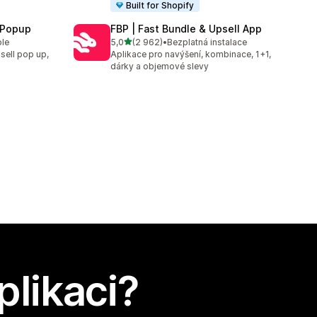
Built for Shopify
 Popup
FBP | Fast Bundle & Upsell App
z 5 hvězd
ble
5,0
(2 962)
•
Bezplatná instalace
Celkový počet recenzí: 2962
sell pop up,
Aplikace pro navýšení, kombinace, 1+1,
dárky a objemové slevy
plikaci?