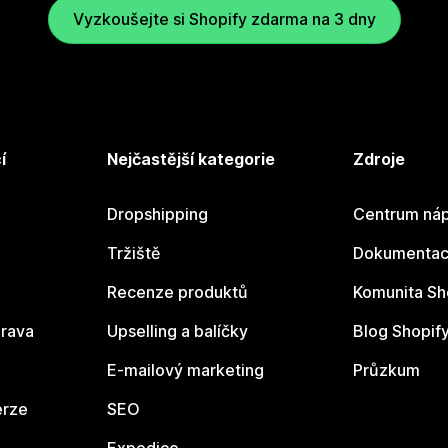
Vyzkoušejte si Shopify zdarma na 3 dny
í
Nejčastější kategorie
Zdroje
Dropshipping
Centrum náp
Tržiště
Dokumentace
Recenze produktů
Komunita Sh
rava
Upselling a balíčky
Blog Shopif
E-mailový marketing
Průzkum
erze
SEO