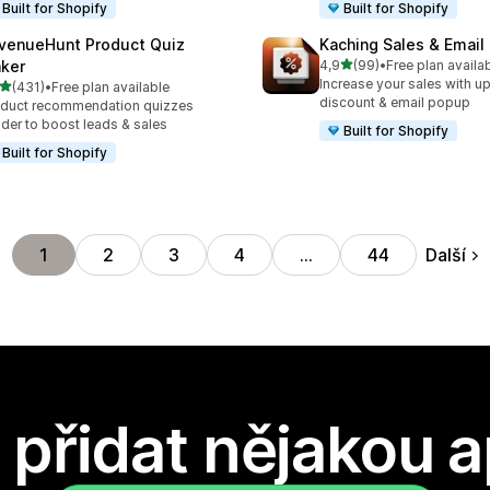
Built for Shopify
Built for Shopify
venueHunt Product Quiz
Kaching Sales & Email
z 5 hvězd
ker
4,9
(99)
•
Free plan availa
Celkový počet recenzí: 99
Increase your sales with up
z 5 hvězd
(431)
•
Free plan available
kový počet recenzí: 431
discount & email popup
duct recommendation quizzes
lder to boost leads & sales
Built for Shopify
Built for Shopify
Další
1
2
3
4
…
44
přidat nějakou a