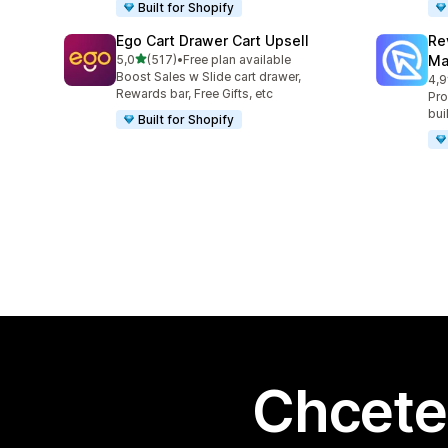
Built for Shopify
Ego Cart Drawer Cart Upsell
Re
z 5 hvězd
5,0
(517)
•
Free plan available
Ma
Celkový počet recenzí: 517
Boost Sales w Slide cart drawer,
4,9
Cel
Rewards bar, Free Gifts, etc
Pro
bui
Built for Shopify
Chcete 