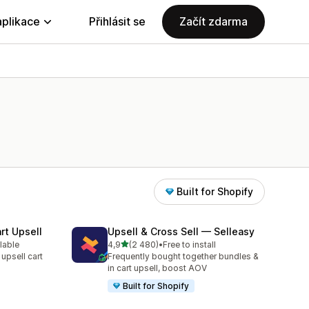
aplikace
Přihlásit se
Začít zdarma
Built for Shopify
rt Upsell
Upsell & Cross Sell — Selleasy
z 5 hvězd
lable
4,9
(2 480)
•
Free to install
29
Celkový počet recenzí: 2480
 upsell cart
Frequently bought together bundles &
in cart upsell, boost AOV
Built for Shopify