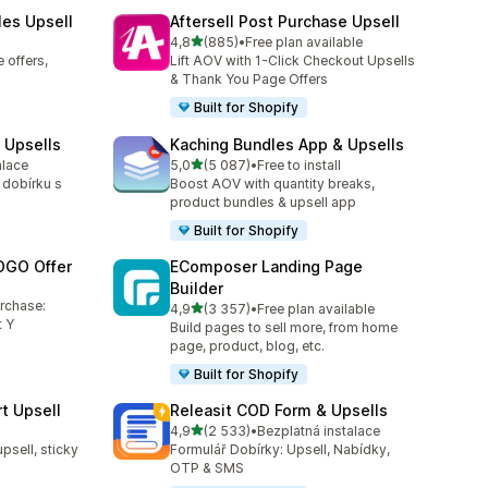
les Upsell
Aftersell Post Purchase Upsell
z 5 hvězd
4,8
(885)
•
Free plan available
Celkový počet recenzí: 885
 offers,
Lift AOV with 1-Click Checkout Upsells
& Thank You Page Offers
Built for Shopify
 Upsells
Kaching Bundles App & Upsells
z 5 hvězd
alace
5,0
(5 087)
•
Free to install
6
Celkový počet recenzí: 5087
 dobírku s
Boost AOV with quantity breaks,
product bundles & upsell app
Built for Shopify
OGO Offer
EComposer Landing Page
Builder
5
urchase:
z 5 hvězd
4,9
(3 357)
•
Free plan available
Celkový počet recenzí: 3357
 Y
Build pages to sell more, from home
page, product, blog, etc.
Built for Shopify
t Upsell
Releasit COD Form & Upsells
z 5 hvězd
4,9
(2 533)
•
Bezplatná instalace
4
Celkový počet recenzí: 2533
upsell, sticky
Formulář Dobírky: Upsell, Nabídky,
OTP & SMS